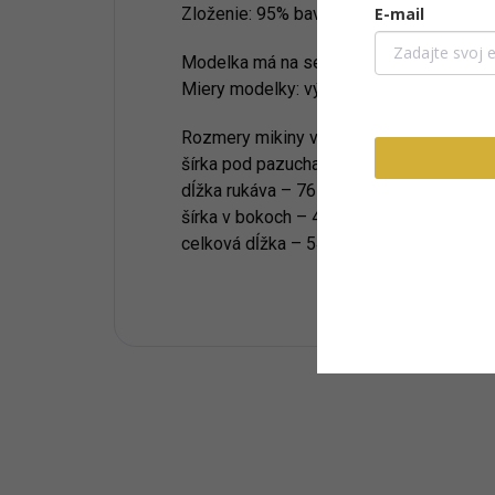
E-mail
Zloženie:
95% bavlna, 5% elastan
Modelka má na sebe veľkosť
one size
.
Miery modelky: výška 169 cm, hrudník 8
Rozmery mikiny vo veľkosti
one size
mer
šírka pod pazuchami – 56 cm,
dĺžka rukáva – 76 cm (od švu),
šírka v bokoch – 48 cm,
celková dĺžka – 54 cm.