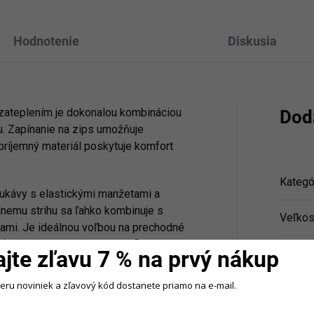
Hodnotenie
Diskusia
zateplením je dokonalou kombináciou
Dod
u. Zapínanie na zips umožňuje
príjemný materiál poskytuje komfort
Kategó
 rukávy s elastickými manžetami a
lnemu strihu sa ľahko kombinuje s
Veľkos
cami. Je ideálnou voľbou na prechodné
sť ležérneho mestského outfitu.
ajte zľavu 7 % na prvý nákup
Farba
:
odlný, nadčasový a štýlový kúsok do
beru noviniek a zľavový kód dostanete priamo na e-mail.