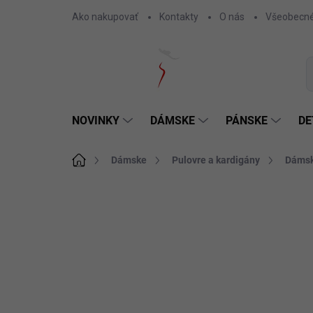
Prejsť
Ako nakupovať
Kontakty
O nás
Všeobecné
na
obsah
NOVINKY
DÁMSKE
PÁNSKE
DE
Domov
Dámske
Pulovre a kardigány
Dámsk
Neohodnotené
Podrobnosti hodnotenia