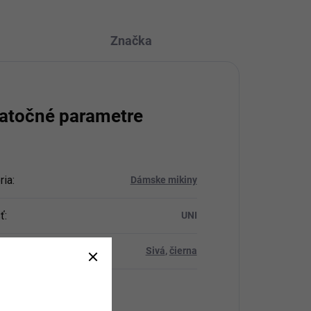
Značka
atočné parametre
ria
:
Dámske mikiny
ť
:
UNI
Sivá
,
čierna