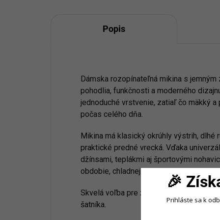
Popis
Dámska rozopínateľná mikina s jemným 
pohodlia, funkčnosti a moderného dizajn
jednoduché vrstvenie, zatiaľ čo mäkký a 
počas celého dňa.
Mikina má klasický okrúhly výstrih, dlhé
praktické predné vrecká. Vďaka univerzá
džínsami, teplákmi aj športovými nohavi
obdobie, chladnejšie dni alebo ako súča
🎉 Získ
Skvelá voľba pre ženy, ktoré hľadajú poh
Prihláste sa k od
šatníka.