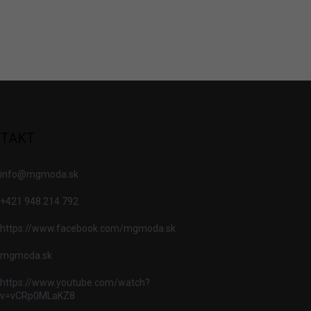
TAKT
info
@
mgmoda.sk
+421 948 214 792
https://www.facebook.com/mgmoda.sk
mgmoda.sk
https://www.youtube.com/watch?
v=vCRp0MLaKZ8