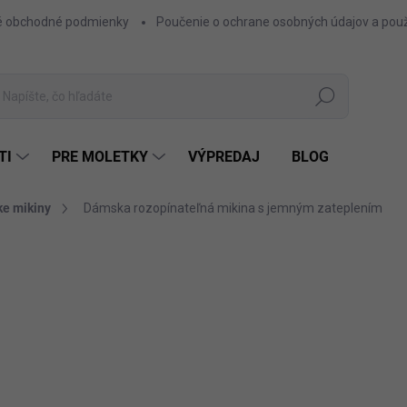
 obchodné podmienky
Poučenie o ochrane osobných údajov a použ
Hľadať
TI
PRE MOLETKY
VÝPREDAJ
BLOG
e mikiny
Dámska rozopínateľná mikina s jemným zateplením
ZNAČKA:
FACTORY
30,90 €
25,12 € bez DPH
Jednotková
ČIE
FARBA
cena: