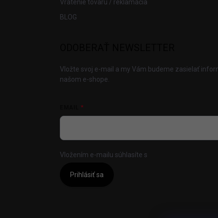
Vrátenie tovaru / reklamácia
BLOG
ODOBERAŤ NEWSLETTER
Vložte svoj e-mail a my Vám budeme zasielať info
našom e-shope.
EMAIL
Vložením e-mailu súhlasíte s
podmienkami ochrany
Prihlásiť sa