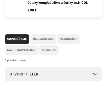
Detský komplet tričko a šortky zn.NICOL
9,90 €
R
a
ODPORÚČAME
NAJLACNEJŠIE
NAJDRAHŠIE
d
e
NAJPREDÁVANEJŠIE
ABECEDNE
n
i
6
položiek celkom
e
p
OTVORIŤ FILTER
r
o
d
V
u
ý
SKLADOM
SKLADOM
k
p
t
i
o