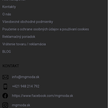
y
v
Kontakty
ý
p
O nás
i
Všeobecné obchodné podmienky
s
u
Poučenie o ochrane osobných údajov a používaní cookies
Reklamačný poriadok
Vrátenie tovaru / reklamácia
BLOG
KONTAKT
info
@
mgmoda.sk
+421 948 214 792
https://www.facebook.com/mgmoda.sk
mgmoda.sk