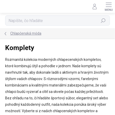
Prejsť
na
obsah
Hľadať
Chlapčenská móda
Komplety
Rozmanitá kolekcia moderných chlapecenských kompletov,
ktoré kombinujú štýl a pohodlie v jednom. Naše komplety sú
navrhnuté tak, aby dokonale ladili s aktívnym a hravým životným
štýlom vašich chlapcov. S rôznorodými vzormi, farebnými
kombináciami a kvalitnými materiálmi zabezpečujeme, že vaši
chlapci budú vyzerať a cítiť sa skvele počas každej príležitosti.
Bez ohľadu na to, či hľadáte športový súbor, elegantný set alebo
pohodlný každodenný outfit, naša kolekcia ponúka široký výber
možností. Vyberte si z našich chlapcenských kompletov a