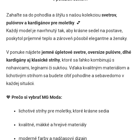
O
v
l
Zahaľte sa do pohodlia a štýlu s našou kolekciou
svetrov,
á
pulóvrov a kardigánov pre moletky
. 💕
d
Každý model je navrhnutý tak, aby krásne sedel na postave,
a
c
poskytol príjemné teplo a zároveň pôsobil elegantne a žensky.
i
e
V ponuke nájdete
jemné úpletové svetre, oversize pulóvre, dlhé
p
kardigány aj klasické strihy
, ktoré sa ľahko kombinujú s
r
v
nohavicami, legínami či sukňou. Vďaka kvalitným materiálom a
k
lichotivým strihom sa budete cítiť pohodlne a sebavedomo v
y
každej situácii.
v
ý
p
💖
Prečo si vybrať MG Moda:
i
s
lichotivé strihy pre moletky, ktoré krásne sedia
u
kvalitné, mäkké a hrejivé materiály
moderné farby a nadčasový dizajn