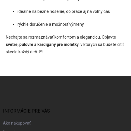
ideálne na bežné nosenie, do práce aj na voľný čas
rýchle doručenie a možnosť výmeny
Nechajte sa rozmaznávať komfortom a eleganciou. Objavte
svetre, pulóvre a kardigány pre moletky
, v ktorých sa budete cítiť
skvelo každý deň. 🌸
Z
á
p
ä
t
i
INFORMÁCIE PRE VÁS
e
Ako nakupovať