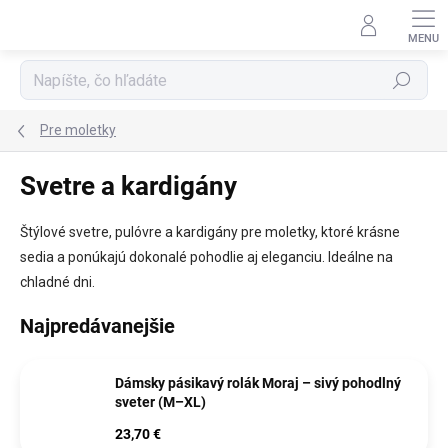
Prejsť
na
obsah
Hľadať
Pre moletky
Svetre a kardigány
Štýlové svetre, pulóvre a kardigány pre moletky, ktoré krásne
sedia a ponúkajú dokonalé pohodlie aj eleganciu. Ideálne na
chladné dni.
Najpredávanejšie
Dámsky pásikavý rolák Moraj – sivý pohodlný
sveter (M–XL)
23,70 €