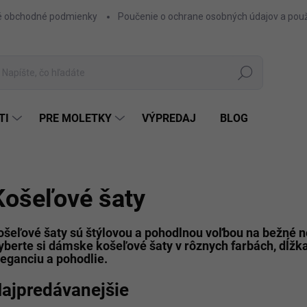
 obchodné podmienky
Poučenie o ochrane osobných údajov a použ
Hľadať
TI
PRE MOLETKY
VÝPREDAJ
BLOG
Košeľové šaty
ošeľové šaty sú štýlovou a pohodlnou voľbou na bežné no
yberte si dámske košeľové šaty v rôznych farbách, dĺžkac
leganciu a pohodlie.
ajpredávanejšie