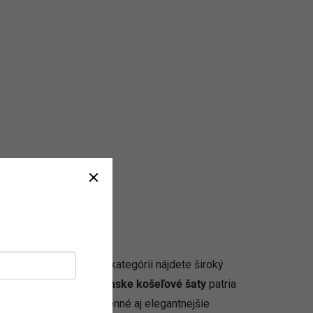
e príležitosti? V tejto kategórii nájdete široký
a nadčasový vzhľad.
Dámske košeľové šaty
patria
 a hodia sa na každodenné aj elegantnejšie