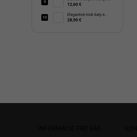
12,60 €
rukávom RENÁTA
Elegantné midi šaty s
opaskom a naberanými
28,90 €
rukávmi
Z
á
p
ä
INFORMÁCIE PRE VÁS
KON
t