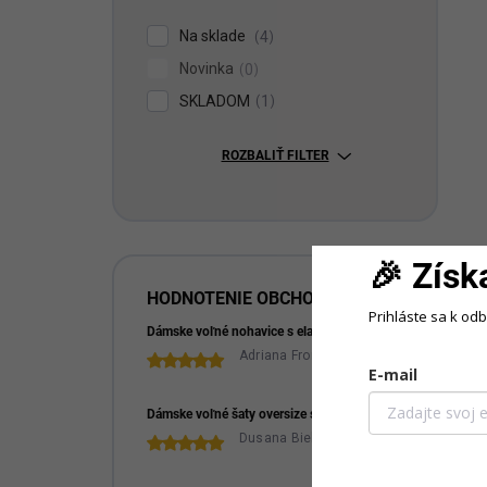
Na sklade
4
Novinka
0
SKLADOM
1
ROZBALIŤ FILTER
🎉 Získ
HODNOTENIE OBCHODU
Prihláste sa k od
Dámske voľné nohavice s elastickým pásom
Adriana Froncová
E-mail
H
Dámske voľné šaty oversize s krátkym rukávom a náhrdelníkom
Dusana Bieleszova
vý
me