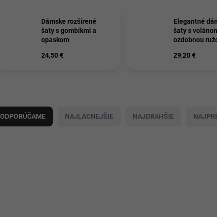
Dámske rozšírené
Elegantné dá
šaty s gombíkmi a
šaty s voláno
opaskom
ozdobnou ruž
24,50 €
29,20 €
ODPORÚČAME
NAJLACNEJŠIE
NAJDRAHŠIE
NAJPR
22477/BEZ
224