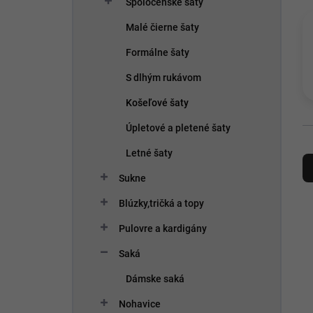
Spoločenské šaty
e
l
Malé čierne šaty
Formálne šaty
S dlhým rukávom
Košeľové šaty
Úpletové a pletené šaty
R
Letné šaty
a
d
Sukne
e
Blúzky,tričká a topy
n
i
V
Pulovre a kardigány
e
ý
p
p
Saká
r
i
Dámske saká
o
s
d
p
Nohavice