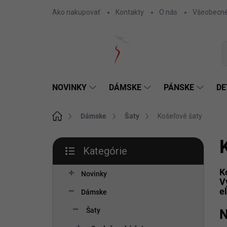
Prejsť
Ako nakupovať
Kontakty
O nás
Všeobecné
na
obsah
NOVINKY
DÁMSKE
PÁNSKE
DE
Domov
Dámske
Šaty
Košeľové šaty
B
Kategórie
o
Preskočiť
č
kategórie
K
n
Novinky
V
ý
e
Dámske
p
a
Šaty
N
n