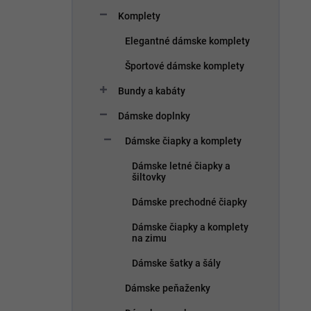
u
r
k
Komplety
o
t
d
Elegantné dámske komplety
o
u
v
k
Športové dámske komplety
t
Bundy a kabáty
o
v
Dámske doplnky
Dámske čiapky a komplety
Dámske letné čiapky a
šiltovky
Dámske prechodné čiapky
Dámske čiapky a komplety
na zimu
Dámske šatky a šály
Dámske peňaženky