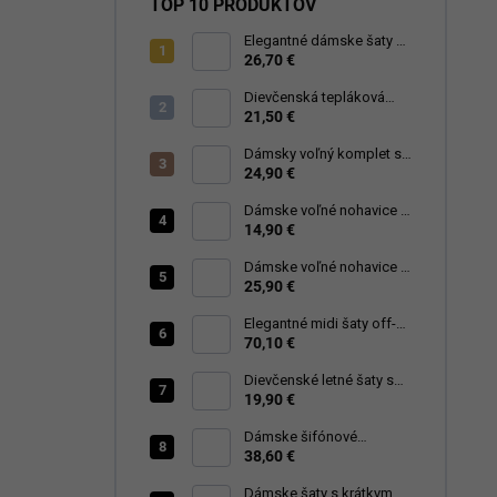
TOP 10 PRODUKTOV
Elegantné dámske šaty s
krátkym rukávom a
26,70 €
zavinovacím výstrihom
Dievčenská tepláková
súprava Queen Power
21,50 €
Dámsky voľný komplet s
asymetrickou tunikou a
24,90 €
nohavicami
Dámske voľné nohavice s
elastickým pásom
14,90 €
Dámske voľné nohavice s
elastickým pásom a
25,90 €
širokým strihom
Elegantné midi šaty off-
shoulder s mašľou –
70,10 €
fľašková zelená 644-1
Dievčenské letné šaty s
citrónovým vzorom –
19,90 €
biela
Dámske šifónové
plisované šaty s viazaním
38,60 €
v páse -rôzne farby 424
Dámske šaty s krátkym