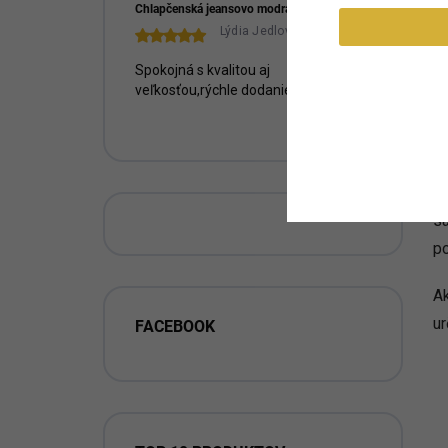
Chlapčenská jeansovo modrá mikina na zips NICOL
ou
Lýdia Jedlovská
V
Spokojná s kvalitou aj
je
veľkosťou,rýchle dodanie.
Ko
un
Ve
sa
po
A
ur
FACEBOOK