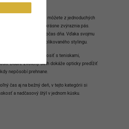
ch a strihoch. Vyberať si môžete z jednoduchých
úskov s opaskom, ktoré krásne zvýraznia pás.
lenku aj bežné nosenie počas dňa. Vďaka svojmu
avene bez zbytočne komplikovaného stylingu.
šaty pre ženy
môžete nosiť s teniskami,
osti. Dobre zvolený strih dokáže opticky predĺžiť
nikdy nepôsobí prehnane.
voľný čas aj na bežný deň, v tejto kategórii si
enskosť a nadčasový štýl v jednom kúsku.