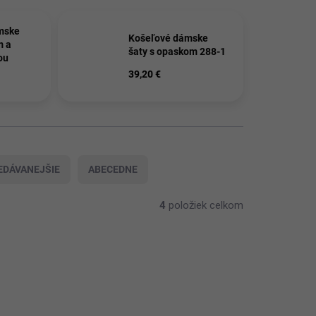
mske
Košeľové dámske
m a
šaty s opaskom 288-1
ou
39,20 €
EDÁVANEJŠIE
ABECEDNE
4
položiek celkom
SKLADOM
68/BOR
9168/MOD4