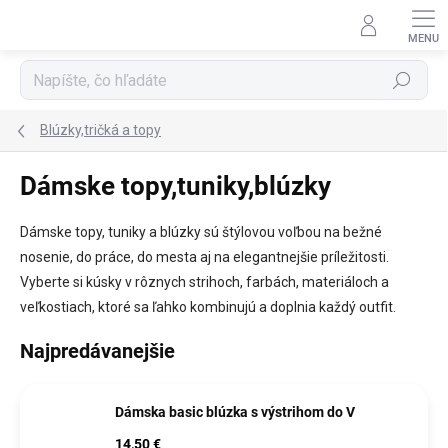
Prejsť
na
obsah
Hľadať
Blúzky,tričká a topy
Dámske topy,tuniky,blúzky
Dámske topy, tuniky a blúzky sú štýlovou voľbou na bežné
nosenie, do práce, do mesta aj na elegantnejšie príležitosti.
Vyberte si kúsky v rôznych strihoch, farbách, materiáloch a
veľkostiach, ktoré sa ľahko kombinujú a doplnia každý outfit.
Najpredávanejšie
Dámska basic blúzka s výstrihom do V
14,50 €