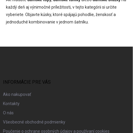
každý deň aj výnimočné príležitosti, v tejto kategórii si určite
vyberiete. Objavte kúsky, ktoré spájajú pohodlie, ženskosť a
jednoduché kombinovanie v jednom šatníku.
Z
á
p
ä
t
i
INFORMÁCIE PRE VÁS
e
Ako nakupovať
Kontakty
O nás
Všeobecné obchodné podmienky
Poučenie o ochrane osobných údajov a používaní cookies