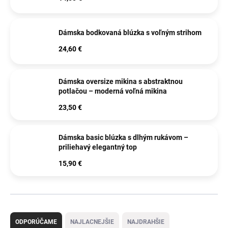
Dámska bodkovaná blúzka s voľným strihom
24,60 €
Dámska oversize mikina s abstraktnou
potlačou – moderná voľná mikina
23,50 €
Dámska basic blúzka s dlhým rukávom –
priliehavý elegantný top
15,90 €
R
a
ODPORÚČAME
NAJLACNEJŠIE
NAJDRAHŠIE