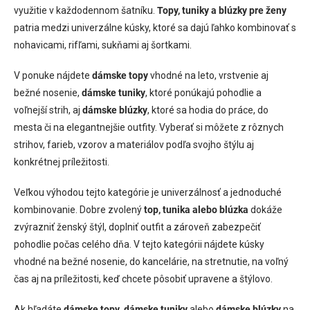
a
využitie v každodennom šatníku.
Topy, tuniky a blúzky pre ženy
p
n
r
patria medzi univerzálne kúsky, ktoré sa dajú ľahko kombinovať s
i
v
nohavicami, rifľami, sukňami aj šortkami.
e
k
y
V ponuke nájdete
dámske topy
vhodné na leto, vrstvenie aj
v
ý
bežné nosenie,
dámske tuniky
, ktoré ponúkajú pohodlie a
p
voľnejší strih, aj
dámske blúzky
, ktoré sa hodia do práce, do
i
mesta či na elegantnejšie outfity. Vyberať si môžete z rôznych
s
u
strihov, farieb, vzorov a materiálov podľa svojho štýlu aj
konkrétnej príležitosti.
Veľkou výhodou tejto kategórie je univerzálnosť a jednoduché
kombinovanie. Dobre zvolený
top, tunika alebo blúzka
dokáže
zvýrazniť ženský štýl, doplniť outfit a zároveň zabezpečiť
pohodlie počas celého dňa. V tejto kategórii nájdete kúsky
vhodné na bežné nosenie, do kancelárie, na stretnutie, na voľný
čas aj na príležitosti, keď chcete pôsobiť upravene a štýlovo.
Ak hľadáte
dámske topy
,
dámske tuniky
alebo
dámske blúzky
na