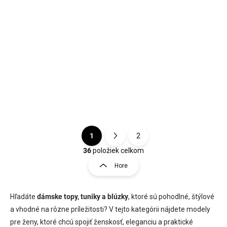
Detail
Detail
Veľkosť: UNI Doba dodania:
Veľkosť: S/M, L/XL Doba
5-7 pracovných dní
dodania: 5-7 pracovných dní
Bežová
Čierna
Ecru
Mocca
Biela
1
2
S
O
t
36
položiek celkom
v
r
Hore
l
á
á
n
d
k
Hľadáte
dámske topy, tuniky a blúzky
a
, ktoré sú pohodlné, štýlové
o
c
a vhodné na rôzne príležitosti? V tejto kategórii nájdete modely
i
v
pre ženy, ktoré chcú spojiť ženskosť, eleganciu a praktické
e