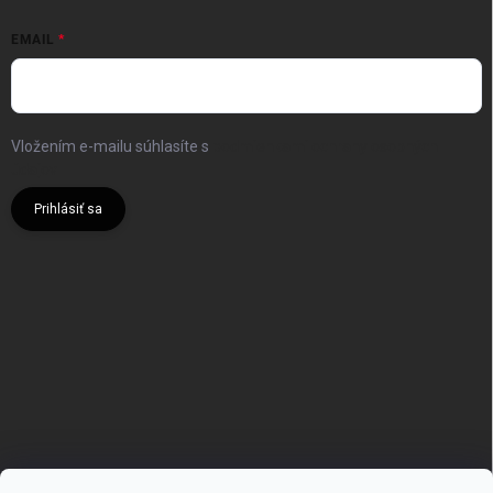
EMAIL
Vložením e-mailu súhlasíte s
podmienkami ochrany osobných
údajov
Prihlásiť sa