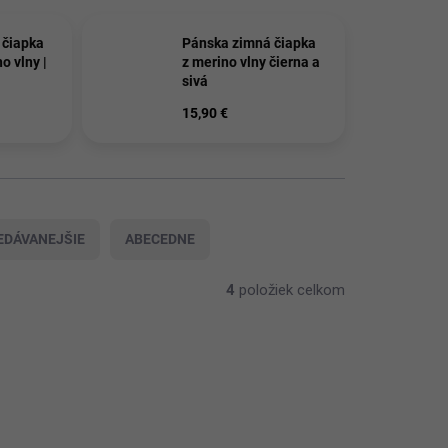
 čiapka
Pánska zimná čiapka
o vlny |
z merino vlny čierna a
sivá
15,90 €
EDÁVANEJŠIE
ABECEDNE
4
položiek celkom
SKLADOM
98/CIE
21595/CIE