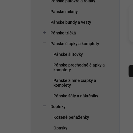
Pánske pulovre a roláky
e
l
Pánske mikiny
Pánske bundy a vesty
Pánske tričká
Pánske čiapky a komplety
Pánske šiltovky
R
Pánske prechodné čiapky a
a
komplety
d
Pánske zimné čiapky a
e
komplety
n
i
V
Pánske šály a nákrčniky
e
ý
Doplnky
p
p
r
i
Kožené peňaženky
o
s
d
p
Opasky