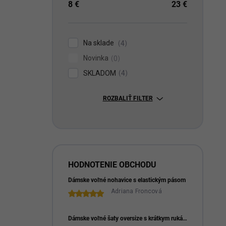
8
€
23
€
Na sklade
4
Novinka
0
SKLADOM
4
ROZBALIŤ FILTER
HODNOTENIE OBCHODU
Dámske voľné nohavice s elastickým pásom
Adriana Froncová
Dámske voľné šaty oversize s krátkym rukávom a náhrdelníkom