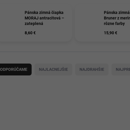
Pánska zimná čiapka
Pánska zimná
MORAJ antracitová –
Bruner z merin
zateplená
rôzne farby
8,60 €
15,90 €
ODPORÚČAME
NAJLACNEJŠIE
NAJDRAHŠIE
NAJPR
SKLADOM
SKLADOM
21877/ATR
215