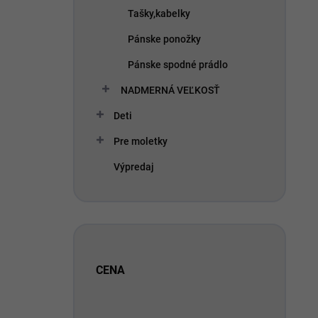
u
r
Tašky,kabelky
k
o
t
d
Pánske ponožky
o
u
v
k
Pánske spodné prádlo
t
NADMERNÁ VEĽKOSŤ
o
v
Deti
Pre moletky
Výpredaj
CENA