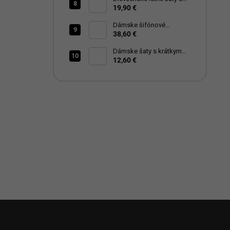
citrónovým vzorom –
19,90 €
biela
Dámske šifónové
plisované šaty s viazaním
38,60 €
v páse -rôzne farby 424
Dámske šaty s krátkym
12,60 €
rukávom RENÁTA
Z
á
p