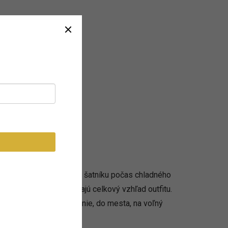
toré by nemali chýbať v šatníku počas chladného
asím a zároveň dotvárajú celkový vzhľad outfitu.
né na každodenné nosenie, do mesta, na voľný
ť a štýl.