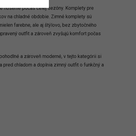
né nosenie počas celej sezóny. Komplety pre
kov na chladné obdobie. Zimné komplety sú
nielen farebne, ale aj štýlovo, bez zbytočného
pravený outfit a zároveň zvyšujú komfort počas
pohodlné a zároveň moderné, v tejto kategórii si
a pred chladom a doplnia zimný outfit o funkčný a