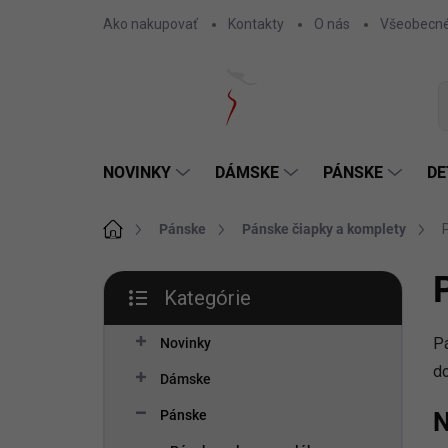
Prejsť
Ako nakupovať
Kontakty
O nás
Všeobecné
na
obsah
NOVINKY
DÁMSKE
PÁNSKE
DE
Domov
Pánske
Pánske čiapky a komplety
B
Kategórie
o
Preskočiť
č
kategórie
Pá
n
Novinky
ý
do
Dámske
p
a
N
Pánske
n