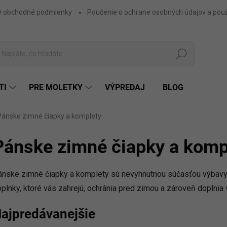
 obchodné podmienky
Poučenie o ochrane osobných údajov a použ
Hľadať
TI
PRE MOLETKY
VÝPREDAJ
BLOG
Pánske zimné čiapky a komplety
Pánske zimné čiapky a komp
nske zimné čiapky a komplety sú nevyhnutnou súčasťou výbavy n
plnky, ktoré vás zahrejú, ochránia pred zimou a zároveň doplnia 
ajpredávanejšie