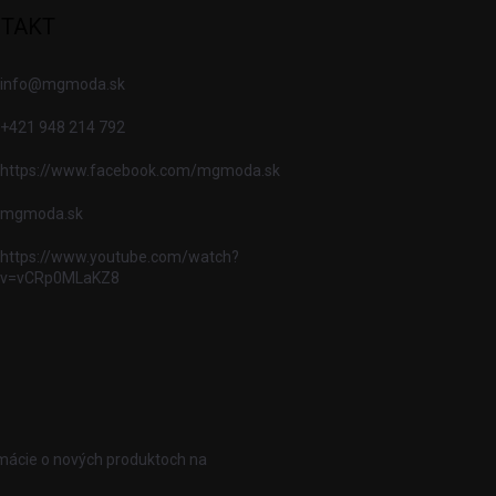
TAKT
info
@
mgmoda.sk
+421 948 214 792
https://www.facebook.com/mgmoda.sk
mgmoda.sk
https://www.youtube.com/watch?
v=vCRp0MLaKZ8
rmácie o nových produktoch na