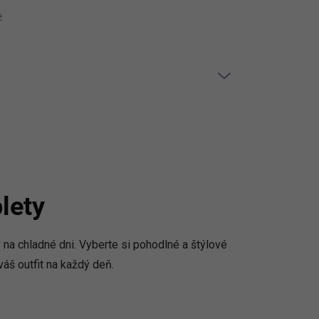
ívaní cookies
Reklamačný poriadok
Vrátenie tovaru / reklamác
PRÁZDNY KOŠÍK
NÁKUPNÝ
KOŠÍK
lety
a chladné dni. Vyberte si pohodlné a štýlové
váš outfit na každý deň.