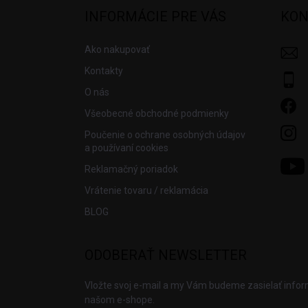
ä
INFORMÁCIE PRE VÁS
KON
t
i
Ako nakupovať
e
Kontakty
O nás
Všeobecné obchodné podmienky
Poučenie o ochrane osobných údajov
a používaní cookies
Reklamačný poriadok
Vrátenie tovaru / reklamácia
BLOG
ODOBERAŤ NEWSLETTER
Vložte svoj e-mail a my Vám budeme zasielať info
našom e-shope.