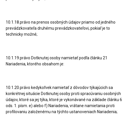
10.1.18.právo na prenos osobných údajov priamo od jedného
prevádzkovateľa druhému prevádzkovateľovi, pokiaľ je to
technicky možné;
10.1.19.právo Dotknutej osoby namietať podľa článku 21
Nariadenia, ktorého obsahom je:
10.1.20.právo kedykoľvek namietať z dôvodov týkajúcich sa
konkrétnej situácie Dotknutej osoby proti spracúvaniu osobných
údajov, ktoré sa jej týka, ktoré je vykonávané na základe článku 6
ods. 1. písm. e) alebo f) Nariadenia, vrátane namietania proti
profilovaniu založenému na týchto ustanoveniach Nariadenia;