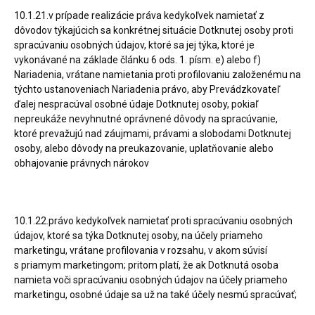
10.1.21.v prípade realizácie práva kedykoľvek namietať z
dôvodov týkajúcich sa konkrétnej situácie Dotknutej osoby proti
spracúvaniu osobných údajov, ktoré sa jej týka, ktoré je
vykonávané na základe článku 6 ods. 1. písm. e) alebo f)
Nariadenia, vrátane namietania proti profilovaniu založenému na
týchto ustanoveniach Nariadenia právo, aby Prevádzkovateľ
ďalej nespracúval osobné údaje Dotknutej osoby, pokiaľ
nepreukáže nevyhnutné oprávnené dôvody na spracúvanie,
ktoré prevažujú nad záujmami, právami a slobodami Dotknutej
osoby, alebo dôvody na preukazovanie, uplatňovanie alebo
obhajovanie právnych nárokov
10.1.22.právo kedykoľvek namietať proti spracúvaniu osobných
údajov, ktoré sa týka Dotknutej osoby, na účely priameho
marketingu, vrátane profilovania v rozsahu, v akom súvisí
s priamym marketingom; pritom platí, že ak Dotknutá osoba
namieta voči spracúvaniu osobných údajov na účely priameho
marketingu, osobné údaje sa už na také účely nesmú spracúvať;