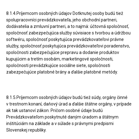
8.1.4.Príjemcom osobných údajov Dotknutej osoby budú tiež
spolupracovníci prevádzkovateľa, jeho obchodní partneri,
dodávatelia a zmluvní partneri, a to najmä: účtovná spoločnosť,
spoločnosť zabezpečujúca služby súvisiace s tvorbou a údržbou
softwéru, spoločnosť poskytujúca prevádzkovateľovi právne
služby, spoločnosť poskytujúca prevádzkovateľovi poradenstvo,
spoločnosti zabezpečujúce prepravu a dodanie produktov
kupujúcim a tretím osobám, marketingové spoločnosti,
spoločnosti prevádzkujúce sociálne siete, spoločnosti
zabezpečujúce platobné brány a ďalšie platobné metódy.
8.1.5.Príjemcom osobných údajov budú tiež súdy, orgány činné
v trestnom konaní, daňový úrad a ďalšie štátne orgány, v prípade
ak tak ustanoví zákon. Pričom osobné údaje budú
Prevádzkovateľom poskytnuté daným úradom a štátnym
inštitúciám na základe a v súlade s právnymi predpismi
Slovenskej republiky.