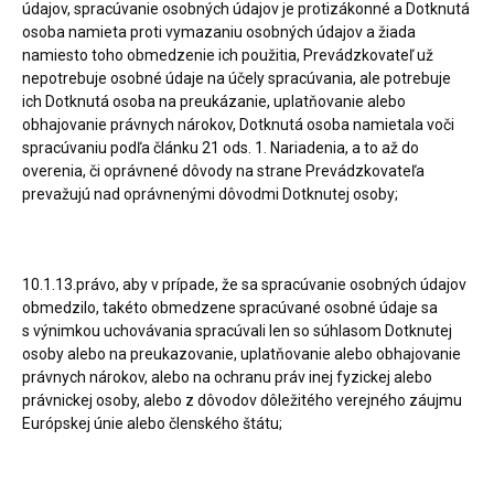
údajov, spracúvanie osobných údajov je protizákonné a Dotknutá
osoba namieta proti vymazaniu osobných údajov a žiada
namiesto toho obmedzenie ich použitia, Prevádzkovateľ už
nepotrebuje osobné údaje na účely spracúvania, ale potrebuje
ich Dotknutá osoba na preukázanie, uplatňovanie alebo
obhajovanie právnych nárokov, Dotknutá osoba namietala voči
spracúvaniu podľa článku 21 ods. 1. Nariadenia, a to až do
overenia, či oprávnené dôvody na strane Prevádzkovateľa
prevažujú nad oprávnenými dôvodmi Dotknutej osoby;
10.1.13.právo, aby v prípade, že sa spracúvanie osobných údajov
obmedzilo, takéto obmedzene spracúvané osobné údaje sa
s výnimkou uchovávania spracúvali len so súhlasom Dotknutej
osoby alebo na preukazovanie, uplatňovanie alebo obhajovanie
právnych nárokov, alebo na ochranu práv inej fyzickej alebo
právnickej osoby, alebo z dôvodov dôležitého verejného záujmu
Európskej únie alebo členského štátu;