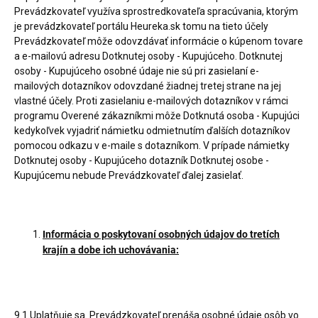
Prevádzkovateľ využíva sprostredkovateľa spracúvania, ktorým
je prevádzkovateľ portálu Heureka.sk tomu na tieto účely
Prevádzkovateľ môže odovzdávať informácie o kúpenom tovare
a e-mailovú adresu Dotknutej osoby - Kupujúceho. Dotknutej
osoby - Kupujúceho osobné údaje nie sú pri zasielaní e-
mailových dotazníkov odovzdané žiadnej tretej strane na jej
vlastné účely. Proti zasielaniu e-mailových dotazníkov v rámci
programu Overené zákazníkmi môže Dotknutá osoba - Kupujúci
kedykoľvek vyjadriť námietku odmietnutím ďalších dotazníkov
pomocou odkazu v e-maile s dotazníkom. V prípade námietky
Dotknutej osoby - Kupujúceho dotazník Dotknutej osobe -
Kupujúcemu nebude Prevádzkovateľ ďalej zasielať.
Informácia o poskytovaní osobných údajov do tretích
krajín a dobe ich uchovávania:
9.1.Uplatňuje sa. Prevádzkovateľ prenáša osobné údaje osôb vo