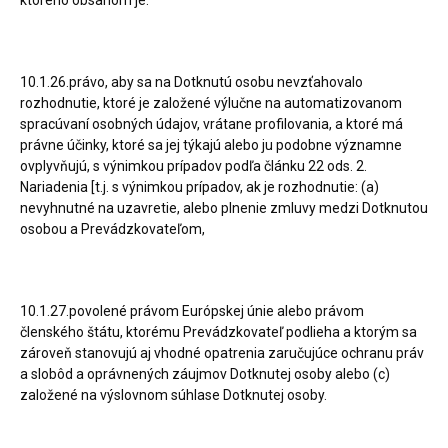
ktorého obsahom je:
10.1.26.právo, aby sa na Dotknutú osobu nevzťahovalo
rozhodnutie, ktoré je založené výlučne na automatizovanom
spracúvaní osobných údajov, vrátane profilovania, a ktoré má
právne účinky, ktoré sa jej týkajú alebo ju podobne významne
ovplyvňujú, s výnimkou prípadov podľa článku 22 ods. 2.
Nariadenia [t.j. s výnimkou prípadov, ak je rozhodnutie: (a)
nevyhnutné na uzavretie, alebo plnenie zmluvy medzi Dotknutou
osobou a Prevádzkovateľom,
10.1.27.povolené právom Európskej únie alebo právom
členského štátu, ktorému Prevádzkovateľ podlieha a ktorým sa
zároveň stanovujú aj vhodné opatrenia zaručujúce ochranu práv
a slobôd a oprávnených záujmov Dotknutej osoby alebo (c)
založené na výslovnom súhlase Dotknutej osoby.