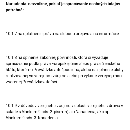
Nariadenia
nevznikne
, pokiaľ je spracúvanie osobných údajov
potrebné:
10.1.7.na uplatnenie práva na slobodu prejavu a na informácie.
10.1.8.na splnenie zákonnej povinnosti, ktorá si vyžaduje
spracúvanie podľa práva Európskej únie alebo práva členského
štátu, ktorému Prevádzkovateľ podlieha, alebo na splnenie úlohy
realizovanej vo verejnom záujme alebo pri výkone verejnej moci
zverenej Prevádzkovateľovi.
10.1.9.z dôvodov verejného záujmu v oblasti verejného zdravia v
súlade s článkom 9 ods. 2. písm. h) a i) Nariadenia, ako aj
článkom 9 ods. 3. Nariadenia.