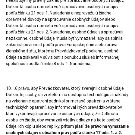
neexistuje iný právny základ pre spracúvanie osobných údajov,
Dotknutá osoba namieta voči spracúvaniu osobných údajov
podľa článku 21 ods. 1. Nariadenia a neprevažujú žiadne
oprávnené dôvody na spracúvanie osobných údajov alebo
Dotknutá osoba namieta voči spracúvaniu osobných údajov
podľa článku 21 ods. 2. Nariadenia, osobné údaje sa spracúvali
nezákonne, osobné údaje musia byť vymazané, aby sa splnila
zákonná povinnosť podľa práva Európskej únie alebo práva
členského štátu, ktorému Prevádzkovateľ podlieha, osobné
údaje sa získavali v súvislosti s ponukou služieb informačnej
spoločnosti podľa článku 8 ods. 1. Nariadenia;
10.1.6.právo, aby Prevádzkovateľ, ktorý zverejnil osobné údaje
Dotknutej osoby, so zreteľom na dostupnú technológiu a náklady
na vykonanie opatrení podnikol primerané opatrenia vrátane
technických opatrení, aby informoval iných prevádzkovateľov,
ktorí vykonávajú spracúvanie osobných údajov, že Dotknutá
osoba ich žiada, aby vymazali všetky odkazy na tieto osobné
údaje, ich kópiu alebo repliky,
pritom platí, že právo na vymazanie
osobných údajov s obsahom práv podľa článku 17 ods. 1. a 2.