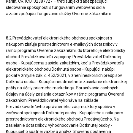
Karlín, ČR, IČO: 02387727 – tretí subjekt zabezpečujúci
sledovanie spokojnosti s fungovaním webového sídla
a zabezpečujúci fungovanie služby Overené zákazníkmi
8.2.Prevádzkovateľ elektronického obchodu spokojnosť s
nákupom zisťuje prostredníctvom e-mailových dotazníkov v
rámci programu Overené zákazníkmi, do ktorého je elektronický
obchod Prevádzkovateľa zapojený. Prevádzkovateľ Dotknutej
osobe - Kupujúcemu zasiela zakaždým, keď u Prevádzkovateľa
elektronického obchodu Dotknutá osoba - Kupujúci nakúpi,
pokiaľ v zmysle zák. č. 452/2021, v znení neskorších predpisov
Dotknutá osoba - Kupujúci neodmietnete zasielanie elektronickej
pošty na účely priameho marketingu. Spracúvanie osobných
údajov na účely zaslania dotazníkov v rámci programu Overené
zákazníkmi Prevádzkovateľ vykonáva na základe
Prevádzkovateľovho oprávneného záujmu, ktorý spočíva v
zisťovaní spokojnosti Dotknutej osoby - Kupujúceho s nákupom
prostredníctvom elektronického obchodu Predávajúceho. Na
zasielanie dotazníkov, vyhodnocovanie Dotknutej osoby -
Kupujúceho spätnej väzby a analýz trhového postavenia