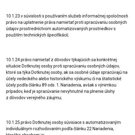
10.1.23.v súvislosti s používaním služieb informačnej spoločnosti
právo na uplatnenie práva namietať proti spracúvaniu osobných
údajov prostredníctvom automatizovaných prostriedkov s
použitím technických špecifikácií;
10.1.24.právo namietať z dôvodov týkajúcich sa konkrétnej
situácie Dotknutej osoby proti spracúvaniu osobných údajov,
ktoré sa týka Dotknutej osoby, ak sa osobné údaje spracúvajú na
účely vedeckého alebo historického výskumu či na štatistické
účely podľa článku 89 ods. 1. Nariadenia, avšak s výnimkou
prípadov, keď je spracúvanie nevyhnutné na plnenie úlohy
z dôvodov verejného záujmu;
10.1.25.právo Dotknutej osoby súvisiace s automatizovaným
individuálnym rozhodovaním podľa článku 22 Nariadenia,