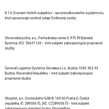
8.1.6.Zoznam tretích subjektov - sprostredkovateľov a príjemcov,
ktorí spracúvajú osobné údaje Dotknutej osoby:
Slovenská pošta, a.s., Partizánska cesta 9, 975 99 Banská
Bystrica, IČO: 36631124 – tretí subjekt zabezpečujúci prepravné
služby
General Logistics Systems Slovakia s.r.o., Budča 1039, 962 33
Budča, Slovenská Republika – tretí subjekt zabezpečujúci
prepravné služby
Shoptet, a.s., Dvořeckého 628/8, 169 00 Praha 6, Česká
republika, IČ: 28935675, DIČ: CZ28935675 - tretí subjekt
zabezpečujúci platobnú bránu ShoptetPay