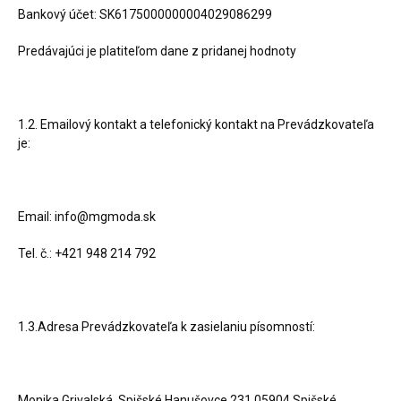
Bankový účet: SK6175000000004029086299
Predávajúci je platiteľom dane z pridanej hodnoty
1.2. Emailový kontakt a telefonický kontakt na Prevádzkovateľa
je:
Email: info@mgmoda.sk
Tel. č.: +421 948 214 792
1.3.Adresa Prevádzkovateľa k zasielaniu písomností:
Monika Grivalská ,Spišské Hanušovce 231,05904 Spišské