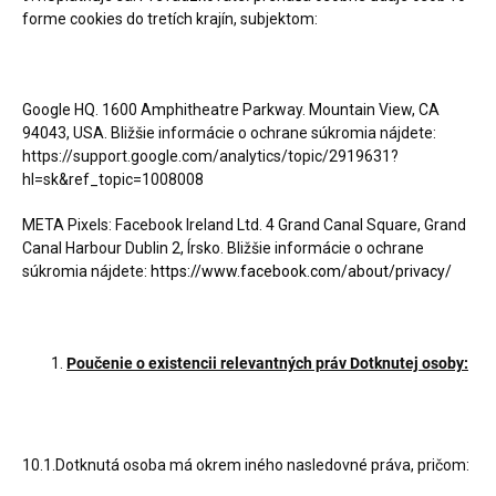
forme cookies do tretích krajín, subjektom:
Google HQ. 1600 Amphitheatre Parkway. Mountain View, CA
94043, USA. Bližšie informácie o ochrane súkromia nájdete:
https://support.google.com/analytics/topic/2919631?
hl=sk&ref_topic=1008008
META Pixels: Facebook Ireland Ltd. 4 Grand Canal Square, Grand
Canal Harbour Dublin 2, Írsko. Bližšie informácie o ochrane
súkromia nájdete:
https://www.facebook.com/about/privacy/
Poučenie o existencii relevantných práv Dotknutej osoby:
10.1.Dotknutá osoba má okrem iného nasledovné práva, pričom: