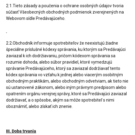
2.1.Tieto zásady a poučenia o ochrane osobných údajov tvoria
súčasť Všeobecných obchodných podmienok zverejnených na
Webovom sídle Predávajúceho.
2.2.Obchodník informuje spotrebiteľov že neexistujú žiadne
špeciálne príslušné kódexy správania, ku ktorým sa Predávajúci
zaviazal k ich dodržiavaniu, pričom kódexom správania sa
rozumie dohoda, alebo súbor pravidiel, ktoré vymedzujú
správanie Predávajúceho, ktorý sa zaviazal dodržiavať tento
kódex správania vo vzťahu k jednej alebo viacerým osobitným
obchodným praktikám, alebo obchodným odvetviam, ak tieto nie
sú ustanovené zákonom, alebo iným právnym predpisom alebo
opatrením orgánu verejnej správy, ktoré sa Predávajúci zaviazal
dodržiavať, a o spôsobe, akým sa môže spotrebiteľ s nimi
oboznámiť, alebo získať ich znenie.
III. Doba trvania