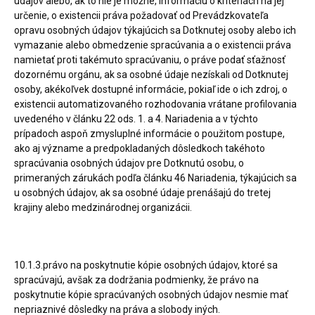
údajov alebo, ak to nie je možné, informáciu o kritériách na jej
určenie, o existencii práva požadovať od Prevádzkovateľa
opravu osobných údajov týkajúcich sa Dotknutej osoby alebo ich
vymazanie alebo obmedzenie spracúvania a o existencii práva
namietať proti takémuto spracúvaniu, o práve podať sťažnosť
dozornému orgánu, ak sa osobné údaje nezískali od Dotknutej
osoby, akékoľvek dostupné informácie, pokiaľ ide o ich zdroj, o
existencii automatizovaného rozhodovania vrátane profilovania
uvedeného v článku 22 ods. 1. a 4. Nariadenia a v týchto
prípadoch aspoň zmysluplné informácie o použitom postupe,
ako aj význame a predpokladaných dôsledkoch takéhoto
spracúvania osobných údajov pre Dotknutú osobu, o
primeraných zárukách podľa článku 46 Nariadenia, týkajúcich sa
u osobných údajov, ak sa osobné údaje prenášajú do tretej
krajiny alebo medzinárodnej organizácii.
10.1.3.právo na poskytnutie kópie osobných údajov, ktoré sa
spracúvajú, avšak za dodržania podmienky, že právo na
poskytnutie kópie spracúvaných osobných údajov nesmie mať
nepriaznivé dôsledky na práva a slobody iných.