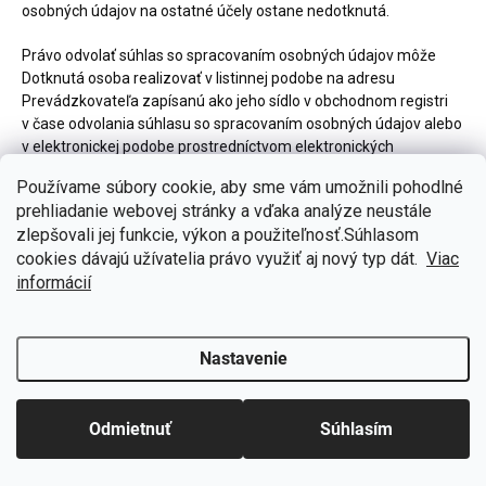
osobných údajov na ostatné účely ostane nedotknutá.
Právo odvolať súhlas so spracovaním osobných údajov môže
Dotknutá osoba realizovať v listinnej podobe na adresu
Prevádzkovateľa zapísanú ako jeho sídlo v obchodnom registri
v čase odvolania súhlasu so spracovaním osobných údajov alebo
v elektronickej podobe prostredníctvom elektronických
prostriedkov (zaslaním e-mailu na e-mailovú adresu
Používame súbory cookie, aby sme vám umožnili pohodlné
Prevádzkovateľa uvedenú pri identifikácii Prevádzkovateľa
prehliadanie webovej stránky a vďaka analýze neustále
v tomto dokumente).
zlepšovali jej funkcie, výkon a použiteľnosť.S
úhlasom
🎁
Získajte 7 % zľavu na prvý nákup
cookies dávajú užívatelia právo využiť aj nový typ dát.
Viac
Prihláste sa k odberu noviniek
informácií
XII. Poučenie o práve Dotknutej osoby podať sťažnosť
dozornému orgánu:
Nastavenie
Chcem zľavu
12.1.Dotknutá osoba má právo podať sťažnosť dozornému
Odmietnuť
Súhlasím
orgánu, a to najmä v členskom štáte svojho obvyklého pobytu,
mieste výkonu práce alebo v mieste údajného porušenia, ak sa
domnieva, že spracúvanie osobných údajov, ktoré sa jej týka, je v