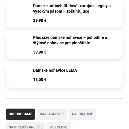
Dámske anticelulitídové tvarujúce legíny s
vysokým pásom – zoštíhľujúce
39,90 €
Plus size dámske nohavice – pohodlné a
štýlové nohavice pre plnoštíhle
39,90 €
Dámske nohavice LEMA
18,50 €
R
a
ODPORÚČAME
NAJLACNEJŠIE
NAJDRAHŠIE
d
e
NAJPREDÁVANEJŠIE
ABECEDNE