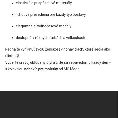
u
elastické a prispôsobivé materiály
lichotivé prevedenia pre každý typ postavy
elegantné aj voľnočasové modely
dostupné v rôznych farbách a veľkostiach
Nechajte vyniknúť svoju ženskosť v nohaviciach, ktoré sedia ako
uliate. 👗
Vyberte si svoj obľúbený štýl a cíťte sa sebavedomo každý deň –
s kolekciou
nohavíc pre moletky
od MG Moda.
Z
á
p
ä
t