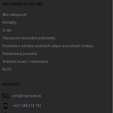
i
INFORMÁCIE PRE VÁS
e
Ako nakupovať
Kontakty
O nás
Všeobecné obchodné podmienky
Poučenie o ochrane osobných údajov a používaní cookies
Reklamačný poriadok
Vrátenie tovaru / reklamácia
BLOG
KONTAKT
info
@
mgmoda.sk
+421 948 214 792