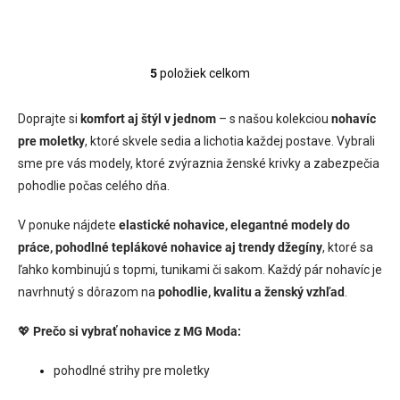
5
položiek celkom
O
v
l
Doprajte si
komfort aj štýl v jednom
– s našou kolekciou
nohavíc
á
pre moletky
, ktoré skvele sedia a lichotia každej postave. Vybrali
d
sme pre vás modely, ktoré zvýraznia ženské krivky a zabezpečia
a
c
pohodlie počas celého dňa.
i
e
V ponuke nájdete
elastické nohavice, elegantné modely do
p
práce, pohodlné teplákové nohavice aj trendy džegíny
, ktoré sa
r
v
ľahko kombinujú s topmi, tunikami či sakom. Každý pár nohavíc je
k
navrhnutý s dôrazom na
pohodlie, kvalitu a ženský vzhľad
.
y
v
💖
Prečo si vybrať nohavice z MG Moda:
ý
p
i
pohodlné strihy pre moletky
s