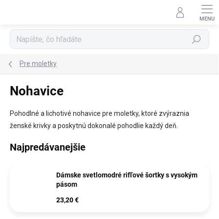
Prejsť
na
obsah
Hľadať
Pre moletky
Nohavice
Pohodlné a lichotivé nohavice pre moletky, ktoré zvýraznia
ženské krivky a poskytnú dokonalé pohodlie každý deň.
Najpredávanejšie
Dámske svetlomodré rifľové šortky s vysokým
pásom
23,20 €