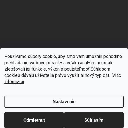
Používame súbory cookie, aby sme vám umožnili pohodlné
prehliadanie webovej stránky a vďaka analýze neustále
zlepšovali jej funkcie, výkon a použiteľnosť.S
úhlasom
🎁
Získajte 7 % zľavu na prvý nákup
cookies dávajú užívatelia právo využiť aj nový typ dát.
Viac
Copyright 2026
mgmoda.sk
. Všetky práva vyhradené.
Upraviť nastavenie
cookies
Prihláste sa k odberu noviniek
informácií
Vytvoril Shoptet
Nastavenie
Odstúpiť od zmluvy
Chcem zľavu
Odmietnuť
Súhlasím