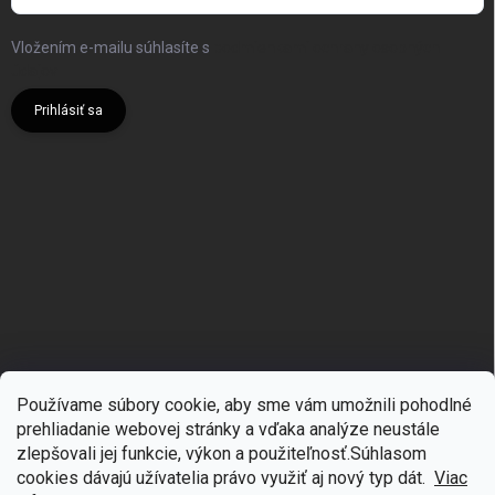
Vložením e-mailu súhlasíte s
podmienkami ochrany osobných
údajov
Prihlásiť sa
Používame súbory cookie, aby sme vám umožnili pohodlné
prehliadanie webovej stránky a vďaka analýze neustále
zlepšovali jej funkcie, výkon a použiteľnosť.S
úhlasom
🎁
Získajte 7 % zľavu na prvý nákup
cookies dávajú užívatelia právo využiť aj nový typ dát.
Viac
Copyright 2026
mgmoda.sk
. Všetky práva vyhradené.
Upraviť nastavenie