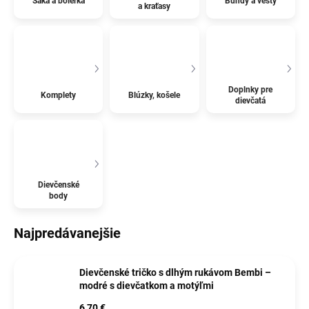
Saká a bolerká
Bundy a vesty
a kraťasy
Doplnky pre
Komplety
Blúzky, košele
dievčatá
Dievčenské
body
Najpredávanejšie
Dievčenské tričko s dlhým rukávom Bembi –
modré s dievčatkom a motýľmi
6,70 €