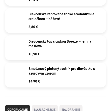
Dievčenské rebrované tričko s volánikmi a
srdiečkom – béžové
8,80 €
Dievčenský top s čipkou Breeze – jemná
maslová
10,90 €
Smotanový pletený svetrík pre dievčatko s
ažúrovým vzorom
14,90 €
R
a
ODPORÚČAME
NAJLACNEJŠIE
NAJDRAHŠIE