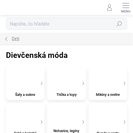
Prejsť
na
obsah
Hľadať
Deti
Dievčenská móda
Šaty a sukne
Trička a topy
Mikiny a svetre
Nohavice, legíny