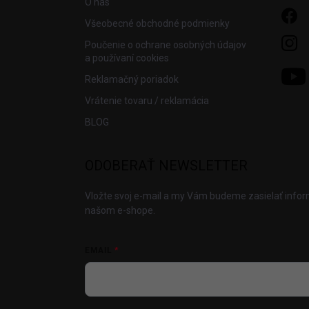
O nás
Všeobecné obchodné podmienky
Poučenie o ochrane osobných údajov
a používaní cookies
Reklamačný poriadok
Vrátenie tovaru / reklamácia
BLOG
ODOBERAŤ NEWSLETTER
Vložte svoj e-mail a my Vám budeme zasielať info
našom e-shope.
EMAIL