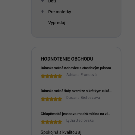
Deti
e
l
Pre moletky
Výpredaj
HODNOTENIE OBCHODU
Dámske voľné nohavice s elastickým pásom
Adriana Froncová
Dámske voľné šaty oversize s krátkym rukávom a náhrdelníkom
Dusana Bieleszova
Chlapčenská jeansovo modrá mikina na zips NICOL
Lýdia Jedlovská
Spokojná s kvalitou aj