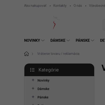
Prejsť
Ako nakupovať
Kontakty
O nás
Všeobecné
na
obsah
NOVINKY
DÁMSKE
PÁNSKE
DE
Domov
Vrátenie tovaru / reklamácia
B
Kategórie
o
Preskočiť
č
kategórie
n
Novinky
ý
Dámske
p
a
Pánske
n