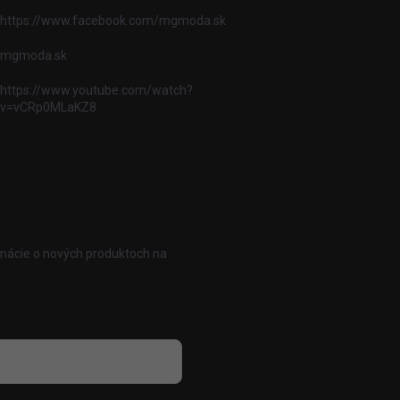
https://www.facebook.com/mgmoda.sk
mgmoda.sk
https://www.youtube.com/watch?
v=vCRp0MLaKZ8
rmácie o nových produktoch na