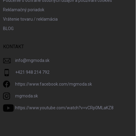
Poučenie o ochrane osobných údajov a používaní cookies
Reklamačný poriadok
Vrátenie tovaru / reklamácia
BLOG
KONTAKT
info
@
mgmoda.sk
+421 948 214 792
https://www.facebook.com/mgmoda.sk
mgmoda.sk
https://www.youtube.com/watch?v=vCRp0MLaKZ8