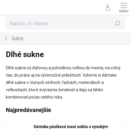
Prejsť
na
obsah
Hľadať
Sukne
Dlhé sukne
Dlhé sukne sú štýlovou a pohodlnou voľbou do mesta, na voľný
čas, do práce aj na výnimočné príležitosti. Vyberte si dámske
dlhé sukne v rôznych strihoch, farbách, materiáloch a
veľkostiach, ktoré zvýraznia ženskosť a dajú sa ľahko
kombinovať počas celého roka.
Najpredávanejšie
Dámska pásikavá maxi sukňa s vysokým