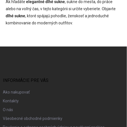
Ak hľadáte
elegantné dlhé sukne
, sukne do mesta, do práce
alebo na voľný čas, v tejto kategórii si určite vyberiete. Objavte
dlhé sukne
, ktoré spájajú pohodlie, ženskosť a jednoduché
kombinovanie do moderných outfitov.
Z
á
p
ä
t
i
INFORMÁCIE PRE VÁS
e
Ako nakupovať
Kontakty
O nás
Všeobecné obchodné podmienky