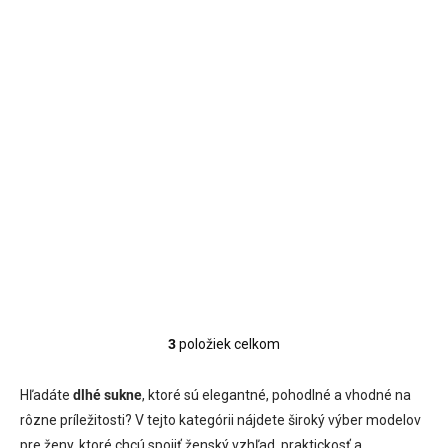
sukňa s rozparkami
18,50 €
15,04 € bez DPH
Detail
Veľkosť:L Vzdušná kvetinová
maxi sukňa s vysokým
pásom a dvomi rozparkami.
Ideálna na leto,...
Červená
3
položiek celkom
O
v
l
Hľadáte
dlhé sukne
, ktoré sú elegantné, pohodlné a vhodné na
á
rôzne príležitosti? V tejto kategórii nájdete široký výber modelov
d
pre ženy, ktoré chcú spojiť ženský vzhľad, praktickosť a
a