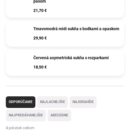
pásom
21,70 €
Tmavomodrá midi sukňa s bodkami a opaskom
29,90 €
Červená asymetrická sukňa s rozparkami
18,50 €
R
a
ODPORÚČAME
NAJLACNEJŠIE
NAJDRAHŠIE
d
e
NAJPREDÁVANEJŠIE
ABECEDNE
n
i
3
položiek celkom