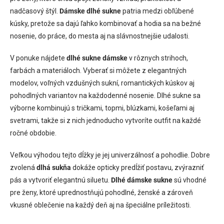
c
nadčasový štýl.
Dámske dlhé sukne
patria medzi obľúbené
i
kúsky, pretože sa dajú ľahko kombinovať a hodia sa na bežné
e
nosenie, do práce, do mesta aj na slávnostnejšie udalosti.
p
r
v
V ponuke nájdete
dlhé sukne dámske
v rôznych strihoch,
k
farbách a materiáloch. Vyberať si môžete z elegantných
y
modelov, voľných vzdušných sukní, romantických kúskov aj
v
ý
pohodlných variantov na každodenné nosenie. Dlhé sukne sa
p
výborne kombinujú s tričkami, topmi, blúzkami, košeľami aj
i
svetrami, takže si z nich jednoducho vytvoríte outfit na každé
s
u
ročné obdobie.
Veľkou výhodou tejto dĺžky je jej univerzálnosť a pohodlie. Dobre
zvolená
dlhá sukňa
dokáže opticky predĺžiť postavu, zvýrazniť
pás a vytvoriť elegantnú siluetu.
Dlhé dámske sukne
sú vhodné
pre ženy, ktoré uprednostňujú pohodlné, ženské a zároveň
vkusné oblečenie na každý deň aj na špeciálne príležitosti.