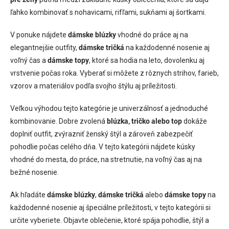
i
v
ľahko kombinovať s nohavicami, rifľami, sukňami aj šortkami.
e
k
y
V ponuke nájdete
dámske blúzky
vhodné do práce aj na
v
ý
elegantnejšie outfity,
dámske tričká
na každodenné nosenie aj
p
voľný čas a
dámske topy
, ktoré sa hodia na leto, dovolenku aj
i
vrstvenie počas roka. Vyberať si môžete z rôznych strihov, farieb,
s
u
vzorov a materiálov podľa svojho štýlu aj príležitosti.
Veľkou výhodou tejto kategórie je univerzálnosť a jednoduché
kombinovanie. Dobre zvolená
blúzka, tričko alebo top
dokáže
doplniť outfit, zvýrazniť ženský štýl a zároveň zabezpečiť
pohodlie počas celého dňa. V tejto kategórii nájdete kúsky
vhodné do mesta, do práce, na stretnutie, na voľný čas aj na
bežné nosenie.
Ak hľadáte
dámske blúzky
,
dámske tričká
alebo
dámske topy
na
každodenné nosenie aj špeciálne príležitosti, v tejto kategórii si
určite vyberiete. Objavte oblečenie, ktoré spája pohodlie, štýl a