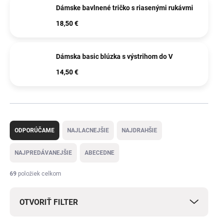
Dámske bavlnené tričko s riasenými rukávmi
18,50 €
Dámska basic blúzka s výstrihom do V
14,50 €
R
a
ODPORÚČAME
NAJLACNEJŠIE
NAJDRAHŠIE
d
e
NAJPREDÁVANEJŠIE
ABECEDNE
n
i
69
položiek celkom
e
p
OTVORIŤ FILTER
r
o