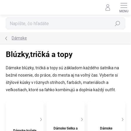
Prejsť
na
obsah
Hľadať
Dámske
Blúzky,tričká a topy
Dámske blúzky, tričká a topy sú základom každého šatníka na
bežné nosenie, do práce, do mesta aj na voľný čas. Vyberte si
štýlové kúsky v rôznych strihoch, farbách, materiáloch a
veľkostiach, ktoré sa ľahko kombinujú a doplnia každý outfit.
Dámske tielka a
Dámske
Dámske košele