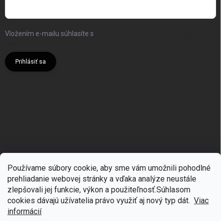
Vložením e-mailu súhlasíte s
podmienkami ochrany osobných
údajov
Prihlásiť sa
Používame súbory cookie, aby sme vám umožnili pohodlné
prehliadanie webovej stránky a vďaka analýze neustále
zlepšovali jej funkcie, výkon a použiteľnosť.S
úhlasom
🎁
Získajte 7 % zľavu na prvý nákup
cookies dávajú užívatelia právo využiť aj nový typ dát.
Viac
Prihláste sa k odberu noviniek
informácií