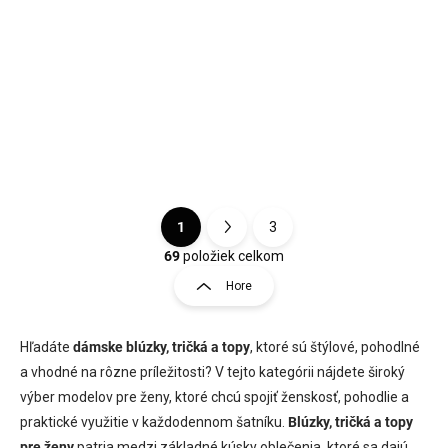
dámsky top s čipkovým
7 pracovných dní Štýlové
výstrihom a jemným...
dámske body z jemného
transparentného...
Bežová
Čierna
Staroružová
Biela
Zelená
Hnedá
1
3
S
O
t
69
položiek celkom
v
r
Hore
l
á
á
n
d
k
Hľadáte
dámske blúzky, tričká a topy
a
, ktoré sú štýlové, pohodlné
o
c
a vhodné na rôzne príležitosti? V tejto kategórii nájdete široký
i
v
výber modelov pre ženy, ktoré chcú spojiť ženskosť, pohodlie a
e
a
praktické využitie v každodennom šatníku.
Blúzky, tričká a topy
p
n
r
pre ženy
patria medzi základné kúsky oblečenia, ktoré sa dajú