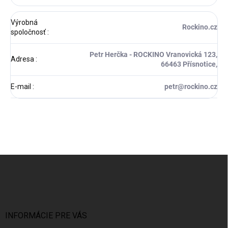
Výrobná
Rockino.cz
spoločnosť
:
Petr Herčka - ROCKINO Vranovická 123,
Adresa
:
66463 Přísnotice,
E-mail
:
petr@rockino.cz
Z
á
p
ä
t
i
INFORMÁCIE PRE VÁS
e