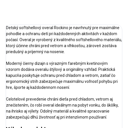
OPÝTAŤ SA
STRÁŽIŤ
Detský softshellový overal Rockino je navrhnutý pre maximálne
pohodlie a ochranu detí pri každodenných aktivitách v každom
počasí. Overal je vyrobený z kvalitného softshellového materiálu,
ktorý účinne chráni pred vetrom a vlhkosťou, zároveň zostáva
priedušný a príjemný na nosenie.
Moderný čierny dizajn s výrazným farebným kvetinovým
vzorom dodáva overalu štýlový a originálny vzhľad. Praktická
kapucňa poskytuje ochranu pred chladom a vetrom, zatiaľ čo
ergonomický strih zabezpečuje maximálnu voľnosť pohybu pri
hre, športe aj každodennom nosení.
Celotelové prevedenie chráni dieťa pred chladom, vetrom aj
znečistením, čo robí overal ideálnym na pobyt vonku, do škôlky,
na ihrisko aj výlety. Odolný materiál a kvalitné spracovanie
zabezpečujú dlhú životnosť aj pri intenzívnom používaní.