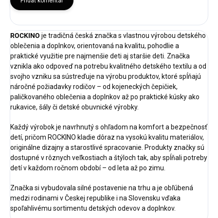
Pridať komentár
ROCKINO
je tradičná česká značka s vlastnou výrobou detského
oblečenia a doplnkov, orientovaná na kvalitu, pohodlie a
praktické využitie pre najmenšie deti aj staršie deti. Značka
vznikla ako odpoveď na potrebu kvalitného detského textilu a od
svojho vzniku sa sústreďuje na výrobu produktov, ktoré spĺňajú
náročné požiadavky rodičov – od kojeneckých čepičiek,
paličkovaného oblečenia a doplnkov až po praktické kúsky ako
rukavice, šály či detské obuvnické výrobky.
Každý výrobok je navrhnutý s ohľadom na komfort a bezpečnosť
detí, pričom ROCKINO kladie dôraz na vysokú kvalitu materiálov,
originálne dizajny a starostlivé spracovanie. Produkty značky sú
dostupné v rôznych veľkostiach a štýloch tak, aby spĺňali potreby
detí v každom ročnom období – od leta až po zimu.
Značka si vybudovala silné postavenie na trhu a je obľúbená
medzi rodinami v Českej republike i na Slovensku vďaka
spoľahlivému sortimentu detských odevov a doplnkov.