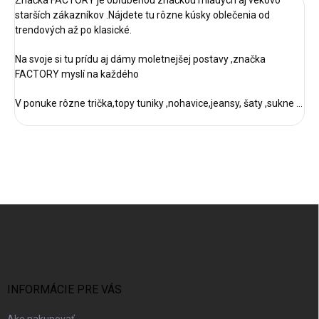
Značka FACTORY je obľúbenou značkou mladých aj vekovo
starších zákazníkov .Nájdete tu rôzne kúsky oblečenia od
trendových až po klasické.
Na svoje si tu prídu aj dámy moletnejšej postavy ,značka
FACTORY myslí na každého
V ponuke rôzne trička,topy tuniky ,nohavice,jeansy, šaty ,sukne ...
Z
á
p
ä
t
i
INFORMÁCIE PRE VÁS
e