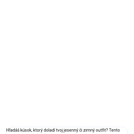
VEĽKOSŤ
MOŽNOSTI DORUČENIA
−
+
Pridať do košíka
Veľkosť: UNI - Štýlový dámsky kardigan bez zapínania v oversize
strihu. Mäkký pletený materiál, originálny vzor a univerzálna
veľkosť UNI. Dostupný v rôznych farbách.
Doba dodania:
do 3 pracovných dní
DETAILNÉ INFORMÁCIE
OPÝTAŤ SA
STRÁŽIŤ
Hľadáš kúsok, ktorý doladí tvoj jesenný či zimný outfit? Tento