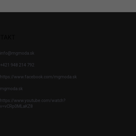
TAKT
info
@
mgmoda.sk
+421 948 214 792
https://www.facebook.com/mgmoda.sk
mgmoda.sk
https://www.youtube.com/watch?
v=vCRp0MLaKZ8