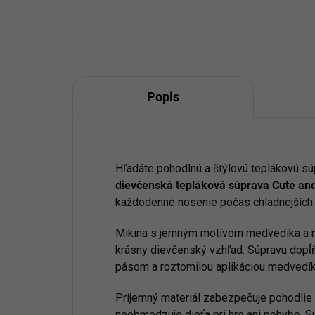
Popis
Hľadáte pohodlnú a štýlovú teplákovú sú
dievčenská tepláková súprava Cute an
každodenné nosenie počas chladnejších 
Mikina s jemným motívom medvedíka a
krásny dievčenský vzhľad. Súpravu dopĺň
pásom a roztomilou aplikáciou medvedíka
Príjemný materiál zabezpečuje pohodlie 
neobmedzuje dieťa pri hre ani pohybe. Sú