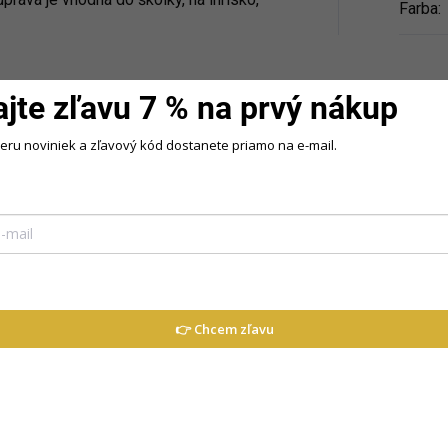
Farba
:
ajte zľavu 7 % na prvý nákup
beru noviniek a zľavový kód dostanete priamo na e-mail.
a,
👉 Chcem zľavu
tko.
súpravu, ktorá spája pohodlie, štýl a
u voľbou.