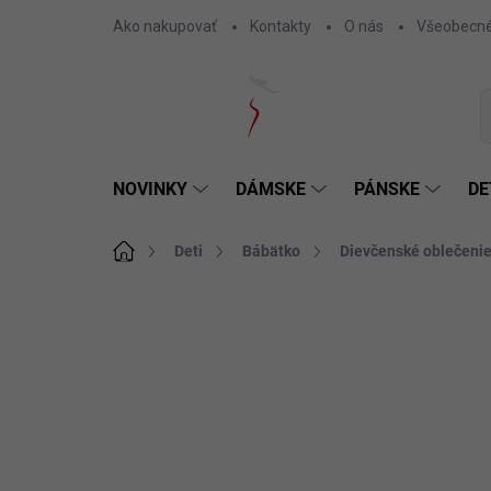
Prejsť
Ako nakupovať
Kontakty
O nás
Všeobecné
na
obsah
NOVINKY
DÁMSKE
PÁNSKE
DE
Domov
Deti
Bábätko
Dievčenské oblečenie
Neohodnotené
Podrobnosti hodnotenia
SKLADOM