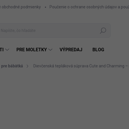
 obchodné podmienky
Poučenie o ochrane osobných údajov a použ
Hľadať
TI
PRE MOLETKY
VÝPREDAJ
BLOG
 pre bábätká
Dievčenská tepláková súprava Cute and Charming –
ZNAČKA:
FASHIONKIDS
17,50 €
14,23 € bez DPH
Jednotková
RUŽ
FARBA
cena: