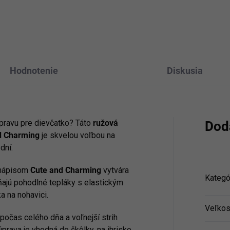
Hodnotenie
Diskusia
pravu pre dievčatko? Táto
ružová
Dod
d Charming
je skvelou voľbou na
dní.
 nápisom
Cute and Charming
vytvára
Kategó
ajú pohodlné tepláky s elastickým
 na nohavici.
Veľkos
počas celého dňa a voľnejší strih
prava je vhodná do škôlky, na ihrisko,