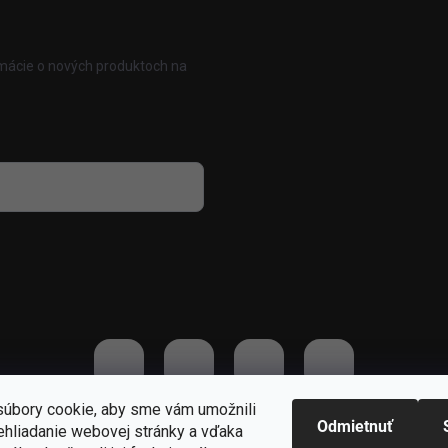
rmácie o nových produktoch na
 osobných údajov
úbory cookie, aby sme vám umožnili
Odmietnuť
ehliadanie webovej stránky a vďaka
praviť nastavenie cookies