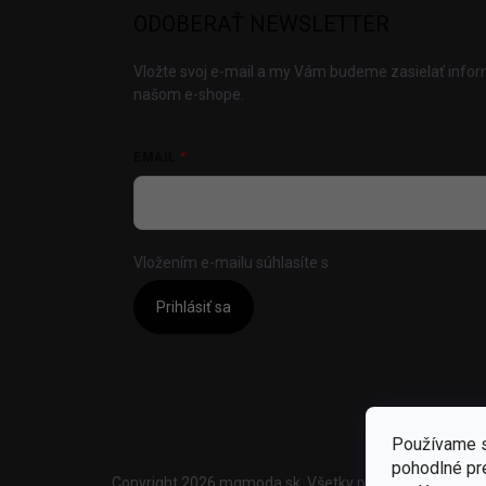
ODOBERAŤ NEWSLETTER
Vložte svoj e-mail a my Vám budeme zasielať info
našom e-shope.
EMAIL
Vložením e-mailu súhlasíte s
podmienkami ochrany
Prihlásiť sa
Používame s
pohodlné pr
Copyright 2026
mgmoda.sk
. Všetky práva vyhradené.
U