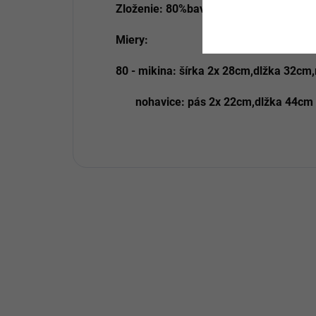
Zloženie: 80%bavlna,20%polyester
Miery:
80 - mikina: šírka 2x 28cm,dlžka 32cm
nohavice: pás 2x 22cm,dlžka 44cm