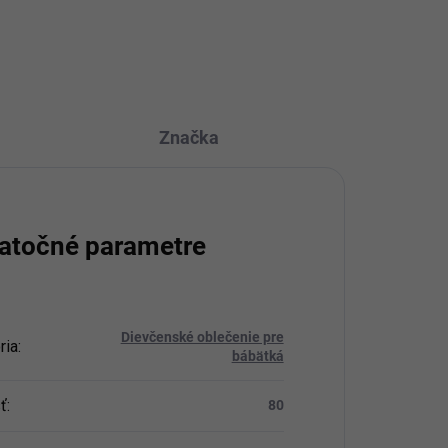
OPÝTAŤ SA
STRÁŽIŤ
Značka
atočné parametre
Dievčenské oblečenie pre
ria
:
bábätká
ť
:
80