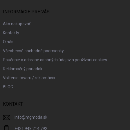
t
i
INFORMÁCIE PRE VÁS
e
Ako nakupovať
Kontakty
O nás
Všeobecné obchodné podmienky
Poučenie o ochrane osobných údajov a používaní cookies
Reklamačný poriadok
Vrátenie tovaru / reklamácia
BLOG
KONTAKT
info
@
mgmoda.sk
+421 948 214 792