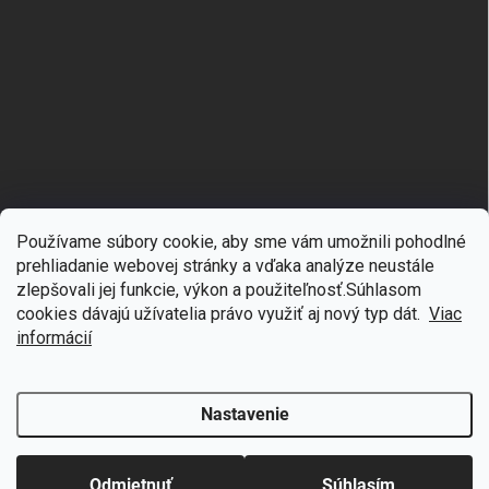
Používame súbory cookie, aby sme vám umožnili pohodlné
prehliadanie webovej stránky a vďaka analýze neustále
zlepšovali jej funkcie, výkon a použiteľnosť.S
úhlasom
🎁
Získajte 7 % zľavu na prvý nákup
cookies dávajú užívatelia právo využiť aj nový typ dát.
Viac
Copyright 2026
mgmoda.sk
. Všetky práva vyhradené.
Upraviť nastavenie
cookies
Prihláste sa k odberu noviniek
informácií
Vytvoril Shoptet
Nastavenie
Odstúpiť od zmluvy
Chcem zľavu
Odmietnuť
Súhlasím