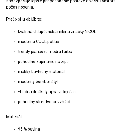
zabezpečuje lepšie prispôsobenie postave a väčší komfort
počas nosenia.
Prečo si ju obľúbite:
kvalitná chlapčenská mikina značky NICOL
moderná COOL potlač
trendy jeansovo modrá farba
pohodlné zapínanie na zips
mäkký bavlnený materiál
moderný bomber štýl
vhodná do školy aj na voľný čas
pohodlný streetwear vzhľad
Materiál:
95 % bavlna