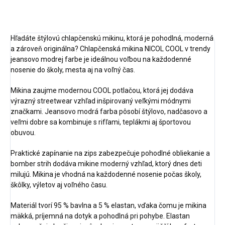
OPÝTAŤ SA
STRÁŽIŤ
Hľadáte štýlovú chlapčenskú mikinu, ktorá je pohodlná, moderná
a zároveň originálna? Chlapčenská mikina NICOL COOL v trendy
jeansovo modrej farbe je ideálnou voľbou na každodenné
nosenie do školy, mesta aj na voľný čas.
Mikina zaujme modernou COOL potlačou, ktorá jej dodáva
výrazný streetwear vzhľad inšpirovaný veľkými módnymi
značkami. Jeansovo modrá farba pôsobí štýlovo, nadčasovo a
veľmi dobre sa kombinuje s rifľami, teplákmi aj športovou
obuvou.
Praktické zapínanie na zips zabezpečuje pohodlné obliekanie a
bomber strih dodáva mikine moderný vzhľad, ktorý dnes deti
milujú. Mikina je vhodná na každodenné nosenie počas školy,
škôlky, výletov aj voľného času.
Materiál tvorí 95 % bavlna a 5 % elastan, vďaka čomu je mikina
mäkká, príjemná na dotyk a pohodlná pri pohybe. Elastan