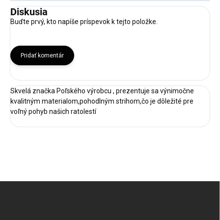
Diskusia
Buďte prvý, kto napíše príspevok k tejto položke.
Pridať komentár
Skvelá značka Poľského výrobcu , prezentuje sa výnimočne
kvalitným materialom,pohodlným strihom,čo je dôležité pre
voľný pohyb našich ratolestí
Z
á
p
ä