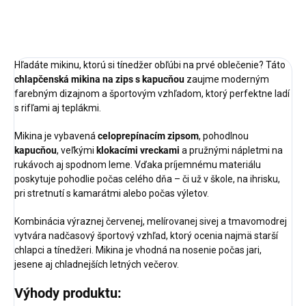
OPÝTAŤ SA
STRÁŽIŤ
Hľadáte mikinu, ktorú si tínedžer obľúbi na prvé oblečenie? Táto
chlapčenská mikina na zips s kapucňou
zaujme moderným
farebným dizajnom a športovým vzhľadom, ktorý perfektne ladí
s rifľami aj teplákmi.
Mikina je vybavená
celoprepínacím zipsom
, pohodlnou
kapucňou
, veľkými
klokacími vreckami
a pružnými nápletmi na
rukávoch aj spodnom leme. Vďaka príjemnému materiálu
poskytuje pohodlie počas celého dňa – či už v škole, na ihrisku,
pri stretnutí s kamarátmi alebo počas výletov.
Kombinácia výraznej červenej, melírovanej sivej a tmavomodrej
vytvára nadčasový športový vzhľad, ktorý ocenia najmä starší
chlapci a tínedžeri. Mikina je vhodná na nosenie počas jari,
jesene aj chladnejších letných večerov.
Výhody produktu: