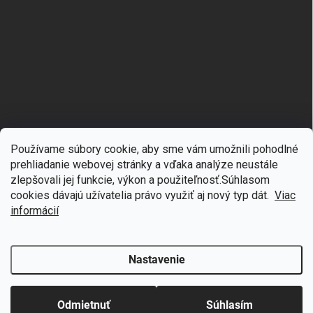
Používame súbory cookie, aby sme vám umožnili pohodlné
prehliadanie webovej stránky a vďaka analýze neustále
zlepšovali jej funkcie, výkon a použiteľnosť.S
úhlasom
🎁
Získajte 7 % zľavu na prvý nákup
cookies dávajú užívatelia právo využiť aj nový typ dát.
Viac
Copyright 2026
mgmoda.sk
. Všetky práva vyhradené.
Upraviť nastavenie
cookies
Prihláste sa k odberu noviniek
informácií
Vytvoril Shoptet
Nastavenie
Odstúpiť od zmluvy
Chcem zľavu
Odmietnuť
Súhlasím