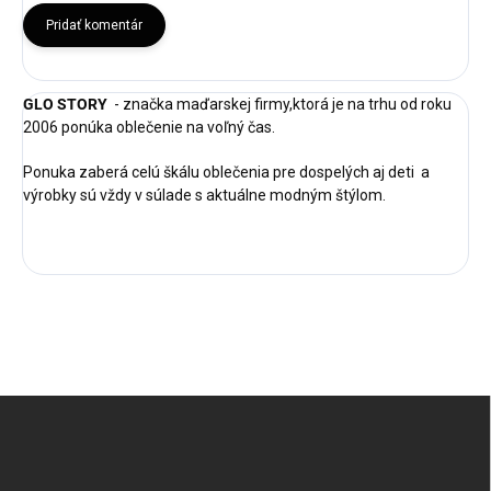
Pridať komentár
GLO STORY
- značka maďarskej firmy,ktorá je na trhu od roku
2006 ponúka oblečenie na voľný čas.
Ponuka zaberá celú škálu oblečenia pre dospelých aj deti a
výrobky sú vždy v súlade s aktuálne modným štýlom.
Z
á
p
ä