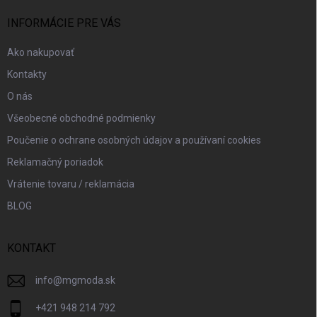
t
i
INFORMÁCIE PRE VÁS
e
Ako nakupovať
Kontakty
O nás
Všeobecné obchodné podmienky
Poučenie o ochrane osobných údajov a používaní cookies
Reklamačný poriadok
Vrátenie tovaru / reklamácia
BLOG
KONTAKT
info
@
mgmoda.sk
+421 948 214 792