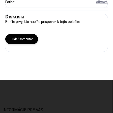
Farba
:
olivová
Diskusia
Buďte prvý, kto napíše príspevok k tejto položke.
Pridať komentár
Z
á
p
ä
t
i
INFORMÁCIE PRE VÁS