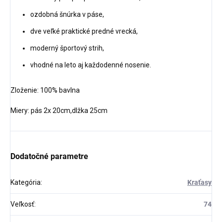
ozdobná šnúrka v páse,
dve veľké praktické predné vrecká,
moderný športový strih,
vhodné na leto aj každodenné nosenie.
Zloženie: 100% bavlna
Miery: pás 2x 20cm,dlžka 25cm
Dodatočné parametre
Kategória
:
Kraťasy
Veľkosť
:
74