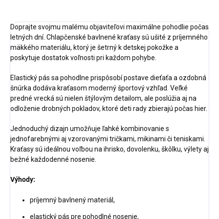
Doprajte svojmu malému objaviteľovi maximálne pohodlie počas
letných dní. Chlapčenské bavlnené kraťasy sú ušité z príjemného
mäkkého materiálu, ktorý je šetrný k detskej pokožke a
poskytuje dostatok voľnosti pri každom pohybe.
Elastický pás sa pohodlne prispôsobí postave dieťaťa a ozdobná
šnúrka dodáva kraťasom moderný športový vzhľad. Veľké
predné vrecká sú nielen štýlovým detailom, ale poslúžia aj na
odloženie drobných pokladov, ktoré deti rady zbierajú počas hier.
Jednoduchý dizajn umožňuje ľahké kombinovanie s
jednofarebnými aj vzorovanými tričkami, mikinami či teniskami.
Kraťasy sú ideálnou voľbou na ihrisko, dovolenku, škôlku, výlety aj
bežné každodenné nosenie.
Výhody:
príjemný bavlnený materiál,
elastický pás pre pohodlné nosenie,