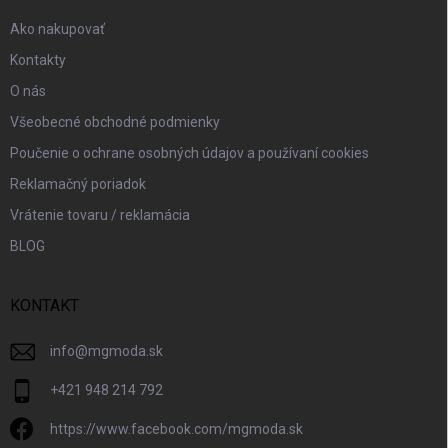
e
Ako nakupovať
Kontakty
O nás
Všeobecné obchodné podmienky
Poučenie o ochrane osobných údajov a používaní cookies
Reklamačný poriadok
Vrátenie tovaru / reklamácia
BLOG
KONTAKT
info
@
mgmoda.sk
+421 948 214 792
https://www.facebook.com/mgmoda.sk