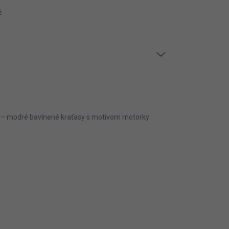
ívaní cookies
Reklamačný poriadok
Vrátenie tovaru / reklamác
PRÁZDNY KOŠÍK
NÁKUPNÝ
KOŠÍK
 – modré bavlnené kraťasy s motívom motorky
ĽOVSKÁ MODRÁ