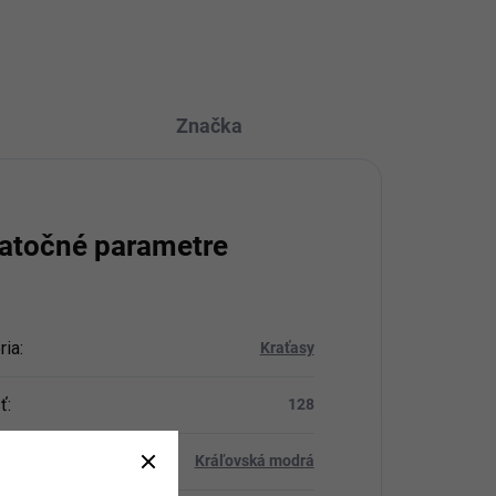
OPÝTAŤ SA
STRÁŽIŤ
Značka
atočné parametre
ria
:
Kraťasy
ť
:
128
Kráľovská modrá