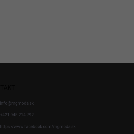
TAKT
info
@
mgmoda.sk
+421 948 214 792
https://www.facebook.com/mgmoda.sk