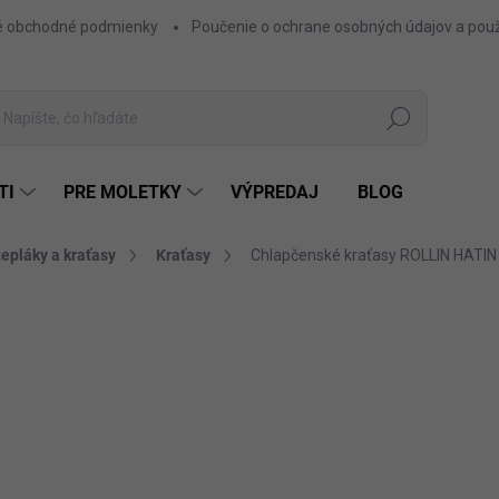
 obchodné podmienky
Poučenie o ochrane osobných údajov a použ
Hľadať
TI
PRE MOLETKY
VÝPREDAJ
BLOG
tepláky a kraťasy
Kraťasy
Chlapčenské kraťasy ROLLIN HATIN
ZNAČKA:
FASHIONKIDS
7,50 €
6,10 € bez DPH
Jednotková
KRÁ
FARBA
cena: