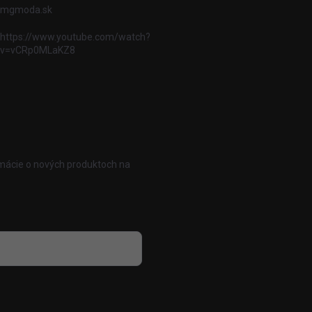
mgmoda.sk
https://www.youtube.com/watch?
v=vCRp0MLaKZ8
rmácie o nových produktoch na
 osobných údajov