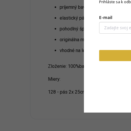
Prihláste sa k od
príjemný bavlnený materiál,
E-mail
elastický pás so šnúrkou,
pohodlný športový strih,
originálna motorkárska potlač,
vhodné na leto, ihrisko aj voľný čas
Zloženie: 100%bavlna
Miery:
128 - pás 2x 25cm,dlžka 45cm