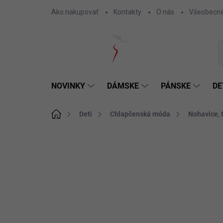
Prejsť
Ako nakupovať
Kontakty
O nás
Všeobecné
na
obsah
NOVINKY
DÁMSKE
PÁNSKE
DE
Domov
Deti
Chlapčenská móda
Nohavice, 
Neohodnotené
Podrobnosti hodnotenia
SKLADOM