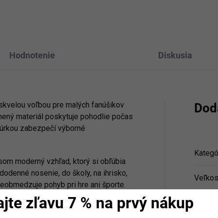
Hodnotenie
Diskusia
skvelou voľbou pre malých fanúšikov
Dod
nený materiál poskytuje pohodlie počas
šnúrkou zabezpečí výborné
Kategó
som moderný vzhľad, ktorý si obľúbia
dodenné nosenie, do školy, na ihrisko,
Veľkos
 neobmedzuje pohyb pri hre ani športe.
ajte zľavu 7 % na prvý nákup
Farba
: