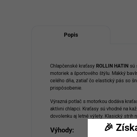
Popis
Chlapčenské kraťasy
ROLLIN HATIN
sú 
motoriek a športového štýlu. Mäkký bavl
celého dňa, zatiaľ čo elastický pás so 
prispôsobenie.
Výrazná potlač s motorkou dodáva kraťa
aktívni chlapci. Kraťasy sú vhodné na kaž
dovolenku aj letné výlety. Klasický strih
🎉 Získ
Výhody: