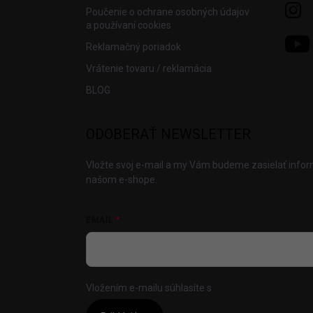
Poučenie o ochrane osobných údajov
a používaní cookies
Reklamačný poriadok
Vrátenie tovaru / reklamácia
BLOG
ODOBERAŤ NEWSLETTER
Vložte svoj e-mail a my Vám budeme zasielať info
našom e-shope.
EMAIL
Vložením e-mailu súhlasíte s
podmienkami ochrany