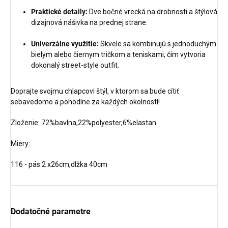
Praktické detaily:
Dve bočné vrecká na drobnosti a štýlová
dizajnová nášivka na prednej strane.
Univerzálne využitie:
Skvele sa kombinujú s jednoduchým
bielym alebo čiernym tričkom a teniskami, čím vytvoria
dokonalý street-style outfit.
Doprajte svojmu chlapcovi štýl, v ktorom sa bude cítiť
sebavedomo a pohodlne za každých okolností!
Zloženie: 72%bavlna,22%polyester,6%elastan
Miery:
116 - pás 2 x26cm,dlžka 40cm
Dodatočné parametre