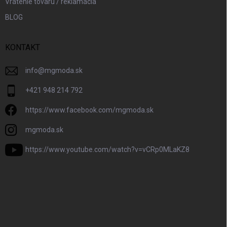
Vrátenie tovaru / reklamácia
BLOG
KONTAKT
info
@
mgmoda.sk
+421 948 214 792
https://www.facebook.com/mgmoda.sk
mgmoda.sk
https://www.youtube.com/watch?v=vCRp0MLaKZ8