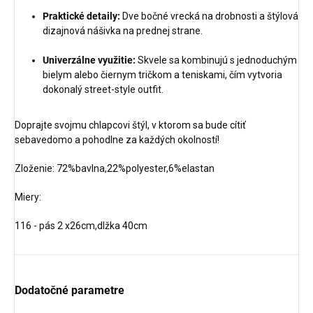
Praktické detaily:
Dve bočné vrecká na drobnosti a štýlová
dizajnová nášivka na prednej strane.
Univerzálne využitie:
Skvele sa kombinujú s jednoduchým
bielym alebo čiernym tričkom a teniskami, čím vytvoria
dokonalý street-style outfit.
Doprajte svojmu chlapcovi štýl, v ktorom sa bude cítiť
sebavedomo a pohodlne za každých okolností!
Zloženie: 72%bavlna,22%polyester,6%elastan
Miery:
116 - pás 2 x26cm,dlžka 40cm
Dodatočné parametre