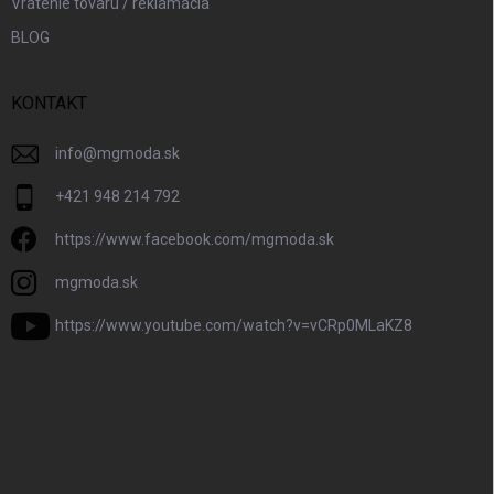
Vrátenie tovaru / reklamácia
BLOG
KONTAKT
info
@
mgmoda.sk
+421 948 214 792
https://www.facebook.com/mgmoda.sk
mgmoda.sk
https://www.youtube.com/watch?v=vCRp0MLaKZ8