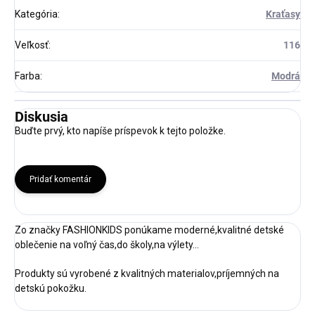
Kategória
:
Kraťasy
Veľkosť
:
116
Farba
:
Modrá
Diskusia
Buďte prvý, kto napíše príspevok k tejto položke.
Pridať komentár
Zo značky FASHIONKIDS ponúkame moderné,kvalitné detské
oblečenie na voľný čas,do školy,na výlety...
Produkty sú vyrobené z kvalitných materialov,príjemných na
detskú pokožku.