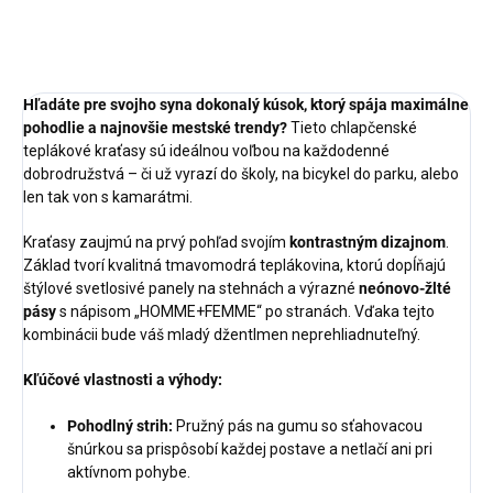
OPÝTAŤ SA
STRÁŽIŤ
Hľadáte pre svojho syna dokonalý kúsok, ktorý spája maximálne
pohodlie a najnovšie mestské trendy?
Tieto chlapčenské
teplákové kraťasy sú ideálnou voľbou na každodenné
dobrodružstvá – či už vyrazí do školy, na bicykel do parku, alebo
len tak von s kamarátmi.
Kraťasy zaujmú na prvý pohľad svojím
kontrastným dizajnom
.
Základ tvorí kvalitná tmavomodrá teplákovina, ktorú dopĺňajú
štýlové svetlosivé panely na stehnách a výrazné
neónovo-žlté
pásy
s nápisom „HOMME+FEMME“ po stranách. Vďaka tejto
kombinácii bude váš mladý džentlmen neprehliadnuteľný.
Kľúčové vlastnosti a výhody:
Pohodlný strih:
Pružný pás na gumu so sťahovacou
šnúrkou sa prispôsobí každej postave a netlačí ani pri
aktívnom pohybe.