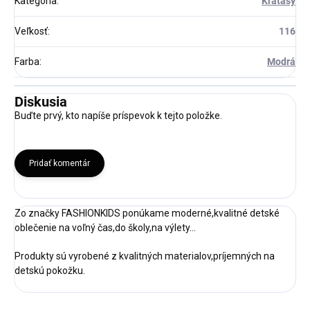
Kategória
:
Kraťasy
Veľkosť
:
116
Farba
:
Modrá
Diskusia
Buďte prvý, kto napíše príspevok k tejto položke.
Pridať komentár
Zo značky FASHIONKIDS ponúkame moderné,kvalitné detské
oblečenie na voľný čas,do školy,na výlety...
Produkty sú vyrobené z kvalitných materialov,príjemných na
detskú pokožku.