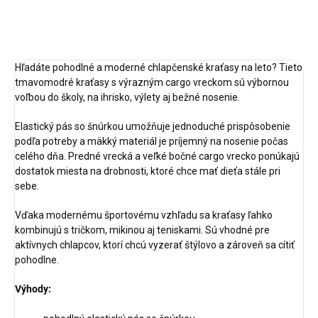
OPÝTAŤ SA
STRÁŽIŤ
Hľadáte pohodlné a moderné chlapčenské kraťasy na leto? Tieto
tmavomodré kraťasy s výrazným cargo vreckom sú výbornou
voľbou do školy, na ihrisko, výlety aj bežné nosenie.
Elastický pás so šnúrkou umožňuje jednoduché prispôsobenie
podľa potreby a mäkký materiál je príjemný na nosenie počas
celého dňa. Predné vrecká a veľké bočné cargo vrecko ponúkajú
dostatok miesta na drobnosti, ktoré chce mať dieťa stále pri
sebe.
Vďaka modernému športovému vzhľadu sa kraťasy ľahko
kombinujú s tričkom, mikinou aj teniskami. Sú vhodné pre
aktívnych chlapcov, ktorí chcú vyzerať štýlovo a zároveň sa cítiť
pohodlne.
Výhody: