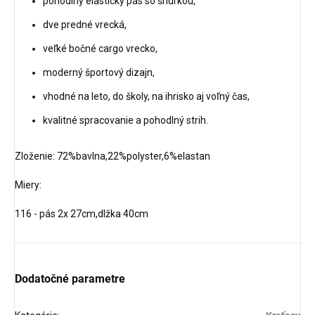
pohodlný elastický pás so šnúrkou,
dve predné vrecká,
veľké bočné cargo vrecko,
moderný športový dizajn,
vhodné na leto, do školy, na ihrisko aj voľný čas,
kvalitné spracovanie a pohodlný strih.
Zloženie: 72%bavlna,22%polyster,6%elastan
Miery:
116 - pás 2x 27cm,dlžka 40cm
Dodatočné parametre