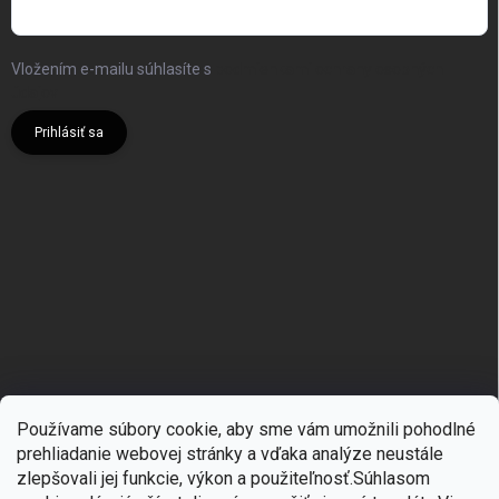
Vložením e-mailu súhlasíte s
podmienkami ochrany osobných
údajov
Prihlásiť sa
Používame súbory cookie, aby sme vám umožnili pohodlné
prehliadanie webovej stránky a vďaka analýze neustále
zlepšovali jej funkcie, výkon a použiteľnosť.S
úhlasom
🎁
Získajte 7 % zľavu na prvý nákup