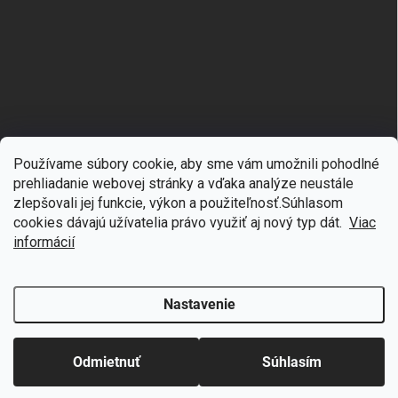
Používame súbory cookie, aby sme vám umožnili pohodlné
prehliadanie webovej stránky a vďaka analýze neustále
zlepšovali jej funkcie, výkon a použiteľnosť.S
úhlasom
🎁
Získajte 7 % zľavu na prvý nákup
cookies dávajú užívatelia právo využiť aj nový typ dát.
Viac
Copyright 2026
mgmoda.sk
. Všetky práva vyhradené.
Upraviť nastavenie
cookies
Prihláste sa k odberu noviniek
informácií
Vytvoril Shoptet
Nastavenie
Odstúpiť od zmluvy
Chcem zľavu
Odmietnuť
Súhlasím