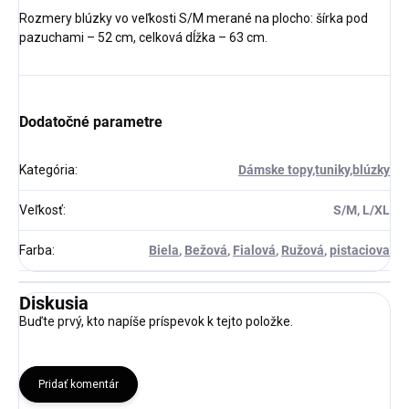
Rozmery blúzky vo veľkosti S/M merané na plocho: šírka pod
pazuchami – 52 cm, celková dĺžka – 63 cm.
Dodatočné parametre
Kategória
:
Dámske topy,tuniky,blúzky
Veľkosť
:
S/M, L/XL
Farba
:
Biela
,
Bežová
,
Fialová
,
Ružová
,
pistaciova
Diskusia
Buďte prvý, kto napíše príspevok k tejto položke.
Pridať komentár