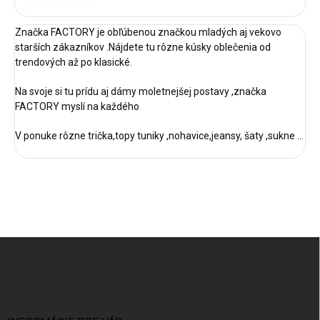
Značka FACTORY je obľúbenou značkou mladých aj vekovo
starších zákazníkov .Nájdete tu rôzne kúsky oblečenia od
trendových až po klasické.
Na svoje si tu prídu aj dámy moletnejšej postavy ,značka
FACTORY myslí na každého
V ponuke rôzne trička,topy tuniky ,nohavice,jeansy, šaty ,sukne ...
Z
á
p
ä
t