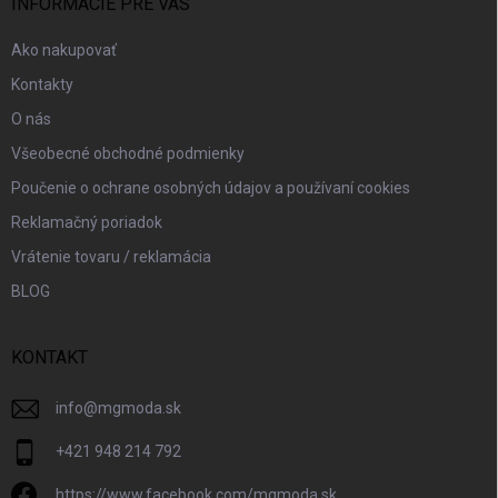
i
INFORMÁCIE PRE VÁS
e
Ako nakupovať
Kontakty
O nás
Všeobecné obchodné podmienky
Poučenie o ochrane osobných údajov a používaní cookies
Reklamačný poriadok
Vrátenie tovaru / reklamácia
BLOG
KONTAKT
info
@
mgmoda.sk
+421 948 214 792
https://www.facebook.com/mgmoda.sk