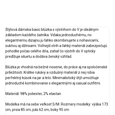
DETAILNÉ INFORMÁCIE
OPÝTAŤ SA
STRÁŽIŤ
Štýlová dámska basic blúzka s výstrihom do V je ideálnym
základom každého šatníka. Vďaka jednoduchému, no
elegantnému dizajnu ju ľahko skombinujete s nohavicami,
sukňou aj džínsami. Voľnejší strih a ľahký materiál zabezpečujú
pohodlie počas celého dňa, zatiaľ čo výstrih do V opticky
predlžuje siluetu a dodáva ženský vzhľad.
Blúzka je vhodná na bežné nosenie, do práce aj na spoločenské
príležitosti. Krátke rukávy a vzdušný materiál z nej robia
perfektný kúsok na jar a leto. Minimalistický štýl umožňuje
jednoduché kombinovanie s elegantnými aj casual outfitmi.
Materiál: 98% poliester, 2% elastan
Modelka má na sebe veľkosť S/M. Rozmery modelky: výška 173
cm, prsia 85 cm, pás 62 cm, boky 95 cm.