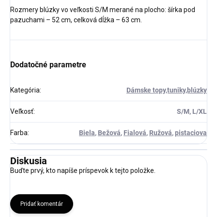
Rozmery blúzky vo veľkosti S/M merané na plocho: šírka pod
pazuchami – 52 cm, celková dĺžka – 63 cm.
Dodatočné parametre
Kategória
:
Dámske topy,tuniky,blúzky
Veľkosť
:
S/M, L/XL
Farba
:
Biela
,
Bežová
,
Fialová
,
Ružová
,
pistaciova
Diskusia
Buďte prvý, kto napíše príspevok k tejto položke.
Pridať komentár