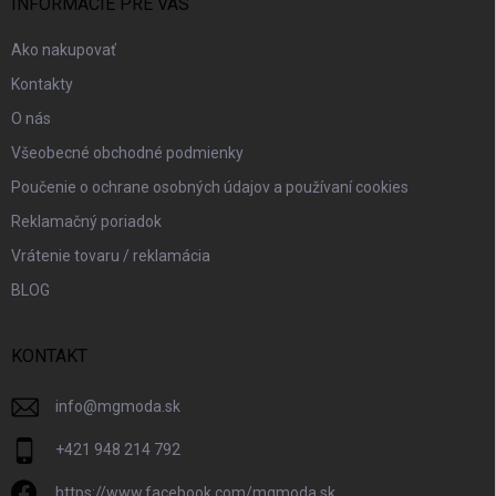
i
INFORMÁCIE PRE VÁS
e
Ako nakupovať
Kontakty
O nás
Všeobecné obchodné podmienky
Poučenie o ochrane osobných údajov a používaní cookies
Reklamačný poriadok
Vrátenie tovaru / reklamácia
BLOG
KONTAKT
info
@
mgmoda.sk
+421 948 214 792
https://www.facebook.com/mgmoda.sk