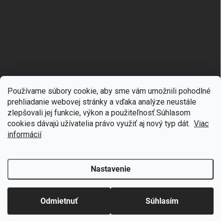
Používame súbory cookie, aby sme vám umožnili pohodlné
prehliadanie webovej stránky a vďaka analýze neustále
zlepšovali jej funkcie, výkon a použiteľnosť.S
úhlasom
🎁
Získajte 7 % zľavu na prvý nákup
cookies dávajú užívatelia právo využiť aj nový typ dát.
Viac
Copyright 2026
mgmoda.sk
. Všetky práva vyhradené.
Upraviť nastavenie
cookies
Prihláste sa k odberu noviniek
informácií
Vytvoril Shoptet
Nastavenie
Odstúpiť od zmluvy
Chcem zľavu
Odmietnuť
Súhlasím