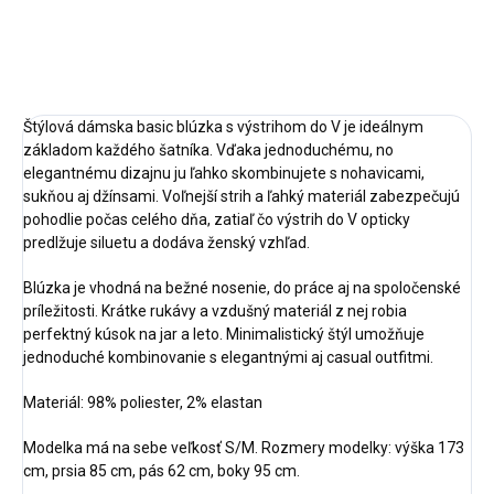
DETAILNÉ INFORMÁCIE
OPÝTAŤ SA
STRÁŽIŤ
Štýlová dámska basic blúzka s výstrihom do V je ideálnym
základom každého šatníka. Vďaka jednoduchému, no
elegantnému dizajnu ju ľahko skombinujete s nohavicami,
sukňou aj džínsami. Voľnejší strih a ľahký materiál zabezpečujú
pohodlie počas celého dňa, zatiaľ čo výstrih do V opticky
predlžuje siluetu a dodáva ženský vzhľad.
Blúzka je vhodná na bežné nosenie, do práce aj na spoločenské
príležitosti. Krátke rukávy a vzdušný materiál z nej robia
perfektný kúsok na jar a leto. Minimalistický štýl umožňuje
jednoduché kombinovanie s elegantnými aj casual outfitmi.
Materiál: 98% poliester, 2% elastan
Modelka má na sebe veľkosť S/M. Rozmery modelky: výška 173
cm, prsia 85 cm, pás 62 cm, boky 95 cm.