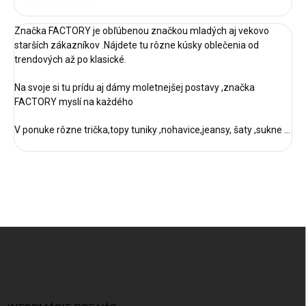
Značka FACTORY je obľúbenou značkou mladých aj vekovo
starších zákazníkov .Nájdete tu rôzne kúsky oblečenia od
trendových až po klasické.
Na svoje si tu prídu aj dámy moletnejšej postavy ,značka
FACTORY myslí na každého
V ponuke rôzne trička,topy tuniky ,nohavice,jeansy, šaty ,sukne ...
Z
á
p
ä
t