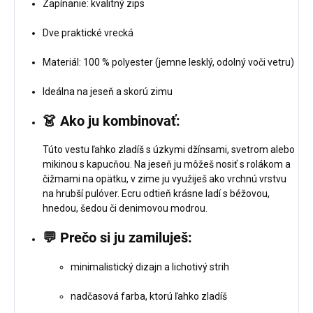
Zapínanie: kvalitný zips
Dve praktické vrecká
Materiál: 100 % polyester (jemne lesklý, odolný voči vetru)
Ideálna na jeseň a skorú zimu
👗
Ako ju kombinovať:
Túto vestu ľahko zladíš s úzkymi džínsami, svetrom alebo
mikinou s kapucňou. Na jeseň ju môžeš nosiť s rolákom a
čižmami na opätku, v zime ju využiješ ako vrchnú vrstvu
na hrubší pulóver. Ecru odtieň krásne ladí s béžovou,
hnedou, šedou či denimovou modrou.
💬
Prečo si ju zamiluješ:
minimalistický dizajn a lichotivý strih
nadčasová farba, ktorú ľahko zladíš