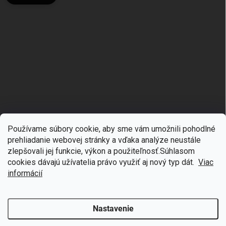
Používame súbory cookie, aby sme vám umožnili pohodlné
prehliadanie webovej stránky a vďaka analýze neustále
zlepšovali jej funkcie, výkon a použiteľnosť.S
úhlasom
🎁
Získajte 7 % zľavu na prvý nákup
cookies dávajú užívatelia právo využiť aj nový typ dát.
Viac
Copyright 2026
mgmoda.sk
. Všetky práva vyhradené.
Upraviť nastavenie
cookies
Prihláste sa k odberu noviniek
informácií
Vytvoril Shoptet
Nastavenie
Odstúpiť od zmluvy