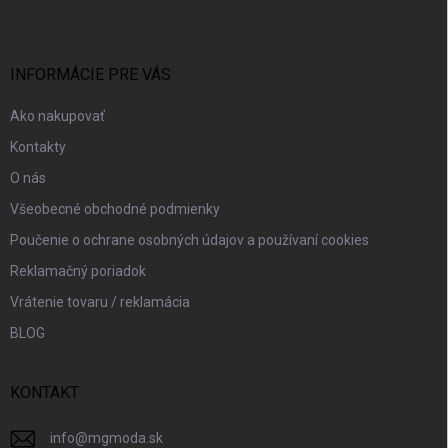
p
ä
t
i
INFORMÁCIE PRE VÁS
e
Ako nakupovať
Kontakty
O nás
Všeobecné obchodné podmienky
Poučenie o ochrane osobných údajov a používaní cookies
Reklamačný poriadok
Vrátenie tovaru / reklamácia
BLOG
KONTAKT
info
@
mgmoda.sk