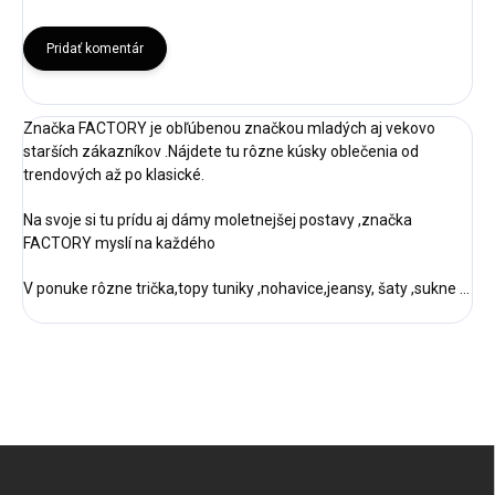
Pridať komentár
Značka FACTORY je obľúbenou značkou mladých aj vekovo
starších zákazníkov .Nájdete tu rôzne kúsky oblečenia od
trendových až po klasické.
Na svoje si tu prídu aj dámy moletnejšej postavy ,značka
FACTORY myslí na každého
V ponuke rôzne trička,topy tuniky ,nohavice,jeansy, šaty ,sukne ...
Z
á