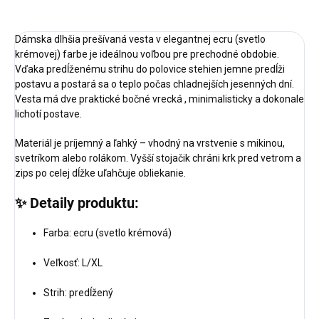
Dámska dlhšia prešívaná vesta v elegantnej ecru (svetlo
krémovej) farbe je ideálnou voľbou pre prechodné obdobie.
Vďaka predĺženému strihu do polovice stehien jemne predĺži
postavu a postará sa o teplo počas chladnejších jesenných dní.
Vesta má dve praktické bočné vrecká , minimalisticky a dokonale
lichotí postave.
Materiál je príjemný a ľahký – vhodný na vrstvenie s mikinou,
svetríkom alebo rolákom. Vyšší stojačik chráni krk pred vetrom a
zips po celej dĺžke uľahčuje obliekanie.
✨
Detaily produktu:
Farba: ecru (svetlo krémová)
Veľkosť: L/XL
Strih: predĺžený