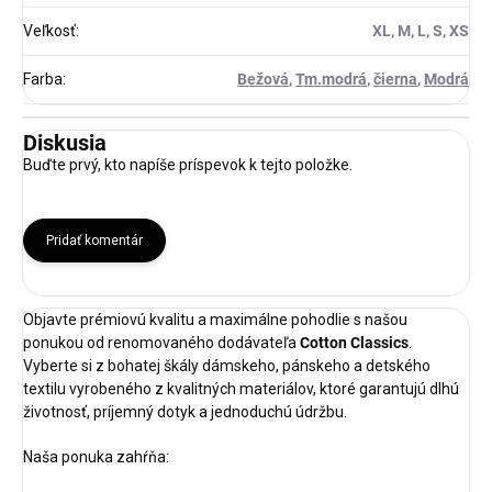
Veľkosť
:
XL, M, L, S, XS
Farba
:
Bežová
,
Tm.modrá
,
čierna
,
Modrá
Diskusia
Buďte prvý, kto napíše príspevok k tejto položke.
Pridať komentár
Objavte prémiovú kvalitu a maximálne pohodlie s našou
ponukou od renomovaného dodávateľa
Cotton Classics
.
Vyberte si z bohatej škály dámskeho, pánskeho a detského
textilu vyrobeného z kvalitných materiálov, ktoré garantujú dlhú
životnosť, príjemný dotyk a jednoduchú údržbu.
Naša ponuka zahŕňa: