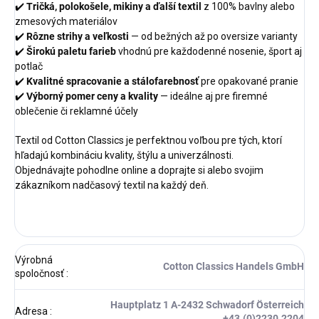
✔️
Tričká, polokošele, mikiny a ďalší textil
z 100% bavlny alebo
zmesových materiálov
✔️
Rôzne strihy a veľkosti
— od bežných až po oversize varianty
✔️
Širokú paletu farieb
vhodnú pre každodenné nosenie, šport aj
potlač
✔️
Kvalitné spracovanie a stálofarebnosť
pre opakované pranie
✔️
Výborný pomer ceny a kvality
— ideálne aj pre firemné
oblečenie či reklamné účely
Textil od Cotton Classics je perfektnou voľbou pre tých, ktorí
hľadajú kombináciu kvality, štýlu a univerzálnosti.
Objednávajte pohodlne online a doprajte si alebo svojim
zákazníkom nadčasový textil na každý deň.
Výrobná
Cotton Classics Handels GmbH
spoločnosť
:
Hauptplatz 1 A-2432 Schwadorf Österreich
Adresa
:
+43.(0)2230.2204