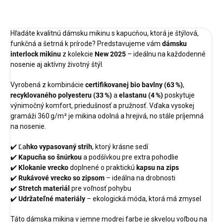
OPÝTAŤ SA
STRÁŽIŤ
Hľadáte kvalitnú dámsku mikinu s kapucňou, ktorá je štýlová,
funkčná a šetrná k prírode? Predstavujeme vám
dámsku
interlock mikinu
z kolekcie
New 2025
– ideálnu na každodenné
nosenie aj aktívny životný štýl.
Vyrobená z kombinácie
certifikovanej bio bavlny (63 %)
,
recyklovaného polyesteru (33 %)
a
elastanu (4 %)
poskytuje
výnimočný komfort, priedušnosť a pružnosť. Vďaka vysokej
gramáži 360 g/m² je mikina odolná a hrejivá, no stále príjemná
na nosenie.
✔️ Ľa
hko vypasovaný strih
, ktorý krásne sedí
✔️
Kapucňa so šnúrkou
a podšívkou pre extra pohodlie
✔️
Klokanie vrecko
doplnené o praktickú
kapsu na zips
✔️
Rukávové vrecko so zipsom
– ideálna na drobnosti
✔️
Stretch materiál
pre voľnosť pohybu
✔️
Udržateľné materiály
– ekologická móda, ktorá má zmysel
Táto dámska mikina v jemne modrej farbe je skvelou voľbou na