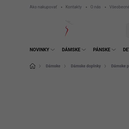
Prejsť
Ako nakupovať
Kontakty
O nás
Všeobecné
na
obsah
NOVINKY
DÁMSKE
PÁNSKE
DE
Domov
Dámske
Dámske doplnky
Dámske p
Neohodnotené
Podrobnosti hodnotenia