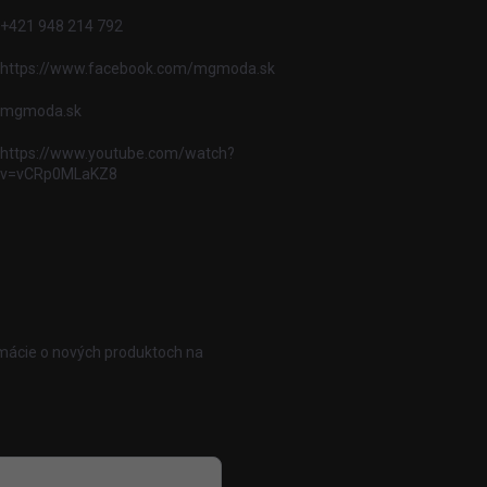
+421 948 214 792
https://www.facebook.com/mgmoda.sk
mgmoda.sk
https://www.youtube.com/watch?
v=vCRp0MLaKZ8
rmácie o nových produktoch na