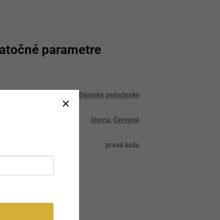
atočné parametre
ria
:
Dámske peňaženky
čierna
,
Červená
ál
:
pravá koža