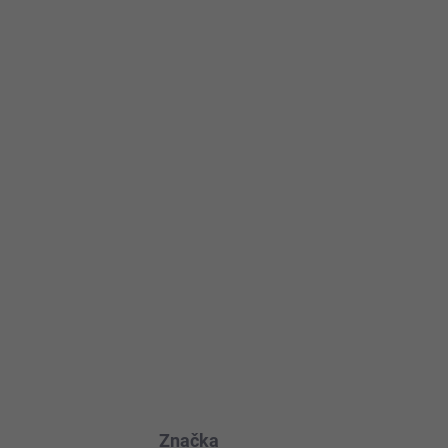
Pridať do košíka
ovných dní
OPÝTAŤ SA
STRÁŽIŤ
Značka