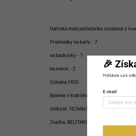
Dámska malá peňaženka vyrobená z kvali
Priehradky na karty - 7
na bankovky - 1
🎉 Získ
na mince - 2
Prihláste sa k od
Ochrana FRID
E-mail
Balenie v krabičke
Veľkosť: 10,5x8x3cm
Značka: BELTIMORE