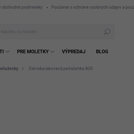
 obchodné podmienky
Poučenie o ochrane osobných údajov a použ
Hľadať
TI
PRE MOLETKY
VÝPREDAJ
BLOG
eňaženky
Dámska lakovaná peňaženka A05
ZNAČKA:
BELTIMORE
19,50 €
15,85 € bez DPH
Jednotková
ČER
FARBA
cena: