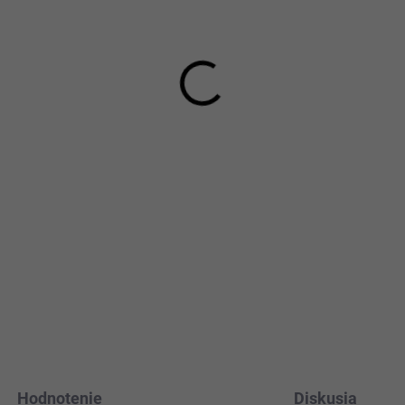
MOŽNOSTI DORUČENIA
−
+
Material: pravá lakovaná koža
Doba dodania:
5–7 prac
DETAILNÉ INFORMÁCIE
Hodnotenie
Diskusia