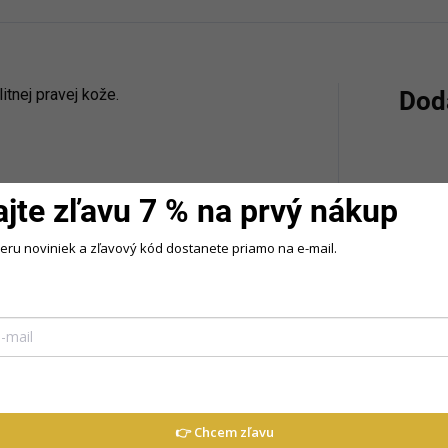
tnej pravej kože.
Dod
Kategó
ajte zľavu 7 % na prvý nákup
Farba
:
beru noviniek a zľavový kód dostanete priamo na e-mail.
Materi
👉 Chcem zľavu