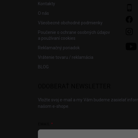
Kontakty
O nás
Všeobecné obchodné podmienky
Poučenie o ochrane osobných údajov
a používaní cookies
Reklamačný poriadok
Vrátenie tovaru / reklamácia
BLOG
ODOBERAŤ NEWSLETTER
Vložte svoj e-mail a my Vám budeme zasielať info
našom e-shope.
EMAIL