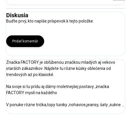
Diskusia
Buďte prvý, kto napíše príspevok k tejto položke.
Pridať komentár
Značka FACTORY je obľúbenou značkou mladých aj vekovo
starších zákazníkov .Nájdete tu rôzne kúsky oblečenia od
trendových až po klasické.
Na svoje si tu prídu aj dámy moletnejšej postavy ,značka
FACTORY myslí na každého
V ponuke rôzne trička,topy tuniky ,nohavice,jeansy, šaty ,sukne ...