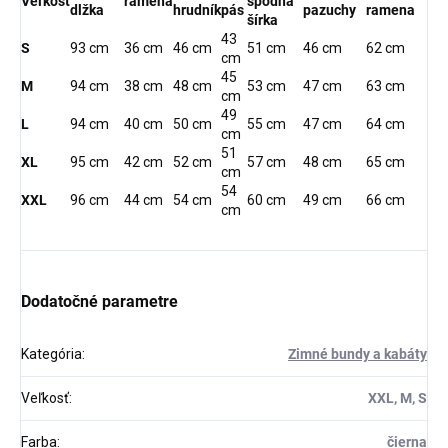
Veľkosť
ramená
spodná
dlžka
hrudník
pás
pazuchy
ramena
šírka
43
S
93 cm
36 cm
46 cm
51 cm
46 cm
62 cm
cm
45
M
94 cm
38 cm
48 cm
53 cm
47 cm
63 cm
cm
49
L
94 cm
40 cm
50 cm
55 cm
47 cm
64 cm
cm
51
XL
95 cm
42 cm
52 cm
57 cm
48 cm
65 cm
cm
54
XXL
96 cm
44 cm
54 cm
60 cm
49 cm
66 cm
cm
Dodatočné parametre
Kategória
:
Zimné bundy a kabáty
Veľkosť
:
XXL, M, S
Farba
:
čierna