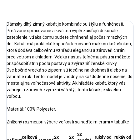
OPÝTAŤ SA
STRÁŽIŤ
Dámsky dlhý zimný kabát je kombináciou štýlu a funkčnosti.
Prešívané spracovanie a kvalitná výplň zaisťujú dokonalé
zateplenie, vďaka čomu budete chránená aj počas mrazivých
dní. Kabát má praktickú kapucňu lemovanú mäkkou kožušinkou,
ktorá dodáva celkovému vzhľadu eleganciu a zároveň chráni
pred vetrom a chladom. Vďaka nastaviteľnému pásu si môžete
prispôsobiť strih podľa postavy a zvýrazniť ženské krivky.
Dve bočné vrecká so zipsom sú ideálne na drobnosti alebo na
zahriatie rúk. Tento model je vhodný na každodenné nosenie, do
mesta aj na voľnočasové aktivity. Ak hľadáte kabát, ktorý vás
zahreje a zároveň zvýrazní váš štýl, tento kúsok je skvelou
voľbou.
Materiál: 100% Polyester.
Znížený rozmer,pri výbere veľkosti sa riaďte mierami v tabuľke
2x
celková
2x
2x
rukáv od
rukáv od