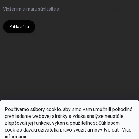
Vložením e-mailu súhlasíte s
podmienkami ochrany osobných
údajov
Prihlásiť sa
Používame súbory cookie, aby sme vám umožnili pohodlné
prehliadanie webovej stránky a vďaka analýze neustále
zlepšovali jej funkcie, výkon a použiteľnosť.S
úhlasom
🎁
Získajte 7 % zľavu na prvý nákup
cookies dávajú užívatelia právo využiť aj nový typ dát.
Viac
Copyright 2026
mgmoda.sk
. Všetky práva vyhradené.
Upraviť nastavenie
cookies
Prihláste sa k odberu noviniek
informácií