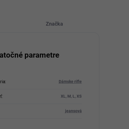
Značka
atočné parametre
ria
:
Dámske rifle
ť
:
XL, M, L, XS
jeansová