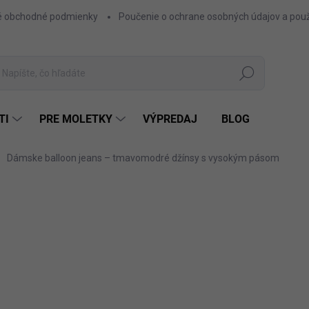
 obchodné podmienky
Poučenie o ochrane osobných údajov a použ
Hľadať
TI
PRE MOLETKY
VÝPREDAJ
BLOG
Dámske balloon jeans – tmavomodré džínsy s vysokým pásom
ZNAČKA:
FACTORY
26,20 €
21,30 € bez DPH
Jednotková
JEA
FARBA
cena: