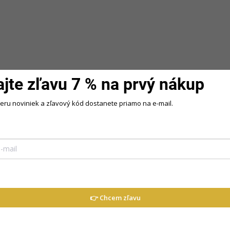
iál
ajte zľavu 7 % na prvý nákup
lie
beru noviniek a zľavový kód dostanete priamo na e-mail.
i
 pre ženy, ktoré hľadajú pohodlné a
👉 Chcem zľavu