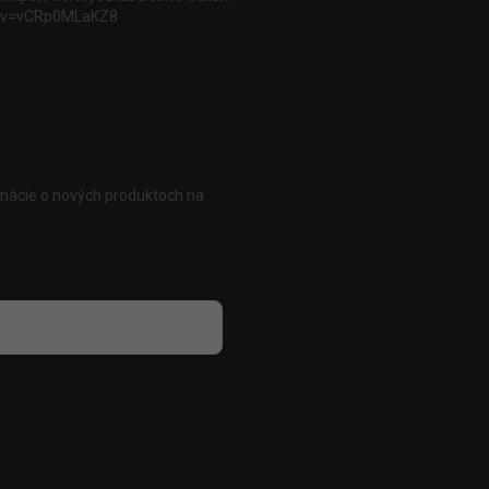
v=vCRp0MLaKZ8
rmácie o nových produktoch na
 osobných údajov