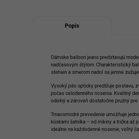
Popis
Dámske balloon jeans predstavujú moder
nadčasovým štýlom. Charakteristický baló
stehien a smerom nadol sa jemne zužuje, č
Vysoký pás opticky predlžuje postavu, z
počas celodenného nosenia. Kvalitný den
odolný a zároveň dostatočne pružný pre
Tmavomodré prevedenie umožňuje jedno
kúskami šatníka – od mikiny a trička až 
ideálne na každodenné nosenie, voľný ča