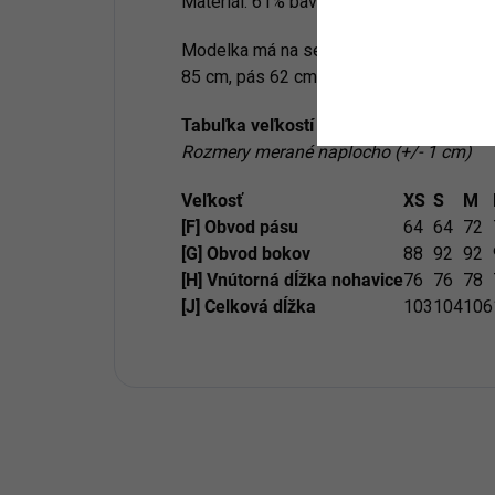
Materiál:
61% bavlna , 28,4% poliester , 
Modelka má na sebe veľkosť S. Miery mo
85 cm, pás 62 cm, boky 95 cm.
Tabuľka veľkostí
Rozmery merané naplocho (+/- 1 cm)
Veľkosť
XS
S
M
[F] Obvod pásu
64
64
72
[G] Obvod bokov
88
92
92
[H] Vnútorná dĺžka nohavice
76
76
78
[J] Celková dĺžka
103
104
106