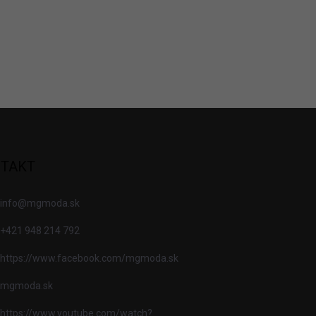
TAKT
info
@
mgmoda.sk
+421 948 214 792
https://www.facebook.com/mgmoda.sk
mgmoda.sk
https://www.youtube.com/watch?