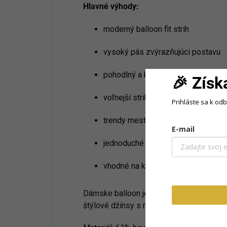
Hlavné výhody:
moderný balloon fit strih
vysoký pás zvýrazňujúci postavu
pohodlný a kvalitný denimový mater
🎉 Získ
voľnejší strih pre maximálne pohod
Prihláste sa k od
trendy mestský štýl
E-mail
jednoduché kombinovanie s outfitm
vhodné na každodenné nosenie
Dámske balloon jeans sú ideálnou voľbou
štýlové džínsy s moderným vzhľadom.