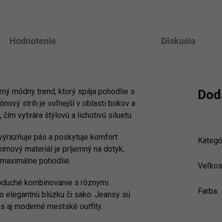
Hodnotenie
Diskusia
ný módny trend, ktorý spája pohodlie s
Dod
nový strih je voľnejší v oblasti bokov a
ím vytvára štýlovú a lichotivú siluetu.
výrazňuje pás a poskytuje komfort
Kategó
imový materiál je príjemný na dotyk,
 maximálne pohodlie.
Veľkos
duché kombinovanie s rôznymi
Farba
:
po elegantnú blúzku či sako. Jeansy sú
s aj moderné mestské outfity.