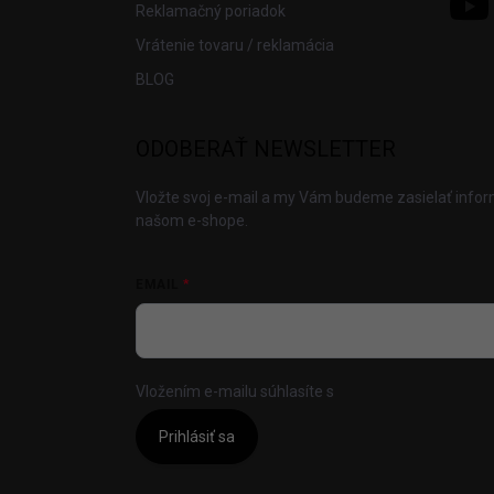
Reklamačný poriadok
Vrátenie tovaru / reklamácia
BLOG
ODOBERAŤ NEWSLETTER
Vložte svoj e-mail a my Vám budeme zasielať info
našom e-shope.
EMAIL
Vložením e-mailu súhlasíte s
podmienkami ochrany
Prihlásiť sa