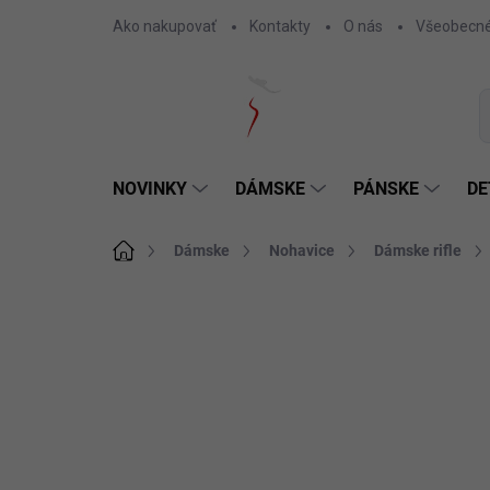
Prejsť
Ako nakupovať
Kontakty
O nás
Všeobecné
na
obsah
NOVINKY
DÁMSKE
PÁNSKE
DE
Domov
Dámske
Nohavice
Dámske rifle
Neohodnotené
Podrobnosti hodnotenia