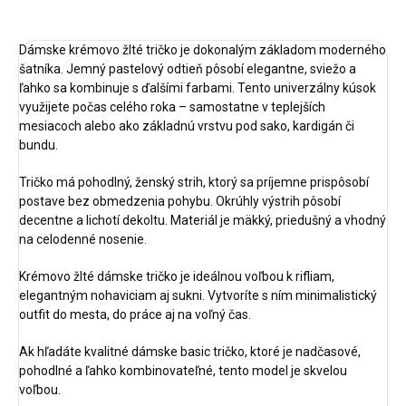
Dámske krémovo žlté tričko je dokonalým základom moderného
šatníka. Jemný pastelový odtieň pôsobí elegantne, sviežo a
ľahko sa kombinuje s ďalšími farbami. Tento univerzálny kúsok
využijete počas celého roka – samostatne v teplejších
mesiacoch alebo ako základnú vrstvu pod sako, kardigán či
bundu.
Tričko má pohodlný, ženský strih, ktorý sa príjemne prispôsobí
postave bez obmedzenia pohybu. Okrúhly výstrih pôsobí
decentne a lichotí dekoltu. Materiál je mäkký, priedušný a vhodný
na celodenné nosenie.
Krémovo žlté dámske tričko je ideálnou voľbou k rifliam,
elegantným nohaviciam aj sukni. Vytvoríte s ním minimalistický
outfit do mesta, do práce aj na voľný čas.
Ak hľadáte kvalitné dámske basic tričko, ktoré je nadčasové,
pohodlné a ľahko kombinovateľné, tento model je skvelou
voľbou.