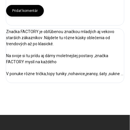
Pridať komentár
Značka FACTORY je obľúbenou značkou mladých aj vekovo
starších zákazníkov .Nájdete tu rôzne kúsky oblečenia od
trendových až po klasické.
Na svoje si tu prídu aj dámy moletnejšej postavy ,značka
FACTORY myslí na každého
V ponuke rôzne trička,topy tuniky ,nohavice,jeansy, šaty ,sukne ...
Z
á