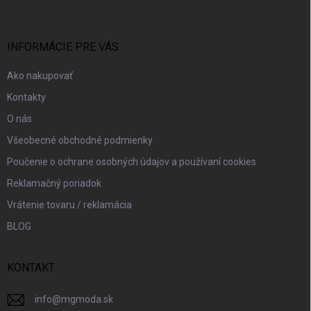
p
ä
t
i
INFORMÁCIE PRE VÁS
e
Ako nakupovať
Kontakty
O nás
Všeobecné obchodné podmienky
Poučenie o ochrane osobných údajov a používaní cookies
Reklamačný poriadok
Vrátenie tovaru / reklamácia
BLOG
KONTAKT
info
@
mgmoda.sk