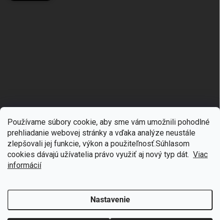
Používame súbory cookie, aby sme vám umožnili pohodlné
prehliadanie webovej stránky a vďaka analýze neustále
zlepšovali jej funkcie, výkon a použiteľnosť.S
úhlasom
🎁
Získajte 7 % zľavu na prvý nákup
cookies dávajú užívatelia právo využiť aj nový typ dát.
Viac
Copyright 2026
mgmoda.sk
. Všetky práva vyhradené.
Upraviť nastavenie
cookies
Prihláste sa k odberu noviniek
informácií
Vytvoril Shoptet
Nastavenie
Odstúpiť od zmluvy
Chcem zľavu