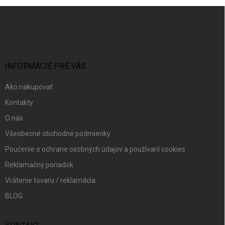
Z
á
p
ä
t
i
INFORMÁCIE PRE VÁS
e
Ako nakupovať
Kontakty
O nás
Všeobecné obchodné podmienky
Poučenie o ochrane osobných údajov a používaní cookies
Reklamačný poriadok
Vrátenie tovaru / reklamácia
BLOG