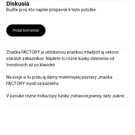
Diskusia
Buďte prvý, kto napíše príspevok k tejto položke.
Pridať komentár
Značka FACTORY je obľúbenou značkou mladých aj vekovo
starších zákazníkov .Nájdete tu rôzne kúsky oblečenia od
trendových až po klasické.
Na svoje si tu prídu aj dámy moletnejšej postavy ,značka
FACTORY myslí na každého
V ponuke rôzne trička,topy tuniky ,nohavice,jeansy, šaty ,sukne ...