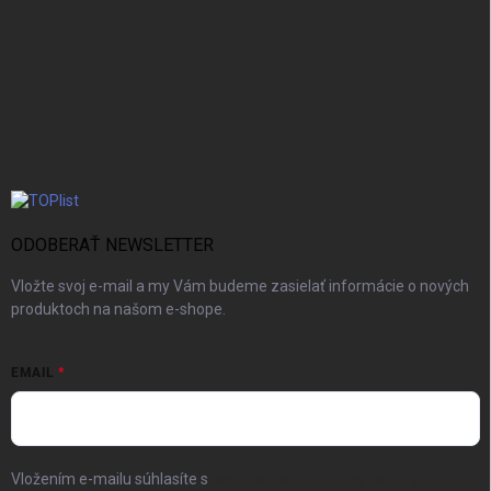
ODOBERAŤ NEWSLETTER
Vložte svoj e-mail a my Vám budeme zasielať informácie o nových
produktoch na našom e-shope.
EMAIL
Vložením e-mailu súhlasíte s
podmienkami ochrany osobných