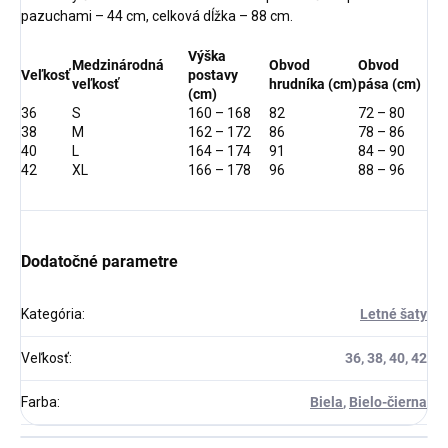
pazuchami – 44 cm, celková dĺžka – 88 cm.
Výška
Medzinárodná
Obvod
Obvod
Veľkosť
postavy
veľkosť
hrudníka (cm)
pása (cm)
(cm)
36
S
160 – 168
82
72 – 80
38
M
162 – 172
86
78 – 86
40
L
164 – 174
91
84 – 90
42
XL
166 – 178
96
88 – 96
Dodatočné parametre
Kategória
:
Letné šaty
Veľkosť
:
36, 38, 40, 42
Farba
:
Biela
,
Bielo-čierna