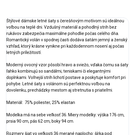
OPÝTAŤ SA
STRÁŽIŤ
Štýlové dámske letné šaty s čerešňovým motívom sú ideálnou
voľbou na teplé dni. Vzdušný materiál a pohodlný strih bez
rukávov zabezpečia maximálne pohodlie počas celého dňa.
Romantický volán v spodnej časti dodáva šatám jemný a ženský
vzhľad, ktorý krásne vynikne pri každodennom nosení aj počas
letných príležitostí.
Moderný ovocný vzor pôsobí hravo a sviežo, vďaka čomu sa šaty
ľahko kombinujú so sandálmi, teniskami či elegantnými
doplnkami. Voľnejší strih lichotí postave a poskytuje komfort pri
pohybe. Letné šaty s volánom sú perfektnou voľbou na
dovolenku, prechádzky mestom aj stretnutia s priateľmi.
Materiál: 75% poliester, 25% elastan
Modelka má na sebe veľkosť 36. Miery modelky: výška 176 cm,
prsia 90 cm, pás 62 cm, boky 94 cm.
Rozmery šiat vo veľkosti 36 merané naplocho: šírka pod