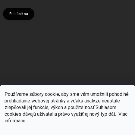
údajov
Prihlásiť sa
Používame súbory cookie, aby sme vám umožnili pohodlné
prehliadanie webovej stránky a vďaka analýze neustále
zlepšovali jej funkcie, výkon a použiteľnosť.S
úhlasom
🎁
Získajte 7 % zľavu na prvý nákup
cookies dávajú užívatelia právo využiť aj nový typ dát.
Viac
Copyright 2026
mgmoda.sk
. Všetky práva vyhradené.
Upraviť nastavenie
cookies
Prihláste sa k odberu noviniek
informácií
Vytvoril Shoptet