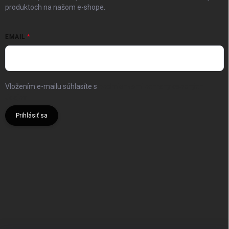
produktoch na našom e-shope.
EMAIL
Vložením e-mailu súhlasíte s
podmienkami ochrany osobných
údajov
Prihlásiť sa