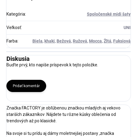
Kategória
:
Spoločenské midi šaty
Veľkosť
:
UNI
Farba
:
Biela
,
khaki
,
Bežová
,
Ružová
,
Mocca
,
Žltá
,
Fuksiová
Diskusia
Buďte prvý, kto napíše príspevok k tejto položke.
Pridať komentár
Značka FACTORY je obľúbenou značkou mladých aj vekovo
starších zákazníkov .Nájdete tu rôzne kúsky oblečenia od
trendových až po klasické.
Na svoje si tu prídu aj dámy moletnejšej postavy ,značka