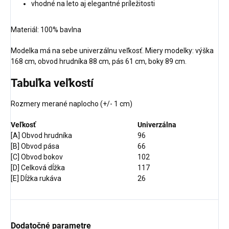
vhodné na leto aj elegantné príležitosti
Materiál:
100% bavlna
Modelka má na sebe univerzálnu veľkosť. Miery modelky: výška
168 cm, obvod hrudníka 88 cm, pás 61 cm, boky 89 cm.
Tabuľka veľkostí
Rozmery merané naplocho (+/- 1 cm)
Veľkosť
Univerzálna
[A] Obvod hrudníka
96
[B] Obvod pása
66
[C] Obvod bokov
102
[D] Celková dĺžka
117
[E] Dĺžka rukáva
26
Dodatočné parametre