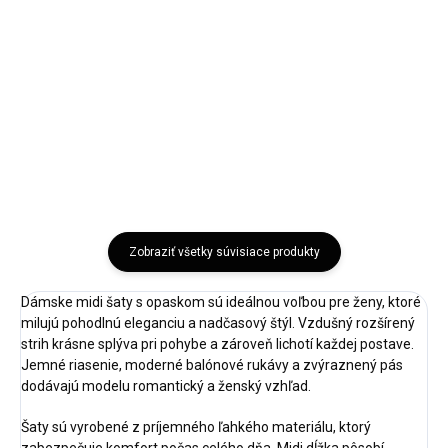
Veľkosť S,M,L,XL Doba dodania:
Veľkosť: UNI Doba dodania: 5-7
5-7 pracovných dní Štýlové
pracovných dní Štýlové dámske
dámske sako s pepito vzorom
sako RUE PARIS s jemným
a...
čipkovým...
Bežová
Modrá
Bordová
Čierna
Hnedá
Zobraziť všetky súvisiace produkty
Dámske midi šaty s opaskom sú ideálnou voľbou pre ženy, ktoré
milujú pohodlnú eleganciu a nadčasový štýl. Vzdušný rozšírený
strih krásne splýva pri pohybe a zároveň lichotí každej postave.
Jemné riasenie, moderné balónové rukávy a zvýraznený pás
dodávajú modelu romantický a ženský vzhľad.
Šaty sú vyrobené z príjemného ľahkého materiálu, ktorý
zabezpečuje komfort počas celého dňa. Midi dĺžka pôsobí