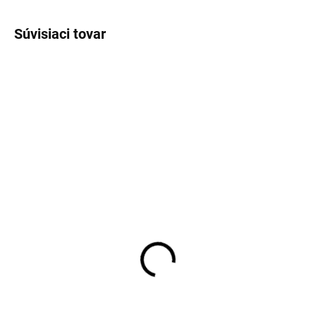
Súvisiaci tovar
Dámske elegantné sako
Elegantné dámske sako
pepito – dvojradové,
RUE PARIS s čipkovým
štýlový strih
lemom
39,90 €
37,50 €
32,44 € bez DPH
30,49 € bez DPH
Detail
Detail