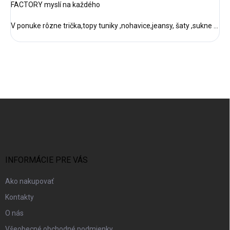
FACTORY myslí na každého
V ponuke rôzne trička,topy tuniky ,nohavice,jeansy, šaty ,sukne ...
Z
á
p
ä
t
i
INFORMÁCIE PRE VÁS
e
Ako nakupovať
Kontakty
O nás
Všeobecné obchodné podmienky