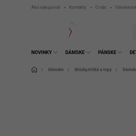
Prejsť
Ako nakupovať
Kontakty
O nás
Všeobecné
na
obsah
NOVINKY
DÁMSKE
PÁNSKE
DE
Domov
Dámske
Blúzky,tričká a topy
Dámske
Neohodnotené
Podrobnosti hodnotenia