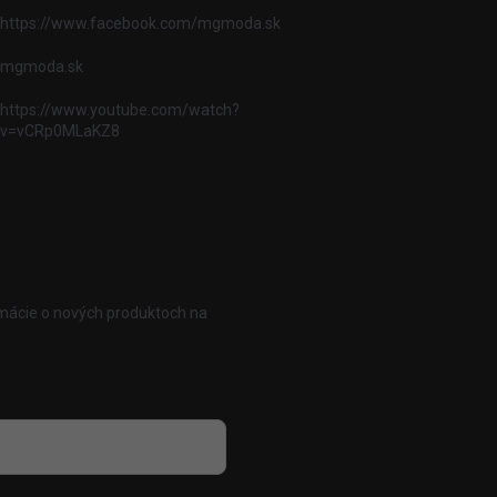
https://www.facebook.com/mgmoda.sk
mgmoda.sk
https://www.youtube.com/watch?
v=vCRp0MLaKZ8
rmácie o nových produktoch na