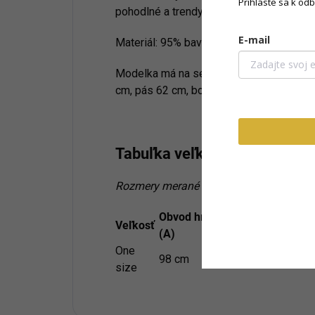
Prihláste sa k od
pohodlné a trendy, tento model je ideáln
E-mail
Materiál:
95% bavlna, 5% elastan
Modelka má na sebe veľkosť one size. M
cm, pás 62 cm, boky 95 cm.
Tabuľka veľkostí
Rozmery merané na plocho (+/- 1 cm)
Obvod hrudníka
Obvod bok
Veľkosť
(A)
(C)
One
98 cm
104 cm
size