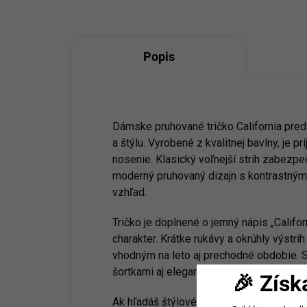
Popis
Dámske pruhované tričko California pred
a štýlu. Vyrobené z kvalitnej bavlny, je 
nosenie. Klasický voľnejší strih zabezpe
moderný pruhovaný dizajn s kontrastnými 
vzhľad.
Tričko je doplnené o jemný nápis „Californ
charakter. Krátke rukávy a okrúhly výstr
vhodným na leto aj prechodné obdobie. 
šortkami aj elegantnejšími nohavicami.
🎉 Získ
Ak hľadáš štýlové dámske tričko na každ