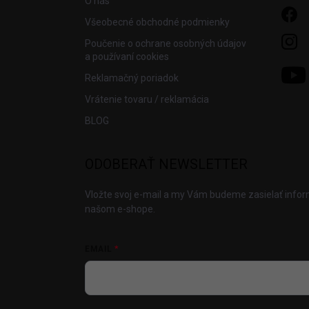
O nás
Všeobecné obchodné podmienky
Poučenie o ochrane osobných údajov
a používaní cookies
Reklamačný poriadok
Vrátenie tovaru / reklamácia
BLOG
ODOBERAŤ NEWSLETTER
Vložte svoj e-mail a my Vám budeme zasielať info
našom e-shope.
EMAIL