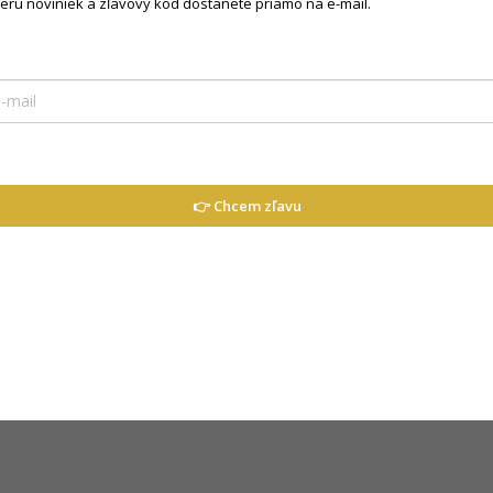
beru noviniek a zľavový kód dostanete priamo na e-mail.
ou voľbou.
iery modelky: výška 173 cm, prsia 85
👉 Chcem zľavu
ov
Celková dĺžka
Dĺžka rukáva
(D)
(E)
61 cm
23 cm