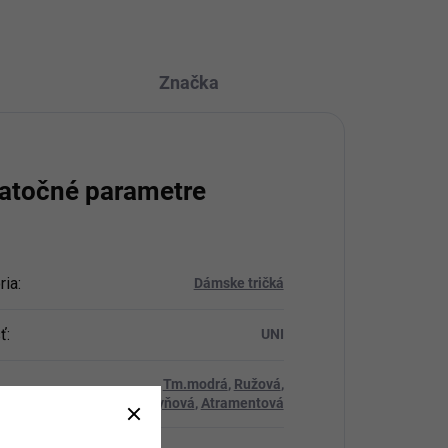
Značka
atočné parametre
ria
:
Dámske tričká
ť
:
UNI
Tm.modrá
,
Ružová
,
Broskyňová
,
Atramentová