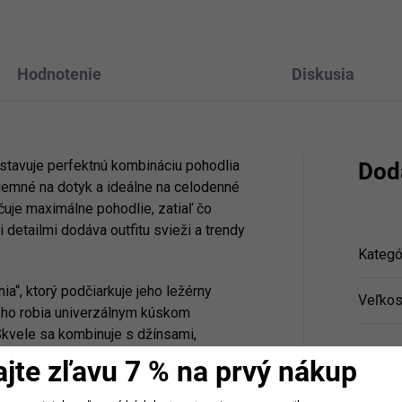
Hodnotenie
Diskusia
stavuje perfektnú kombináciu pohodlia
Dod
príjemné na dotyk a ideálne na celodenné
čuje maximálne pohodlie, zatiaľ čo
detailmi dodáva outfitu svieži a trendy
Kategó
ia“, ktorý podčiarkuje jeho ležérny
Veľkos
ih ho robia univerzálnym kúskom
Skvele sa kombinuje s džínsami,
Farba
:
ajte zľavu 7 % na prvý nákup
odenné nosenie, ktoré je zároveň