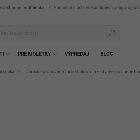
 obchodné podmienky
Poučenie o ochrane osobných údajov a použ
Hľadať
TI
PRE MOLETKY
VÝPREDAJ
BLOG
 tričká
Dámske pruhované tričko California – štýlový bavlnený ba
ZNAČKA:
FACTORY
15,90 €
12,93 € bez DPH
Jednotková
RUŽ
FARBA
cena: