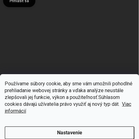
Prihlásiť sa
Používame súbory cookie, aby sme vám umožnili pohodlné
prehliadanie webovej stránky a vďaka analýze neustále
zlepšovali jej funkcie, výkon a použiteľnosť.S
úhlasom
🎁
Získajte 7 % zľavu na prvý nákup
cookies dávajú užívatelia právo využiť aj nový typ dát.
Viac
Copyright 2026
mgmoda.sk
. Všetky práva vyhradené.
Upraviť nastavenie
cookies
Prihláste sa k odberu noviniek
informácií
Vytvoril Shoptet
Nastavenie
Odstúpiť od zmluvy