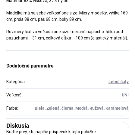
Materiál:
63% viskoza, 37% nylon
Modelka má na sebe veľkosť one size. Miery modelky: výška 169
cm, prsia 88 cm, pás 68 cm, boky 89 cm.
Rozmery šiat vo veľkosti one size merané naplocho: šírka pod
pazuchami – 31 cm, celková dĺžka – 109 cm (elastický materiál).
Dodatočné parametre
Kategória
:
Letné šaty
Veľkosť
:
UNI
Farba
:
Biela
,
Zelená
,
čierna
,
Modrá
,
Ružová
,
Karamelová
Diskusia
Buďte prvý, kto napíše príspevok k tejto položke.