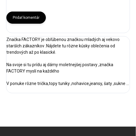
Pridať komentár
Značka FACTORY je obľúbenou značkou mladých aj vekovo
starších zákazníkov .Nájdete tu rôzne kúsky oblečenia od
trendových až po klasické.
Na svoje si tu prídu aj dámy moletnejšej postavy ,značka
FACTORY myslí na každého
V ponuke rôzne trička,topy tuniky ,nohavice,jeansy, šaty ,sukne ...
Z