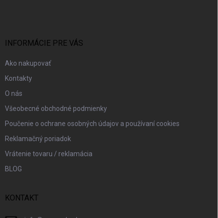
á
p
ä
t
i
INFORMÁCIE PRE VÁS
e
Ako nakupovať
Kontakty
O nás
Všeobecné obchodné podmienky
Poučenie o ochrane osobných údajov a používaní cookies
Reklamačný poriadok
Vrátenie tovaru / reklamácia
BLOG
KONTAKT