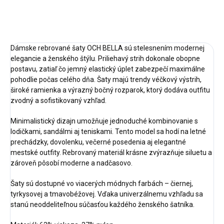
OPÝTAŤ SA
STRÁŽIŤ
Dámske rebrované šaty OCH BELLA sú stelesnením modernej
elegancie a ženského štýlu. Priliehavý strih dokonale obopne
postavu, zatiaľ čo jemný elastický úplet zabezpečí maximálne
pohodlie počas celého dňa. Šaty majú trendy véčkový výstrih,
široké ramienka a výrazný bočný rozparok, ktorý dodáva outfitu
zvodný a sofistikovaný vzhľad.
Minimalistický dizajn umožňuje jednoduché kombinovanie s
lodičkami, sandálmi aj teniskami. Tento model sa hodí na letné
prechádzky, dovolenku, večerné posedenia aj elegantné
mestské outfity. Rebrovaný materiál krásne zvýrazňuje siluetu a
zároveň pôsobí moderne a nadčasovo.
Šaty sú dostupné vo viacerých módnych farbách – čiernej,
tyrkysovej a tmavobéžovej. Vďaka univerzálnemu vzhľadu sa
stanú neoddeliteľnou súčasťou každého ženského šatníka.