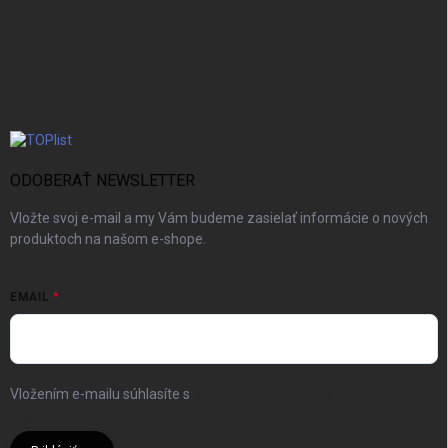
ODOBERAŤ NEWSLETTER
Vložte svoj e-mail a my Vám budeme zasielať informácie o nových
produktoch na našom e-shope.
EMAIL
Vložením e-mailu súhlasíte s
podmienkami ochrany osobných
údajov