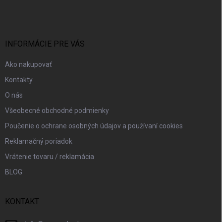
á
p
ä
t
i
INFORMÁCIE PRE VÁS
e
Ako nakupovať
Kontakty
O nás
Všeobecné obchodné podmienky
Poučenie o ochrane osobných údajov a používaní cookies
Reklamačný poriadok
Vrátenie tovaru / reklamácia
BLOG
KONTAKT