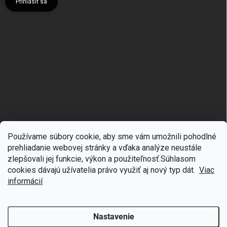
Prihlásiť sa
Používame súbory cookie, aby sme vám umožnili pohodlné
prehliadanie webovej stránky a vďaka analýze neustále
zlepšovali jej funkcie, výkon a použiteľnosť.S
úhlasom
🎁
Získajte 7 % zľavu na prvý nákup
cookies dávajú užívatelia právo využiť aj nový typ dát.
Viac
Copyright 2026
mgmoda.sk
. Všetky práva vyhradené.
Upraviť nastavenie
cookies
Prihláste sa k odberu noviniek
informácií
Vytvoril Shoptet
Nastavenie
Odstúpiť od zmluvy