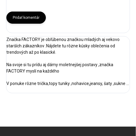
Pridať komentár
Značka FACTORY je obľúbenou značkou mladých aj vekovo
starších zákazníkov .Nájdete tu rôzne kúsky oblečenia od
trendových až po klasické.
Na svoje si tu prídu aj dámy moletnejšej postavy ,značka
FACTORY myslí na každého
V ponuke rôzne trička,topy tuniky ,nohavice,jeansy, šaty ,sukne ...
Z