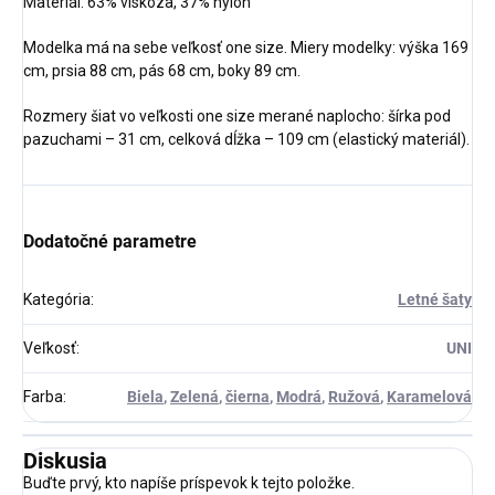
Materiál:
63% viskoza, 37% nylon
Modelka má na sebe veľkosť one size. Miery modelky: výška 169
cm, prsia 88 cm, pás 68 cm, boky 89 cm.
Rozmery šiat vo veľkosti one size merané naplocho: šírka pod
pazuchami – 31 cm, celková dĺžka – 109 cm (elastický materiál).
Dodatočné parametre
Kategória
:
Letné šaty
Veľkosť
:
UNI
Farba
:
Biela
,
Zelená
,
čierna
,
Modrá
,
Ružová
,
Karamelová
Diskusia
Buďte prvý, kto napíše príspevok k tejto položke.