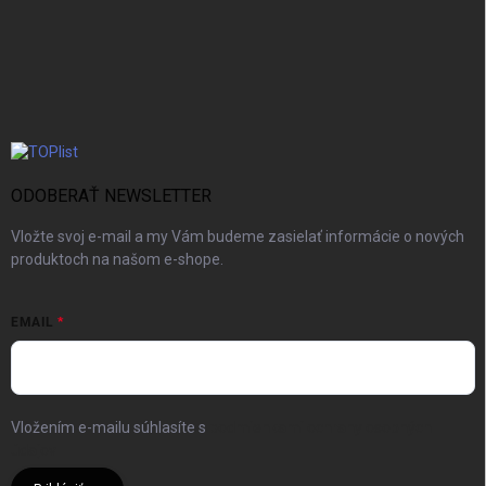
ODOBERAŤ NEWSLETTER
Vložte svoj e-mail a my Vám budeme zasielať informácie o nových
produktoch na našom e-shope.
EMAIL
Vložením e-mailu súhlasíte s
podmienkami ochrany osobných
údajov