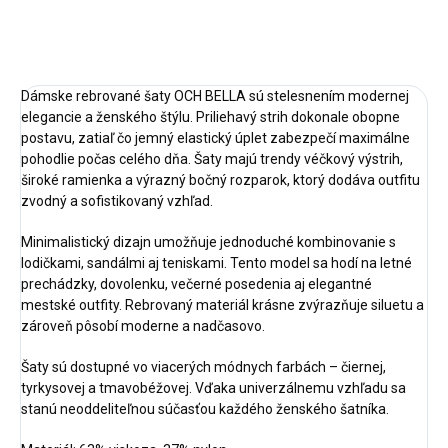
OPÝTAŤ SA
STRÁŽIŤ
Dámske rebrované šaty OCH BELLA sú stelesnením modernej
elegancie a ženského štýlu. Priliehavý strih dokonale obopne
postavu, zatiaľ čo jemný elastický úplet zabezpečí maximálne
pohodlie počas celého dňa. Šaty majú trendy véčkový výstrih,
široké ramienka a výrazný bočný rozparok, ktorý dodáva outfitu
zvodný a sofistikovaný vzhľad.
Minimalistický dizajn umožňuje jednoduché kombinovanie s
lodičkami, sandálmi aj teniskami. Tento model sa hodí na letné
prechádzky, dovolenku, večerné posedenia aj elegantné
mestské outfity. Rebrovaný materiál krásne zvýrazňuje siluetu a
zároveň pôsobí moderne a nadčasovo.
Šaty sú dostupné vo viacerých módnych farbách – čiernej,
tyrkysovej a tmavobéžovej. Vďaka univerzálnemu vzhľadu sa
stanú neoddeliteľnou súčasťou každého ženského šatníka.