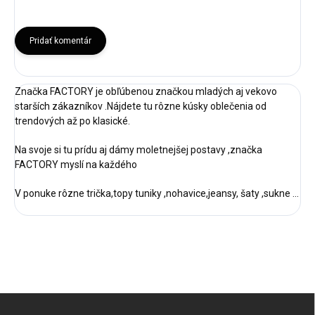
Pridať komentár
Značka FACTORY je obľúbenou značkou mladých aj vekovo
starších zákazníkov .Nájdete tu rôzne kúsky oblečenia od
trendových až po klasické.
Na svoje si tu prídu aj dámy moletnejšej postavy ,značka
FACTORY myslí na každého
V ponuke rôzne trička,topy tuniky ,nohavice,jeansy, šaty ,sukne ...
Z