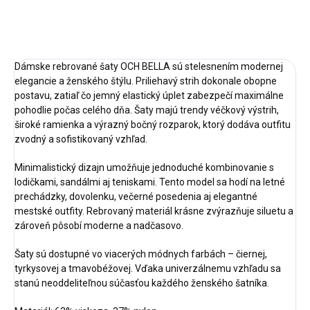
OPÝTAŤ SA
STRÁŽIŤ
Dámske rebrované šaty OCH BELLA sú stelesnením modernej
elegancie a ženského štýlu. Priliehavý strih dokonale obopne
postavu, zatiaľ čo jemný elastický úplet zabezpečí maximálne
pohodlie počas celého dňa. Šaty majú trendy véčkový výstrih,
široké ramienka a výrazný bočný rozparok, ktorý dodáva outfitu
zvodný a sofistikovaný vzhľad.
Minimalistický dizajn umožňuje jednoduché kombinovanie s
lodičkami, sandálmi aj teniskami. Tento model sa hodí na letné
prechádzky, dovolenku, večerné posedenia aj elegantné
mestské outfity. Rebrovaný materiál krásne zvýrazňuje siluetu a
zároveň pôsobí moderne a nadčasovo.
Šaty sú dostupné vo viacerých módnych farbách – čiernej,
tyrkysovej a tmavobéžovej. Vďaka univerzálnemu vzhľadu sa
stanú neoddeliteľnou súčasťou každého ženského šatníka.