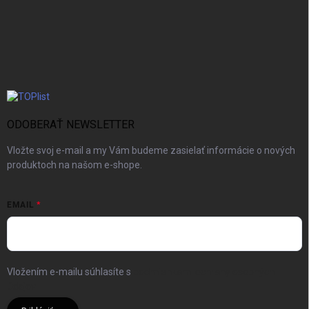
ODOBERAŤ NEWSLETTER
Vložte svoj e-mail a my Vám budeme zasielať informácie o nových
produktoch na našom e-shope.
EMAIL
Vložením e-mailu súhlasíte s
podmienkami ochrany osobných
údajov