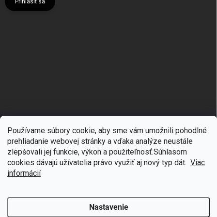
Prihlásiť sa
Používame súbory cookie, aby sme vám umožnili pohodlné
prehliadanie webovej stránky a vďaka analýze neustále
zlepšovali jej funkcie, výkon a použiteľnosť.S
úhlasom
🎁
Získajte 7 % zľavu na prvý nákup
cookies dávajú užívatelia právo využiť aj nový typ dát.
Viac
Copyright 2026
mgmoda.sk
. Všetky práva vyhradené.
Upraviť nastavenie
cookies
Prihláste sa k odberu noviniek
informácií
Vytvoril Shoptet
Nastavenie
Odstúpiť od zmluvy