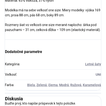
Materiál:
63% viskoza, 37% nylon
Modelka má na sebe veľkosť one size. Miery modelky: výška 169
cm, prsia 88 cm, pás 68 cm, boky 89 cm.
Rozmery šiat vo veľkosti one size merané naplocho: šírka pod
pazuchami – 31 cm, celková dĺžka – 109 cm (elastický materiál).
Dodatočné parametre
Kategória
:
Letné šaty
Veľkosť
:
UNI
Farba
:
Biela
,
Zelená
,
čierna
,
Modrá
,
Ružová
,
Karamelová
Diskusia
Buďte prvý, kto napíše príspevok k tejto položke.