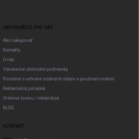
á
p
ä
t
i
INFORMÁCIE PRE VÁS
e
Ako nakupovať
Kontakty
O nás
Všeobecné obchodné podmienky
Poučenie o ochrane osobných údajov a používaní cookies
Reklamačný poriadok
Vrátenie tovaru / reklamácia
BLOG
KONTAKT