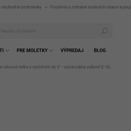
 obchodné podmienky
Poučenie o ochrane osobných údajov a použ
Hľadať
TI
PRE MOLETKY
VÝPREDAJ
BLOG
 rebrové tielko s výstrihom do V – univerzálna veľkosť S–XL
ZNAČKA:
FACTORY
14,90 €
12,11 € bez DPH
Jednotková
BEŽ
cena: