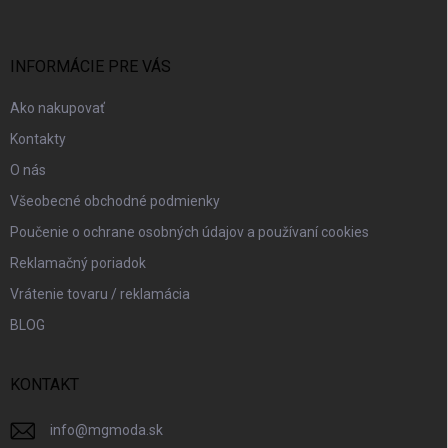
p
ä
t
i
INFORMÁCIE PRE VÁS
e
Ako nakupovať
Kontakty
O nás
Všeobecné obchodné podmienky
Poučenie o ochrane osobných údajov a používaní cookies
Reklamačný poriadok
Vrátenie tovaru / reklamácia
BLOG
KONTAKT
info
@
mgmoda.sk