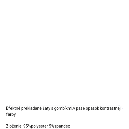
VEĽKOSŤ
MOŽNOSTI DORUČENIA
−
+
Pridať do košíka
Veľkosť: M
Doba dodania:
do 3 pracovných dní
DETAILNÉ INFORMÁCIE
OPÝTAŤ SA
STRÁŽIŤ
Efektné prekladané šaty s gombíkmi,v pase opasok kontrastnej
farby .
Zloženie: 95%polyester 5%spandex