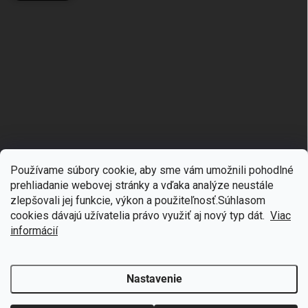
Používame súbory cookie, aby sme vám umožnili pohodlné
prehliadanie webovej stránky a vďaka analýze neustále
zlepšovali jej funkcie, výkon a použiteľnosť.S
úhlasom
🎁
Získajte 7 % zľavu na prvý nákup
cookies dávajú užívatelia právo využiť aj nový typ dát.
Viac
Copyright 2026
mgmoda.sk
. Všetky práva vyhradené.
Upraviť nastavenie
cookies
Prihláste sa k odberu noviniek
informácií
Vytvoril Shoptet
Nastavenie
Odstúpiť od zmluvy
Chcem zľavu