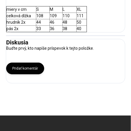
miery v cm
S
M
L
XL
celková dlžka
108
109
110
111
hrudník 2x
44
46
48
50
pás 2x
33
36
38
40
Diskusia
Buďte prvý, kto napíše príspevok k tejto položke.
Pridať komentár
Z
á