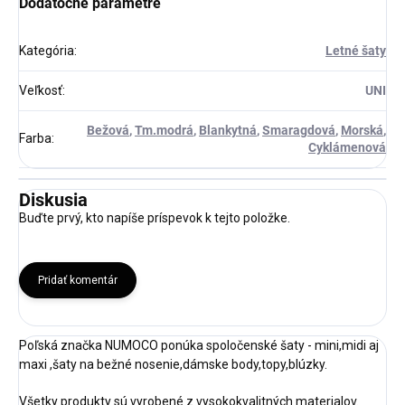
Dodatočné parametre
Kategória
:
Letné šaty
Veľkosť
:
UNI
Bežová
,
Tm.modrá
,
Blankytná
,
Smaragdová
,
Morská
,
Farba
:
Cyklámenová
Diskusia
Buďte prvý, kto napíše príspevok k tejto položke.
Pridať komentár
Poľská značka NUMOCO ponúka spoločenské šaty - mini,midi aj
maxi ,šaty na bežné nosenie,dámske body,topy,blúzky.
Všetky produkty sú vyrobené z vysokokvalitných materialov.