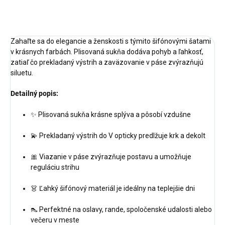
OPÝTAŤ SA
STRÁŽIŤ
Zahaľte sa do elegancie a ženskosti s týmito šifónovými šatami
v krásnych farbách. Plisovaná sukňa dodáva pohyb a ľahkosť,
zatiaľ čo prekladaný výstrih a zaväzovanie v páse zvýrazňujú
siluetu.
Detailný popis:
✨ Plisovaná sukňa krásne splýva a pôsobí vzdušne
💫 Prekladaný výstrih do V opticky predlžuje krk a dekolt
🎀 Viazanie v páse zvýrazňuje postavu a umožňuje
reguláciu strihu
👗 Ľahký šifónový materiál je ideálny na teplejšie dni
👠 Perfektné na oslavy, rande, spoločenské udalosti alebo
večeru v meste