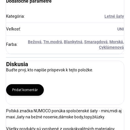
Dodatočné parametre
Kategória
:
Letné šaty
Veľkosť
:
UNI
Bežová
,
Tm.modrá
,
Blankytná
,
Smaragdová
,
Morská
,
Farba
:
Cyklámenová
Diskusia
Buďte prvý, kto napíše príspevok k tejto položke.
Pridať komentár
Poľská značka NUMOCO ponúka spoločenské šaty - mini,midi aj
maxi ,šaty na bežné nosenie,dámske body,topy,blúzky.
Všetky produkty sú vyrobené z vysokokvalitných materialov.