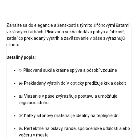
OPÝTAŤ SA
STRÁŽIŤ
Zahaľte sa do elegancie a ženskosti s týmito šifónovými šatami
v krásnych farbách. Plisovaná sukňa dodáva pohyb a ľahkosť,
zatiaľ čo prekladaný výstrih a zaväzovanie v páse zvýrazňujú
siluetu.
Detailný popis:
✨ Plisovaná sukňa krásne splýva a pôsobí vzdušne
💫 Prekladaný výstrih do V opticky predlžuje krk a dekolt
🎀 Viazanie v páse zvýrazňuje postavu a umožňuje
reguláciu strihu
👗 Ľahký šifónový materiál je ideálny na teplejšie dni
👠 Perfektné na oslavy, rande, spoločenské udalosti alebo
večeru v meste