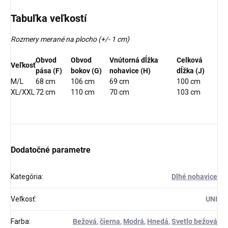
Tabuľka veľkostí
Rozmery merané na plocho (+/- 1 cm)
Obvod
Obvod
Vnútorná dĺžka
Celková
Veľkosť
pása (F)
bokov (G)
nohavice (H)
dĺžka (J)
M/L
68 cm
106 cm
69 cm
100 cm
XL/XXL
72 cm
110 cm
70 cm
103 cm
Dodatočné parametre
Kategória
:
Dlhé nohavice
Veľkosť
:
UNI
Farba
:
Bežová
,
čierna
,
Modrá
,
Hnedá
,
Svetlo bežová