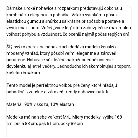
Dámske široké nohavice s rozparkom predstavujú dokonalú
kombináciu elegancie a pohodlia. Vďaka vysokému pásu s
elastickou gumou a šnúrkou sa krásne prispôsobia postave a
zvýraznia siluetu. Voľný „wide leg“ strih zabezpečuje maximálnu
voľnosť pohybu a vzdušnosť, čo oceníš najmä počas teplých dní.
Štýlový rozparok na nohaviciach dodáva modelu ženský a
moderný vzhľad, ktorý pôsobí veľmi elegantne a zároveň
nenútene. Nohavice sú ideálne na každodenné nosenie,
dovolenku aj letné večery. Jednoducho ich skombinuješ s topom,
košeľou či sakom.
Tento model je perfektnou voľbou pre ženy, ktoré hľadajú
pohodlné, vzdušné a zároveň trendy nohavice na leto.
Materiál:
90% viskoza, 10% elastan
Modelka má na sebe veľkosť M/L. Miery modelky: výška 168
cm, prsia 88 cm, pás 61 cm, boky 89 cm.