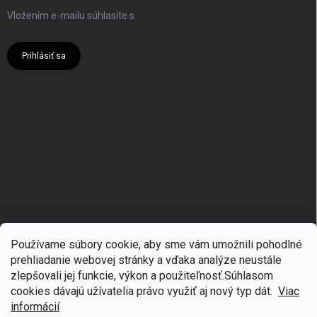
Vložením e-mailu súhlasíte s
podmienkami ochrany osobných
údajov
Prihlásiť sa
Používame súbory cookie, aby sme vám umožnili pohodlné
prehliadanie webovej stránky a vďaka analýze neustále
zlepšovali jej funkcie, výkon a použiteľnosť.S
úhlasom
🎁
Získajte 7 % zľavu na prvý nákup
cookies dávajú užívatelia právo využiť aj nový typ dát.
Viac
Copyright 2026
mgmoda.sk
. Všetky práva vyhradené.
Upraviť nastavenie
cookies
Prihláste sa k odberu noviniek
informácií