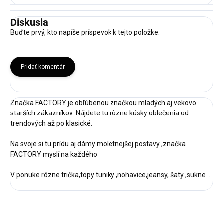
Diskusia
Buďte prvý, kto napíše príspevok k tejto položke.
Pridať komentár
Značka FACTORY je obľúbenou značkou mladých aj vekovo
starších zákazníkov .Nájdete tu rôzne kúsky oblečenia od
trendových až po klasické.
Na svoje si tu prídu aj dámy moletnejšej postavy ,značka
FACTORY myslí na každého
V ponuke rôzne trička,topy tuniky ,nohavice,jeansy, šaty ,sukne ...