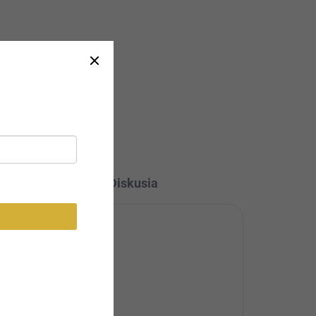
Veľkosť UNI Doba dodania: 5-7
pracovných dní Elegantné mini
y s
šaty RUE PARIS s čipkovanými...
Bežová
Čierna
Ružová
Diskusia