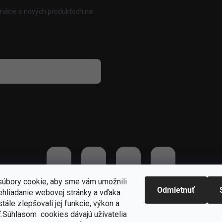
rmácie o nových produktoch na
 osobných údajov
úbory cookie, aby sme vám umožnili
Odmietnuť
ehliadanie webovej stránky a vďaka
praviť nastavenie cookies
tále zlepšovali jej funkcie, výkon a
ť.S
úhlasom cookies dávajú užívatelia