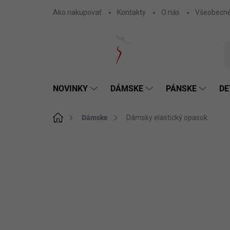
Prejsť
Ako nakupovať
Kontakty
O nás
Všeobecné
na
obsah
NOVINKY
DÁMSKE
PÁNSKE
DE
Domov
Dámske
Dámsky elastický opasok
Neohodnotené
Podrobnosti hodnotenia
SKLADOM