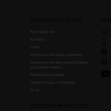
Z
á
p
ä
INFORMÁCIE PRE VÁS
KON
t
i
Ako nakupovať
e
Kontakty
O nás
Všeobecné obchodné podmienky
Poučenie o ochrane osobných údajov
a používaní cookies
Reklamačný poriadok
Vrátenie tovaru / reklamácia
BLOG
ODOBERAŤ NEWSLETTER