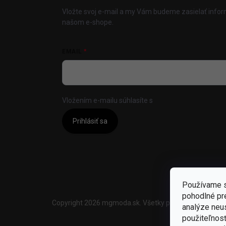
Vložte svoj e-mail a my Vám budeme zasielať info
našom e-shope.
EMAIL
Vložením e-mailu súhlasíte s
podmienkami ochrany
Prihlásiť sa
Používame s
pohodlné pr
Copyright 2026
mgmoda.sk
. Všetky práva vyhradené.
U
analýze neus
použiteľnos