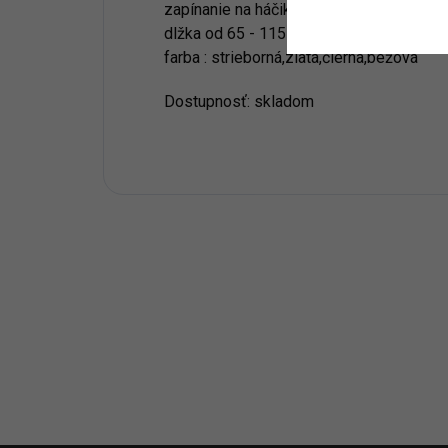
zapínanie na háčik
dlžka od 65 - 115 cm
farba : strieborná,zlatá,čierna,bežová
Dostupnosť: skladom