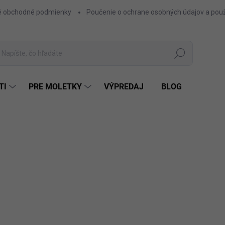
 obchodné podmienky
Poučenie o ochrane osobných údajov a použ
Hľadať
TI
PRE MOLETKY
VÝPREDAJ
BLOG
5,90 €
4,80 € bez DPH
Jednotková
STR
FARBA
cena: