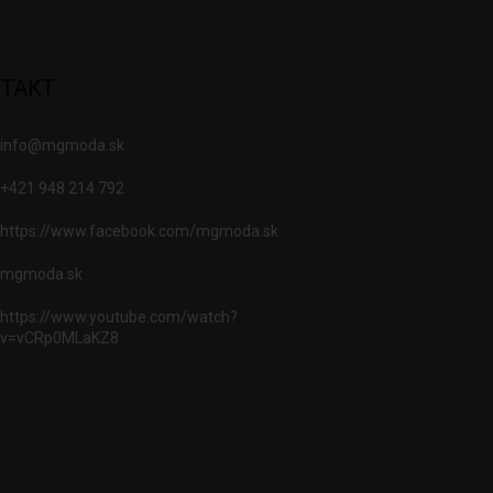
TAKT
info
@
mgmoda.sk
+421 948 214 792
https://www.facebook.com/mgmoda.sk
mgmoda.sk
https://www.youtube.com/watch?
v=vCRp0MLaKZ8