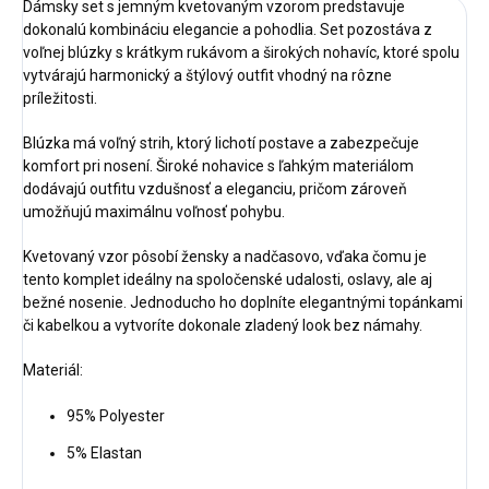
Dámsky set s jemným kvetovaným vzorom predstavuje
dokonalú kombináciu elegancie a pohodlia. Set pozostáva z
voľnej blúzky s krátkym rukávom a širokých nohavíc, ktoré spolu
vytvárajú harmonický a štýlový outfit vhodný na rôzne
príležitosti.
Blúzka má voľný strih, ktorý lichotí postave a zabezpečuje
komfort pri nosení. Široké nohavice s ľahkým materiálom
dodávajú outfitu vzdušnosť a eleganciu, pričom zároveň
umožňujú maximálnu voľnosť pohybu.
Kvetovaný vzor pôsobí žensky a nadčasovo, vďaka čomu je
tento komplet ideálny na spoločenské udalosti, oslavy, ale aj
bežné nosenie. Jednoducho ho doplníte elegantnými topánkami
či kabelkou a vytvoríte dokonale zladený look bez námahy.
Materiál:
95% Polyester
5% Elastan