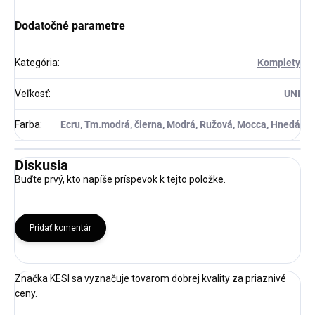
Dodatočné parametre
Kategória
:
Komplety
Veľkosť
:
UNI
Farba
:
Ecru
,
Tm.modrá
,
čierna
,
Modrá
,
Ružová
,
Mocca
,
Hnedá
Diskusia
Buďte prvý, kto napíše príspevok k tejto položke.
Pridať komentár
Značka KESI sa vyznačuje tovarom dobrej kvality za priaznivé
ceny.