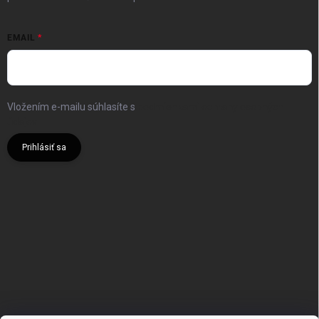
EMAIL
Vložením e-mailu súhlasíte s
podmienkami ochrany osobných
údajov
Prihlásiť sa