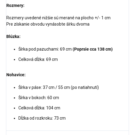
Rozmery:
Rozmery uvedené nižšie sú merané na plocho +/- 1 cm
Pre získanie obvodu vynásobte šírku dvoma
Blúzka:
Šírka pod pazuchami: 69 cm
(Poprsie cca 138 cm)
Celková dĺžka: 69 cm
Nohavice:
Šírka v páse: 37 cm / 55 cm (po natiahnutí)
Šírka v bokoch: 60 cm
Celková dĺžka: 104 cm
Dĺžka od rozkroku: 73 cm