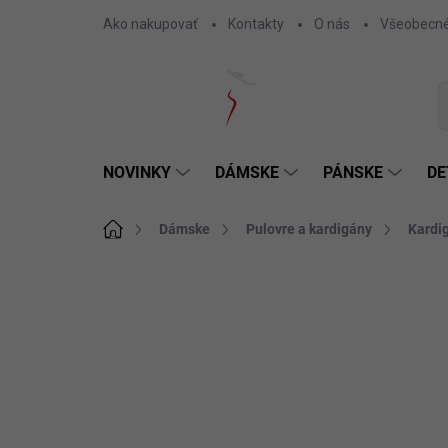
Prejsť
Ako nakupovať
Kontakty
O nás
Všeobecné
na
obsah
NOVINKY
DÁMSKE
PÁNSKE
DE
Domov
Dámske
Pulovre a kardigány
Kardi
Neohodnotené
Podrobnosti hodnotenia