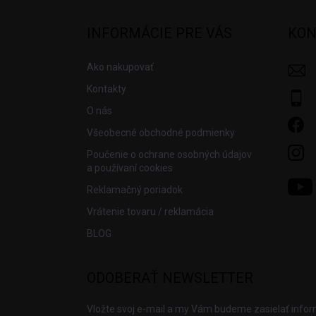
p
ä
INFORMÁCIE PRE VÁS
KON
t
i
Ako nakupovať
e
Kontakty
O nás
Všeobecné obchodné podmienky
Poučenie o ochrane osobných údajov
a používaní cookies
Reklamačný poriadok
Vrátenie tovaru / reklamácia
BLOG
ODOBERAŤ NEWSLETTER
Vložte svoj e-mail a my Vám budeme zasielať info