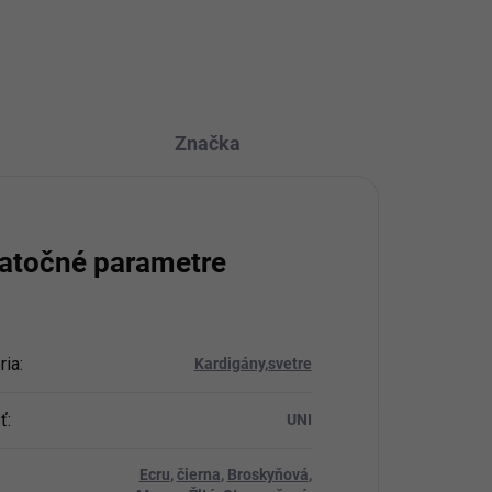
OPÝTAŤ SA
STRÁŽIŤ
Značka
atočné parametre
ria
:
Kardigány,svetre
ť
:
UNI
Ecru
,
čierna
,
Broskyňová
,