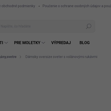
 obchodné podmienky
Poučenie o ochrane osobných údajov a použ
Hľadať
TI
PRE MOLETKY
VÝPREDAJ
BLOG
gány,svetre
Dámsky oversize sveter s volánovými rukávmi
ZNAČKA:
FACTORY
20,20 €
16,42 € bez DPH
Jednotková
ČIE
cena:
FARBA