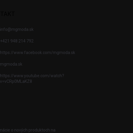
TAKT
info
@
mgmoda.sk
+421 948 214 792
https://www.facebook.com/mgmoda.sk
mgmoda.sk
https://www.youtube.com/watch?
v=vCRp0MLaKZ8
rmácie o nových produktoch na