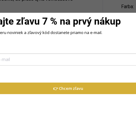
Farba
:
ajte zľavu 7 % na prvý nákup
veter, ktorý sa stane základom vášho
u.
beru noviniek a zľavový kód dostanete priamo na e-mail.
% nylon
👉 Chcem zľavu