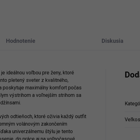
Hodnotenie
Diskusia
e ideálnou voľbou pre ženy, ktoré
Dod
nto pletený sveter z kvalitného,
 a poskytuje maximálny komfort počas
hlym výstrihom a voľnejším strihom sa
 džínsami.
Kategó
ch odtieňoch, ktoré oživia každý outfit
Veľkos
s jemným volánovým zakončením
Vďaka univerzálnemu štýlu je tento
senie, do práce aj na voľnočasové