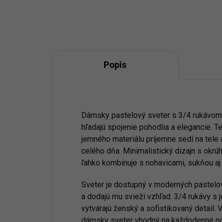
Popis
Dámsky pastelový sveter s 3/4 rukávom j
hľadajú spojenie pohodlia a elegancie. Te
jemného materiálu príjemne sedí na tele
celého dňa. Minimalistický dizajn s okrú
ľahko kombinuje s nohavicami, sukňou aj
Sveter je dostupný v moderných pastelový
a dodajú mu svieži vzhľad. 3/4 rukávy 
vytvárajú ženský a sofistikovaný detail. 
dámsky sveter vhodný na každodenné no