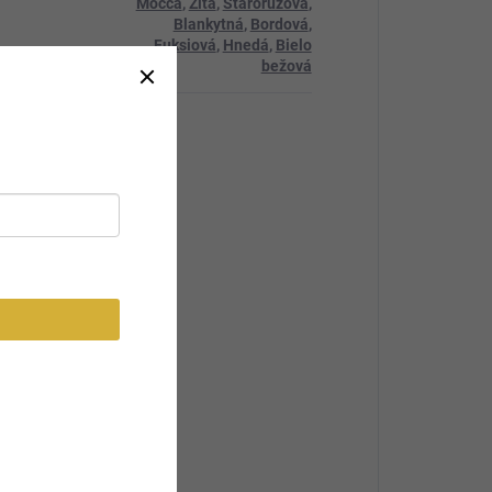
Mocca
,
Žltá
,
Staroružová
,
Blankytná
,
Bordová
,
Fuksiová
,
Hnedá
,
Bielo
bežová