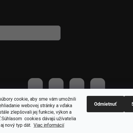
 osobných údajov
úbory cookie, aby sme vám umožnili
Odmietnuť
ehliadanie webovej stránky a vďaka
praviť nastavenie cookies
tále zlepšovali jej funkcie, výkon a
ť.S
úhlasom cookies dávajú užívatelia
aj nový typ dát.
Viac informácií
Odstúpiť od zmluvy