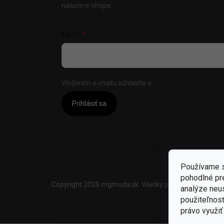
našom e-shope.
EMAIL
Vložením e-mailu súhlasíte s
podmienkami ochrany
Prihlásiť sa
Používame s
pohodlné pr
Copyright 2026
mgmoda.sk
. Všetky práva vyhradené.
U
analýze neus
použiteľnos
právo využiť 