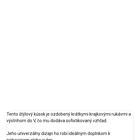
MOŽNOSTI DORUČENIA
−
+
Pridať do košíka
Veľkosť: S,M,L
Doba dodania:
5-7 pracovných dní
DETAILNÉ INFORMÁCIE
OPÝTAŤ SA
STRÁŽIŤ
Tento štýlový kúsok je ozdobený krátkymi krajkovými rukávmi a
výstrihom do V, čo mu dodáva sofistikovaný vzhľad.
Jeho univerzálny dizajn ho robí ideálnym doplnkom k