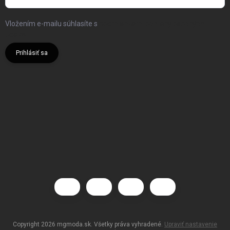
Vložením e-mailu súhlasíte s
podmienkami ochrany osobných
údajov
Prihlásiť sa
Copyright 2026
mgmoda.sk
. Všetky práva vyhradené.
Upraviť nastavenie