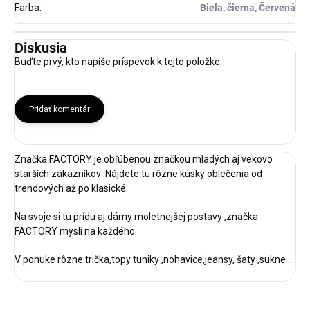
Farba
:
Biela
,
čierna
,
Červená
Diskusia
Buďte prvý, kto napíše príspevok k tejto položke.
Pridať komentár
Značka FACTORY je obľúbenou značkou mladých aj vekovo
starších zákazníkov .Nájdete tu rôzne kúsky oblečenia od
trendových až po klasické.
Na svoje si tu prídu aj dámy moletnejšej postavy ,značka
FACTORY myslí na každého
V ponuke rôzne trička,topy tuniky ,nohavice,jeansy, šaty ,sukne ...