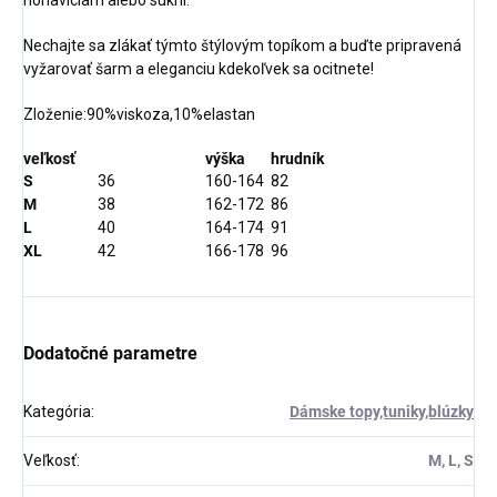
nohaviciam alebo sukni.
Nechajte sa zlákať týmto štýlovým topíkom a buďte pripravená
vyžarovať šarm a eleganciu kdekoľvek sa ocitnete!
Zloženie:90%viskoza,10%elastan
veľkosť
výška
hrudník
S
36
160-164
82
M
38
162-172
86
L
40
164-174
91
XL
42
166-178
96
Dodatočné parametre
Kategória
:
Dámske topy,tuniky,blúzky
Veľkosť
:
M, L, S