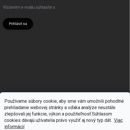
Vložením e-mailu súhlasíte s
podmienkami ochrany osobných
údajov
Prihlásiť sa
Používame súbory cookie, aby sme vám umožnili pohodlné
prehliadanie webovej stránky a vďaka analýze neustále
zlepšovali jej funkcie, výkon a použiteľnosť.S
úhlasom
🎁
Získajte 7 % zľavu na prvý nákup
cookies dávajú užívatelia právo využiť aj nový typ dát.
Viac
Copyright 2026
mgmoda.sk
. Všetky práva vyhradené.
Upraviť nastavenie
cookies
Prihláste sa k odberu noviniek
informácií