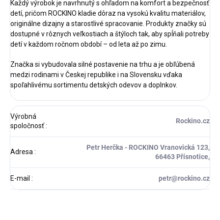
Každý výrobok je navrhnutý s ohľadom na komfort a bezpečnosť
detí, pričom ROCKINO kladie dôraz na vysokú kvalitu materiálov,
originálne dizajny a starostlivé spracovanie. Produkty značky sú
dostupné v rôznych veľkostiach a štýloch tak, aby spĺňali potreby
detí v každom ročnom období – od leta až po zimu.
Značka si vybudovala silné postavenie na trhu a je obľúbená
medzi rodinami v Českej republike i na Slovensku vďaka
spoľahlivému sortimentu detských odevov a doplnkov.
Výrobná
Rockino.cz
spoločnosť
:
Petr Herčka - ROCKINO Vranovická 123,
Adresa
:
66463 Přísnotice,
E-mail
:
petr@rockino.cz