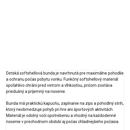
Veľkosť
Veľkosť
104,110,116,122,128,134,140,146
92,98,110,116,122,128,134,140,
Doba dodania: 5-7 pracovných
Doba dodania: 5-7 pracovných
dní Detské nepremokavé...
dní Detská softshellová...
Sivá
Čierna
Detská softshellová bunda je navrhnutá pre maximálne pohodlie
a ochranu počas pobytu vonku. Funkčný softshellový materiál
spoľahlivo chráni pred vetrom a vlhkosťou, pričom zostáva
priedušný a príjemný na nosenie.
Bunda má praktickú kapucňu, zapínanie na zips a pohodlný strih,
ktorý neobmedzuje pohyb pri hre ani športových aktivitách.
Materiál je odolný voči opotrebeniu a vhodný na každodenné
nosenie v prechodnom období aj počas chladnejšieho počasia.