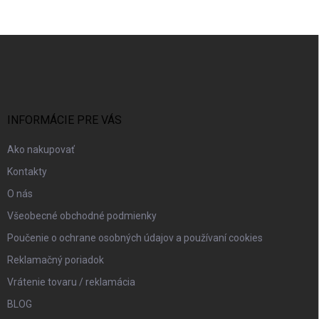
Z
á
p
ä
t
i
INFORMÁCIE PRE VÁS
e
Ako nakupovať
Kontakty
O nás
Všeobecné obchodné podmienky
Poučenie o ochrane osobných údajov a používaní cookies
Reklamačný poriadok
Vrátenie tovaru / reklamácia
BLOG