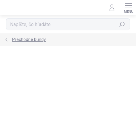
Prejsť
na
obsah
Hľadať
Prechodné bundy
Podrobnosti hodnotenia
Neohodnotené
ZNAČKA:
ROCKINO