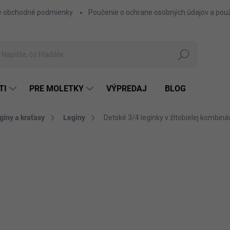
 obchodné podmienky
Poučenie o ochrane osobných údajov a použ
Hľadať
TI
PRE MOLETKY
VÝPREDAJ
BLOG
gíny a kraťasy
Legíny
Detské 3/4 legínky v žltobielej kombinác
ZNAČKA:
BEMBI
6,50 €
5,28 € bez DPH
Jednotková
ŽLTÁ
FARBA
cena: