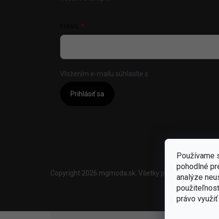
EMAIL
Vložením e-mailu súhlasíte s
podmienkami ochrany
Prihlásiť sa
Používame s
pohodlné pr
Copyright 2026
mgmoda.sk
. Všetky práva vyhradené.
U
analýze neus
použiteľnos
právo využiť 