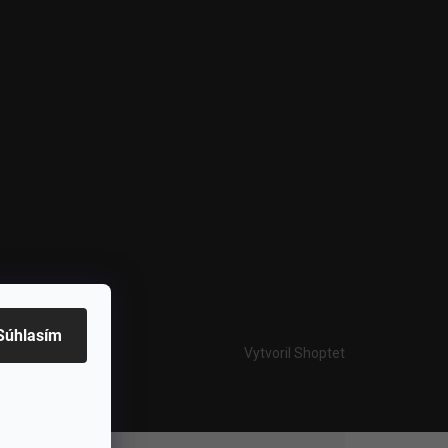
Súhlasím
Vytvoril Shoptet