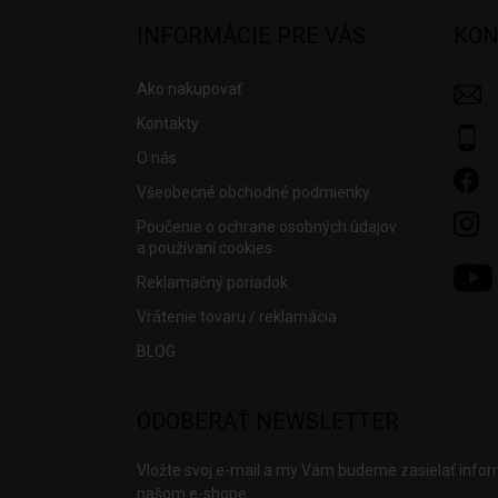
p
ä
INFORMÁCIE PRE VÁS
KON
t
i
Ako nakupovať
e
Kontakty
O nás
Všeobecné obchodné podmienky
Poučenie o ochrane osobných údajov
a používaní cookies
Reklamačný poriadok
Vrátenie tovaru / reklamácia
BLOG
ODOBERAŤ NEWSLETTER
Vložte svoj e-mail a my Vám budeme zasielať info
našom e-shope.