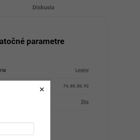
Diskusia
atočné parametre
ria
:
Legíny
ť
:
74, 80, 86, 92
Žltá