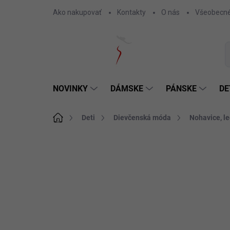
Prejsť
Ako nakupovať
Kontakty
O nás
Všeobecné
na
obsah
NOVINKY
DÁMSKE
PÁNSKE
DE
Domov
Deti
Dievčenská móda
Nohavice, le
Neohodnotené
Podrobnosti hodnotenia
SKLADOM