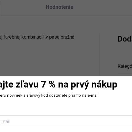
Hodnotenie
ej farebnej kombinácií ,v pase pružná
Dod
Kategó
Veľkos
ajte zľavu 7 % na prvý nákup
beru noviniek a zľavový kód dostanete priamo na e-mail.
Farba
: