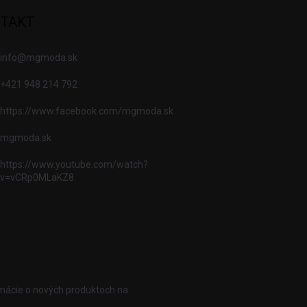
TAKT
info
@
mgmoda.sk
+421 948 214 792
https://www.facebook.com/mgmoda.sk
mgmoda.sk
https://www.youtube.com/watch?
v=vCRp0MLaKZ8
rmácie o nových produktoch na