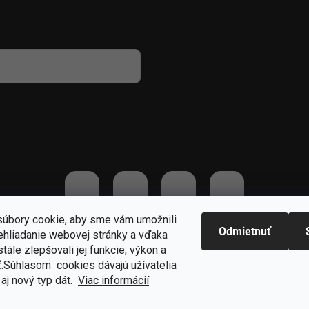
 osobných údajov
úbory cookie, aby sme vám umožnili
Odmietnuť
ehliadanie webovej stránky a vďaka
praviť nastavenie cookies
tále zlepšovali jej funkcie, výkon a
ť.S
úhlasom cookies dávajú užívatelia
aj nový typ dát.
Viac informácií
Odstúpiť od zmluvy