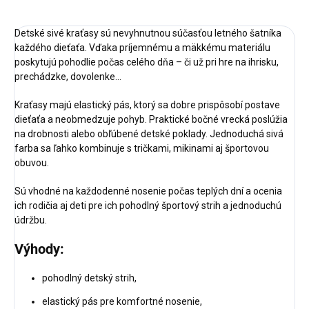
Detské sivé kraťasy sú nevyhnutnou súčasťou letného šatníka
každého dieťaťa. Vďaka príjemnému a mäkkému materiálu
poskytujú pohodlie počas celého dňa – či už pri hre na ihrisku,
prechádzke, dovolenke...
Kraťasy majú elastický pás, ktorý sa dobre prispôsobí postave
dieťaťa a neobmedzuje pohyb. Praktické bočné vrecká poslúžia
na drobnosti alebo obľúbené detské poklady. Jednoduchá sivá
farba sa ľahko kombinuje s tričkami, mikinami aj športovou
obuvou.
Sú vhodné na každodenné nosenie počas teplých dní a ocenia
ich rodičia aj deti pre ich pohodlný športový strih a jednoduchú
údržbu.
Výhody:
pohodlný detský strih,
elastický pás pre komfortné nosenie,