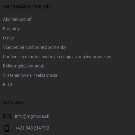
t
i
INFORMÁCIE PRE VÁS
e
Ako nakupovať
Kontakty
O nás
Všeobecné obchodné podmienky
Poučenie o ochrane osobných údajov a používaní cookies
Reklamačný poriadok
Vrátenie tovaru / reklamácia
BLOG
KONTAKT
info
@
mgmoda.sk
+421 948 214 792