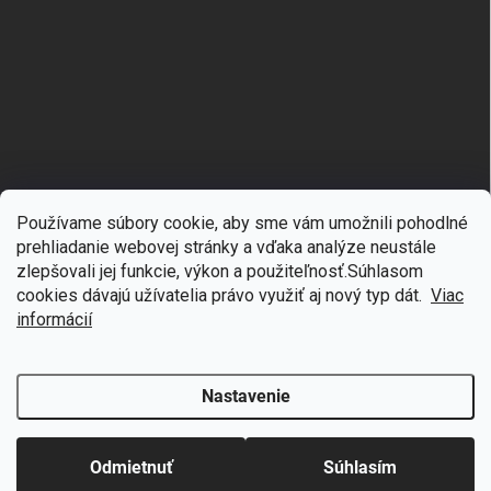
Používame súbory cookie, aby sme vám umožnili pohodlné
prehliadanie webovej stránky a vďaka analýze neustále
zlepšovali jej funkcie, výkon a použiteľnosť.S
úhlasom
🎁
Získajte 7 % zľavu na prvý nákup
cookies dávajú užívatelia právo využiť aj nový typ dát.
Viac
Copyright 2026
mgmoda.sk
. Všetky práva vyhradené.
Upraviť nastavenie
cookies
Prihláste sa k odberu noviniek
informácií
Vytvoril Shoptet
Nastavenie
Odstúpiť od zmluvy
Chcem zľavu
Odmietnuť
Súhlasím