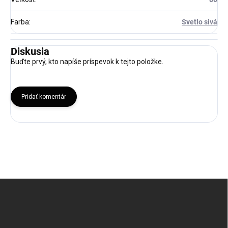
Farba
:
Svetlo sivá
Diskusia
Buďte prvý, kto napíše príspevok k tejto položke.
Pridať komentár
Z
á
p
ä