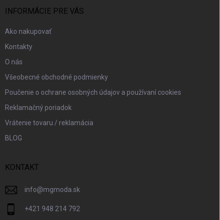
t
i
INFORMÁCIE PRE VÁS
e
Ako nakupovať
Kontakty
O nás
Všeobecné obchodné podmienky
Poučenie o ochrane osobných údajov a používaní cookies
Reklamačný poriadok
Vrátenie tovaru / reklamácia
BLOG
KONTAKT
info
@
mgmoda.sk
+421 948 214 792