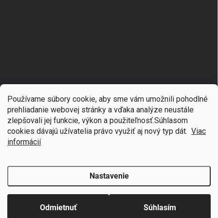
Používame súbory cookie, aby sme vám umožnili pohodlné
prehliadanie webovej stránky a vďaka analýze neustále
zlepšovali jej funkcie, výkon a použiteľnosť.S
úhlasom
🎁
Získajte 7 % zľavu na prvý nákup
cookies dávajú užívatelia právo využiť aj nový typ dát.
Viac
Copyright 2026
mgmoda.sk
. Všetky práva vyhradené.
Upraviť nastavenie
cookies
Prihláste sa k odberu noviniek
informácií
Vytvoril Shoptet
Nastavenie
Odstúpiť od zmluvy
Chcem zľavu
Odmietnuť
Súhlasím