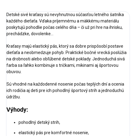
Detské sivé kraťasy sú nevyhnutnou súčasťou letného šatníka
každého dieťaťa. Vďaka príjemnému a mäkkému materiálu
poskytujú pohodlie počas celého dňa – či už pri hre na ihrisku,
prechádzke, dovolenke...
Kraťasy majú elastický pás, ktorý sa dobre prispôsobí postave
dieťaťa a neobmedzuje pohyb. Praktické bočné vrecká poslúžia
na drobnosti alebo obľúbené detské poklady. Jednoduchá sivá
farba sa ľahko kombinuje s tričkami, mikinami aj športovou
obuvou.
Sú vhodné na každodenné nosenie počas teplých dní a ocenia
ich rodičia aj deti pre ich pohodlný športový strih a jednoduchú
údržbu.
Výhody:
pohodlný detský strih,
elastický pás pre komfortné nosenie,