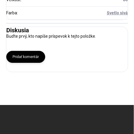
Farba
:
Svetlo sivá
Diskusia
Buďte prvý, kto napíše príspevok k tejto položke.
Pridať komentár
Z
á
p
ä