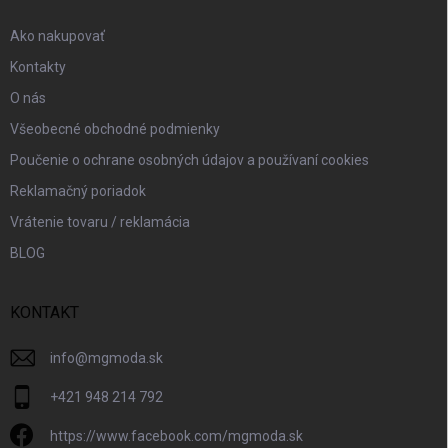
e
Ako nakupovať
Kontakty
O nás
Všeobecné obchodné podmienky
Poučenie o ochrane osobných údajov a používaní cookies
Reklamačný poriadok
Vrátenie tovaru / reklamácia
BLOG
KONTAKT
info
@
mgmoda.sk
+421 948 214 792
https://www.facebook.com/mgmoda.sk