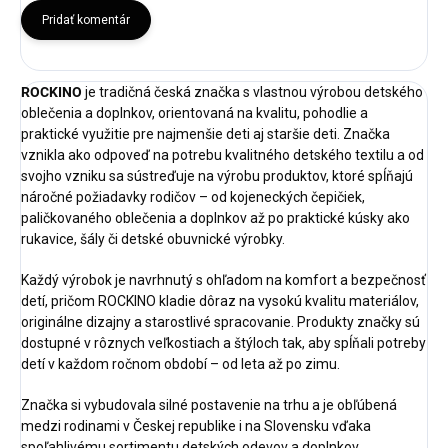
Pridať komentár
ROCKINO
je tradičná česká značka s vlastnou výrobou detského
oblečenia a doplnkov, orientovaná na kvalitu, pohodlie a
praktické využitie pre najmenšie deti aj staršie deti. Značka
vznikla ako odpoveď na potrebu kvalitného detského textilu a od
svojho vzniku sa sústreďuje na výrobu produktov, ktoré spĺňajú
náročné požiadavky rodičov – od kojeneckých čepičiek,
paličkovaného oblečenia a doplnkov až po praktické kúsky ako
rukavice, šály či detské obuvnické výrobky.
Každý výrobok je navrhnutý s ohľadom na komfort a bezpečnosť
detí, pričom ROCKINO kladie dôraz na vysokú kvalitu materiálov,
originálne dizajny a starostlivé spracovanie. Produkty značky sú
dostupné v rôznych veľkostiach a štýloch tak, aby spĺňali potreby
detí v každom ročnom období – od leta až po zimu.
Značka si vybudovala silné postavenie na trhu a je obľúbená
medzi rodinami v Českej republike i na Slovensku vďaka
spoľahlivému sortimentu detských odevov a doplnkov.