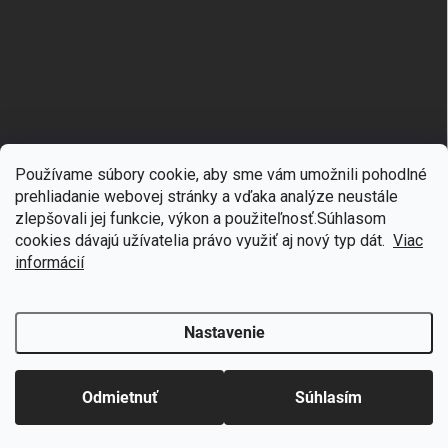
Používame súbory cookie, aby sme vám umožnili pohodlné
prehliadanie webovej stránky a vďaka analýze neustále
zlepšovali jej funkcie, výkon a použiteľnosť.S
úhlasom
🎁
Získajte 7 % zľavu na prvý nákup
cookies dávajú užívatelia právo využiť aj nový typ dát.
Viac
Copyright 2026
mgmoda.sk
. Všetky práva vyhradené.
Upraviť nastavenie
cookies
Prihláste sa k odberu noviniek
informácií
Vytvoril Shoptet
Nastavenie
Odstúpiť od zmluvy
Chcem zľavu
Odmietnuť
Súhlasím