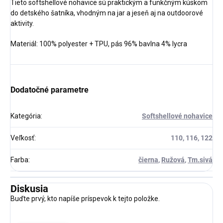
Tieto softshellové nohavice sú praktickým a funkčným kúskom
do detského šatníka, vhodným na jar a jeseň aj na outdoorové
aktivity.
Materiál: 100% polyester + TPU, pás 96% bavlna 4% lycra
Dodatočné parametre
Kategória
:
Softshellové nohavice
Veľkosť
:
110, 116, 122
Farba
:
čierna
,
Ružová
,
Tm.sivá
Diskusia
Buďte prvý, kto napíše príspevok k tejto položke.