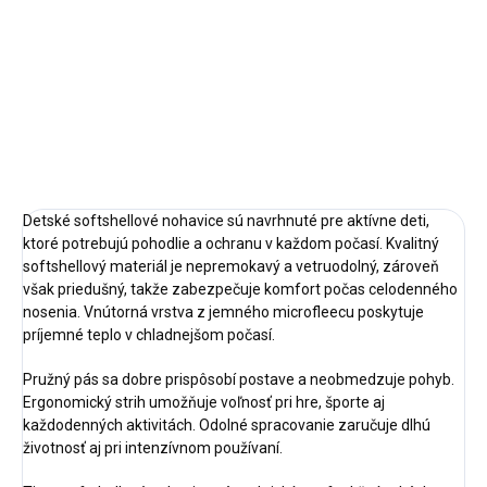
92,98,110,116,122,128,134,140,146
Doba dodania: 5-7 pracovných
Doba dodania: 5-7 pracovných
dní Detská softshellová bunda...
dní Detská softshellová...
Atrancítová
Čierna
Detské softshellové nohavice sú navrhnuté pre aktívne deti,
ktoré potrebujú pohodlie a ochranu v každom počasí. Kvalitný
softshellový materiál je nepremokavý a vetruodolný, zároveň
však priedušný, takže zabezpečuje komfort počas celodenného
nosenia. Vnútorná vrstva z jemného microfleecu poskytuje
príjemné teplo v chladnejšom počasí.
Pružný pás sa dobre prispôsobí postave a neobmedzuje pohyb.
Ergonomický strih umožňuje voľnosť pri hre, športe aj
každodenných aktivitách. Odolné spracovanie zaručuje dlhú
životnosť aj pri intenzívnom používaní.