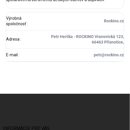
Výrobná
Rockino.cz
spoločnosť
:
Petr Herčka - ROCKINO Vranovická 123,
Adresa
:
66463 Přísnotice,
E-mail
:
petr@rockino.cz
Z
á
p
ä
t
i
INFORMÁCIE PRE VÁS